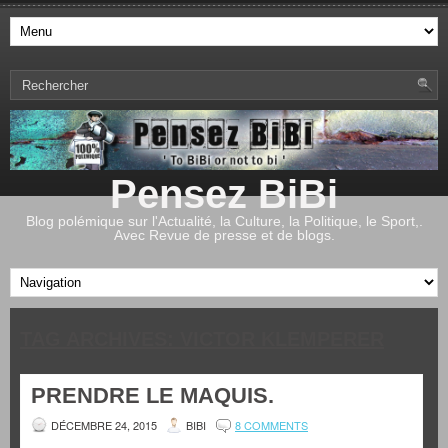
Pensez BiBi
Blog polémique sur l'Actualité, la Culture, la Politique, le Sport,.
Avec Revue de presse et de blogs.
TAG ARCHIVES:
VICTOR KLEMPERER
PRENDRE LE MAQUIS.
DÉCEMBRE 24, 2015
BIBI
8 COMMENTS