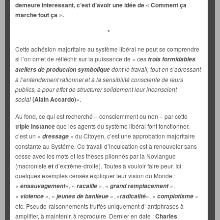
demeure interessant, c’est d’avoir une idée de « Comment ça
marche tout ça ».
*
Cette adhésion majoritaire au système libéral ne peut se comprendre
si l’on omet de réfléchir sur la puissance de «
ces
trois formidables
dont le travail, tout en s’adressant
ateliers de production symbolique
à l’entendement rationnel et à la sensibilité consciente de leurs
publics, a pour effet de structurer solidement leur inconscient
social
(Alain Accardo)
».
Au fond, ce qui est recherché – consciemment ou non – par cette
triple instance
que les agents du système libéral font fonctionner,
c’est un «
» du Citoyen, c’est une approbation majoritaire
dressage
constante au Systéme. Ce travail d’inculcation est à renouveler sans
cesse avec les mots et les thèses pilonnés par la Novlangue
(macroniste
et
d’extrême-droite). Toutes à vouloir faire peur. Ici
quelques exemples censés expliquer leur vision du Monde :
«
», «
», «
»,
ensauvagement
racaille
grand remplacement
«
», «
», «
», «
»
violence
jeunes de banlieue
radicalité
complotisme
etc. Pseudo-raisonnements truffés uniquement d’ antiphrases à
amplifier, à maintenir, à reproduire. Dernier en date :
Charles