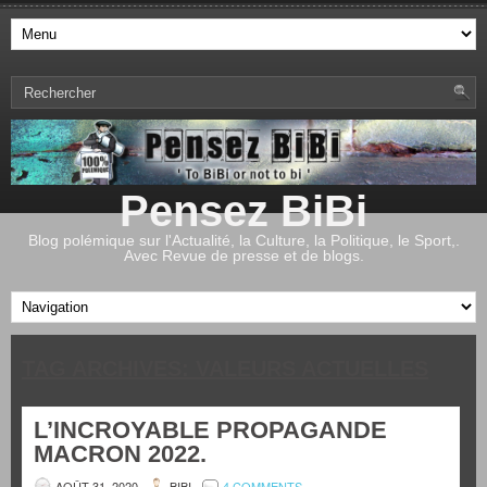
Pensez BiBi
Blog polémique sur l'Actualité, la Culture, la Politique, le Sport,.
Avec Revue de presse et de blogs.
TAG ARCHIVES:
VALEURS ACTUELLES
L’INCROYABLE PROPAGANDE
MACRON 2022.
AOÛT 31, 2020
BIBI
4 COMMENTS