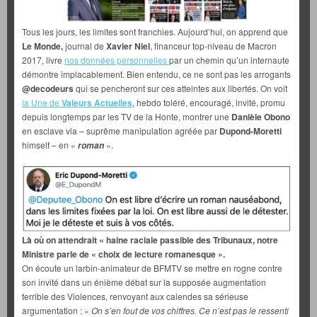
Tous les jours, les limites sont franchies. Aujourd’hui, on apprend que
Le Monde,
journal de
Xavier Niel
, financeur top-niveau de Macron
2017, livre
nos données personnelles
par un chemin qu’un internaute
démontre implacablement. Bien entendu, ce ne sont pas les arrogants
@decodeurs
qui se pencheront sur ces atteintes aux libertés. On voit
la Une de
Valeurs Actuelles
, hebdo toléré, encouragé, invité, promu
depuis longtemps par les TV de la Honte, montrer une
Danièle Obono
en esclave via – suprême manipulation agréée par
Dupond-Moretti
himself – en «
».
roman
Là où on attendrait « haine raciale passible des Tribunaux, notre
Ministre parle de « choix de lecture romanesque ».
On écoute un larbin-animateur de BFMTV se mettre en rogne contre
son invité dans un énième débat sur la supposée augmentation
terrible des Violences, renvoyant aux calendes sa sérieuse
argumentation : «
On s’en fout de vos chiffres. Ce n’est pas le ressenti