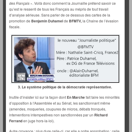
des Français
». Voilà donc comment la Journaille prétend savoir ce
qu’est le ressenti de tous les Français au mépris de tout travail
d’analyse sérieuse. Sans parler de ce dessous des cartes de la
promotion de
Benjamin Duhamel
de
BFMTV,
la Chaine de l’évasion
fiscale.
3. Le système politique de la démocratie représentative.
Inutile d’insister ici sur la façon dont
En Marche
fait taire les minorités
d’opposition à l’Assemblée et au Sénat, les sanctionnant même
(amendes, moqueries, coupures de micros, débats tronqués,
interventions intempestives non sanctionnées par un
Richard
Ferrand
en juge hors-la-loi).
Autre croyance : plus dure celle-ci, car elle a notre approbation : celle