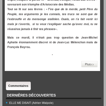
savourant son triomphe d’Aristocrate des Médias.
Tout se lit sur ses lèvres : «
T’es que de la merde, petit Père du
Peuple, tes arguments je les connais, tes trucs ne sont que de
l’esbrouffe et du mensonge stalinien. Ouais, on t’a fait venir ici
mais je t’avertis, si tu veux t’expliquer sache qu’avec moi, tu ne
».
réussiras jamais à finir tes phrases
Mais ce mardi, il n’était pas trop question de Jean-Michel
Aphatie étonnamment discret ni de Jean-Luc Mélenchon mais de
François Bayrou.
*
Plus>>
Commentaires
DERNIÈRES DÉCOUVERTES
ELLE ME DISAIT (Adrien Walpole)