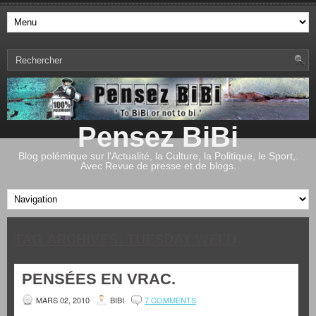
Pensez BiBi
Blog polémique sur l'Actualité, la Culture, la Politique, le Sport,.
Avec Revue de presse et de blogs.
TAG ARCHIVES:
TUESDAY WELD
PENSÉES EN VRAC.
MARS 02, 2010
BIBI
7 COMMENTS