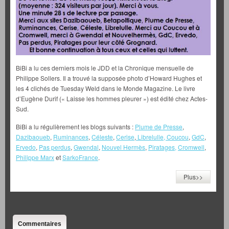
BiBi a lu ces derniers mois le JDD et la Chronique mensuelle de
Philippe Sollers. Il a trouvé la supposée photo d’Howard Hughes et
les 4 clichés de Tuesday Weld dans le Monde Magazine. Le livre
d’Eugène Durif (« Laisse les hommes pleurer ») est édité chez Actes-
Sud.
BiBi a lu régulièrement les blogs suivants :
Plume de Presse
,
Dazibaoueb
,
Ruminances
,
Céleste
,
Cerise
,
Librelulle,
Coucou
,
GdC
,
Ervedo
,
Pas perdus
,
Gwendal
,
Nouvel Hermès
,
Piratages,
Cromwell
,
Philippe Marx
et
SarkoFrance
.
Plus>>
Commentaires