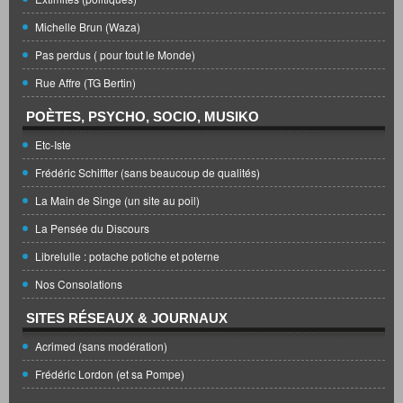
Michelle Brun (Waza)
Pas perdus ( pour tout le Monde)
Rue Affre (TG Bertin)
POÈTES, PSYCHO, SOCIO, MUSIKO
Etc-Iste
Frédéric Schiffter (sans beaucoup de qualités)
La Main de Singe (un site au poil)
La Pensée du Discours
Librelulle : potache potiche et poterne
Nos Consolations
SITES RÉSEAUX & JOURNAUX
Acrimed (sans modération)
Frédéric Lordon (et sa Pompe)