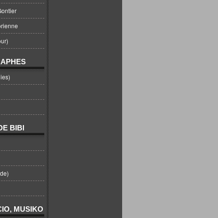
ontier
orienne
ur)
RAPHES
ies)
E BIBI
nde)
IO, MUSIKO