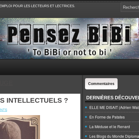
EMPLOI POUR LES LECTEURS ET LECTRICES.
e, la Politique, le Sport,. Avec Revue de presse et de blogs.
FUGE
Commentaires
DERNIÈRES DÉCOUVE
ES INTELLECTUELS ?
ELLE ME DISAIT (Adrien Wal
ENTS
En Forme de Patates
La Méduse et le Renard
Les Blogs du Monde Diploma