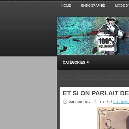
HOME
BI-BIOGRAPHIE
MODE D’
Pensez BiBi
»
CATÉGORIES
Blog polémique sur l'Actualité, la Cultur
TAG ARCHIVES:
TRANS
ET SI ON PARLAIT D
MARS 30, 2017
BIBI
13 COMM