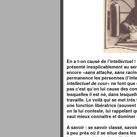
En a t-on causé de
l’intellectuel
!
présenté inexplicablement au ser
encore
«
sans attache, sans racin
permanence les personnes (l’intel
intellectuel de cour
» ne font que 
pas c’est qu’on lui cause des con
lesquelles il est né, dans lesquell
travaille. Le voilà qui se met très
une fonction libératrice (souvent
on la lui conteste, lui rappelant q
vaut mieux connaître et dominer 
A savoir : se savoir classé, savoir 
à peu près où il se situe dans le