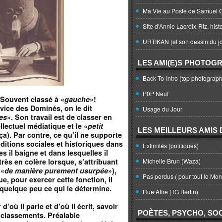
Ma Vie au Poste de Samuel G
Site d'Annie Lacroix-Riz, hist
URTIKAN (et son dessin du jo
LES AMI(E)S PHOTOG
Back-To-Intro (top photograph
P0P Neuf
 Souvent classé à «
gauche
»!
vice des Dominés, on le dit
Usage du Jour
es
»
. Son travail est de classer en
lectuel médiatique et le «
petit
LES MEILLEURS AMIS D
ça). Par contre, ce qu’il ne supporte
ditions sociales et historiques dans
Extimités (politiques)
es il baigne et dans lesquelles il
 très en colère lorsque, s’attribuant
Michelle Brun (Waza)
 «
de manière purement usurpée
»),
Pas perdus ( pour tout le Mo
ue, pour exercer cette fonction, il
quelque peu ce qui le détermine.
Rue Affre (TG Bertin)
d’où il parle et d’où il écrit, savoir
POÈTES, PSYCHO, SOC
s classements. Préalable