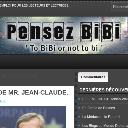
EMPLOI POUR LES LECTEURS ET LECTRICES.
e, la Politique, le Sport,. Avec Revue de presse et de blogs.
 DE LISBONNE
Commentaires
DERNIÈRES DÉCOUVE
 DE MR. JEAN-CLAUDE.
ELLE ME DISAIT (Adrien Wal
NTS
En Forme de Patates
La Méduse et le Renard
Les Blogs du Monde Diploma