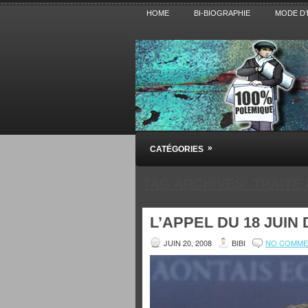
HOME
BI-BIOGRAPHIE
MODE D’
Pensez BiBi
»
CATÉGORIES
Blog polémique sur l'Actualité, la Cultur
TAG ARCHIVES:
TRAITÉ
L’APPEL DU 18 JUIN
JUIN 20, 2008
BIBI
NO COMME