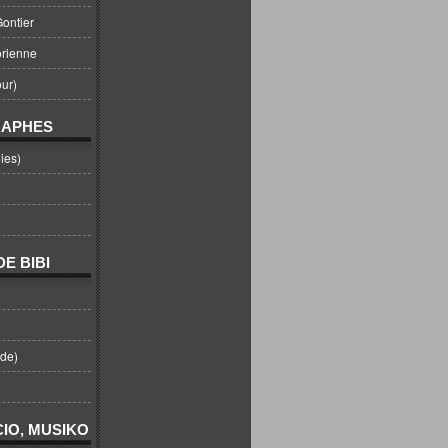
ontier
orienne
ur)
RAPHES
ies)
E BIBI
nde)
IO, MUSIKO