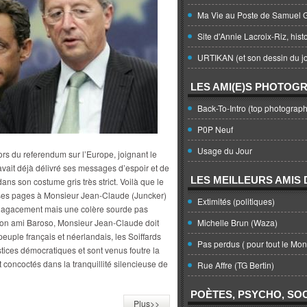
Ma Vie au Poste de Samuel G
Site d'Annie Lacroix-Riz, hist
URTIKAN (et son dessin du jo
LES AMI(E)S PHOTOG
Back-To-Intro (top photograph
P0P Neuf
Usage du Jour
ors du referendum sur l’Europe, joignant le
avait déjà délivré ses messages d’espoir et de
LES MEILLEURS AMIS D
ns son costume gris très strict. Voilà que le
ses pages à Monsieur Jean-Claude (Juncker)
Extimités (politiques)
 l’agacement mais une colère sourde pas
son ami Baroso, Monsieur Jean-Claude doit
Michelle Brun (Waza)
euple français et néerlandais, les Soiffards
Pas perdus ( pour tout le Mo
stices démocratiques et sont venus foutre la
concoctés dans la tranquillité silencieuse de
Rue Affre (TG Bertin)
POÈTES, PSYCHO, SOC
Plus>>