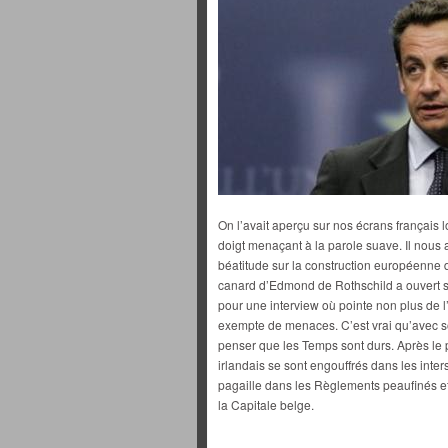
On l’avait aperçu sur nos écrans français l
doigt menaçant à la parole suave. Il nous 
béatitude sur la construction européenne da
canard d’Edmond de Rothschild a ouvert 
pour une interview où pointe non plus de
exempte de menaces. C’est vrai qu’avec 
penser que les Temps sont durs. Après le p
irlandais se sont engouffrés dans les inter
pagaille dans les Règlements peaufinés et 
la Capitale belge.