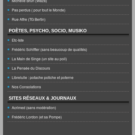
Michelle Brun (Waza)
Pas perdus ( pour tout le Monde)
Rue Affre (TG Bertin)
POÈTES, PSYCHO, SOCIO, MUSIKO
Etc-Iste
Frédéric Schiffter (sans beaucoup de qualités)
La Main de Singe (un site au poil)
La Pensée du Discours
Librelulle : potache potiche et poterne
Nos Consolations
SITES RÉSEAUX & JOURNAUX
Acrimed (sans modération)
Frédéric Lordon (et sa Pompe)