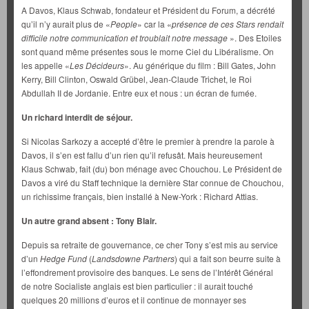
A Davos, Klaus Schwab, fondateur et Président du Forum, a décrété
qu’il n’y aurait plus de «
People
» car la «
présence de ces Stars rendait
difficile notre communication et troublait notre message
». Des Etoiles
sont quand même présentes sous le morne Ciel du Libéralisme. On
les appelle «
Les Décideurs
». Au générique du film : Bill Gates, John
Kerry, Bill Clinton, Oswald Grübel, Jean-Claude Trichet, le Roi
Abdullah II de Jordanie. Entre eux et nous : un écran de fumée.
Un richard interdit de séjour.
Si Nicolas Sarkozy a accepté d’être le premier à prendre la parole à
Davos, il s’en est fallu d’un rien qu’il refusât. Mais heureusement
Klaus Schwab, fait (du) bon ménage avec Chouchou. Le Président de
Davos a viré du Staff technique la dernière Star connue de Chouchou,
un richissime français, bien installé à New-York : Richard Attias.
Un autre grand absent : Tony Blair.
Depuis sa retraite de gouvernance, ce cher Tony s’est mis au service
d’un
Hedge Fund
(
Landsdowne Partners
) qui a fait son beurre suite à
l’effondrement provisoire des banques. Le sens de l’Intérêt Général
de notre Socialiste anglais est bien particulier : il aurait touché
quelques 20 millions d’euros et il continue de monnayer ses