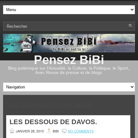
Pensez BiBi
Blog polémique sur l'Actualité, la Culture, la Politique, le Sport,.
Avec Revue de presse et de blogs.
TAG ARCHIVES:
TONY BLAIR
LES DESSOUS DE DAVOS.
JANVIER 28, 2010
BIBI
NO COMMENTS