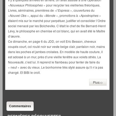
«
Nouveaux Philosophes
» pour recycler les vieilleries théoriques.
Livres, séminaires, premières de «
l’Express
», couvertures du
«
Nouvel Obs
», appui du «
Monde
», promotions à «
Apostrophes
»
étaient mis sur le marché pour perpétuer, justifier et consolider l’Ordre
social menacé par les Bolcheviks. C’était le chef de file Bernard-Henri
Lévy, le philosophe en chemise et col blanc, qui en avait été le Maître
d’œuvre.
Ce dimanche, en page 6 du JDD, on voit Eric Besson, cheveux
coupés court, col roulé noir sur veste beige clair, pantalon noir, mains
dans les poches et jambes croisées. En modèle de haute couture, il
est adossé à un mur, près d’une vieille fenêtre aux volets striés. La
Nouveauté, c’est lui. Il reprend le flambeau pour tenter de faire du
« neuf » avec du vieux. Le bonhomme très stylé assure qu’il n’a pas
changé. Et BiBi le croit.
Plus>>
Commentaires