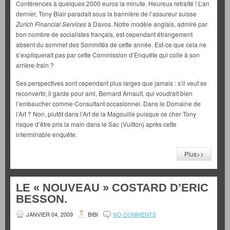
Conférences à quelques 2000 euros la minute. Heureux retraité ! L’an
dernier, Tony Blair paradait sous la bannière de l’assureur suisse
Zurich Financial Services
à Davos. Notre modèle anglais, admiré par
bon nombre de socialistes français, est cependant étrangement
absent du sommet des Sommités de cette année. Est-ce que cela ne
s’expliquerait pas par cette Commission d’Enquête qui colle à son
arrière-train ?
Ses perspectives sont cependant plus larges que jamais : s’il veut se
reconvertir, il garde pour ami, Bernard Arnault, qui voudrait bien
l’embaucher comme Consultant occasionnel. Dans le Domaine de
l’Art ? Non, plutôt dans l’Art de la Magouille puisque ce cher Tony
risque d’être pris la main dans le Sac (Vuitton) après cette
interminable enquête.
Plus>>
LE « NOUVEAU » COSTARD D’ERIC
BESSON.
JANVIER 04, 2009
BIBI
NO COMMENTS