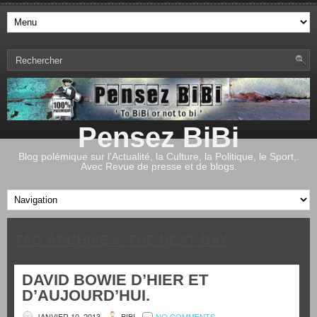
Pensez BiBi
Blog polémique sur l'Actualité, la Culture, la Politique, le Sport,.
Avec Revue de presse et de blogs.
TAG ARCHIVES:
THE NEXT DAY
DAVID BOWIE D’HIER ET
D’AUJOURD’HUI.
JANVIER 10, 2013
BIBI
NO COMMENTS