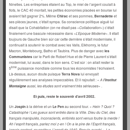
Nineties. Les entreprises étaient au Top, le miel de l’argent coulait à
flots, le CAC 40 montait, les petites économies placées en bourse lui
avaient fait gagner 2%. Même
Chirac
et ses pommes,
Bernadette
et
ses pièces jaunes, c’était sympa. Sa conscience politique aiguë lui
disait que la Cohabitation (on ne disait pas «
Collaboration
») c’était
finalement une bascule nécessaire dans «
L’Epoque Moderne
». Il était
toujours de Gauche bien sûr car cette dernière s’était modernisée, il
continuait à soutenir le combat avec les Valls, Elkhomry, le futur
Macron, Montebourg, Batho et Taubira. Plus de danger avec
les
Communistes
car le Parti de Robert Hue et de Pierre Laurent s’était
modernisé, lui aussi, dans le bon sens. C’est sûr : on allait rester la
ème
5
puissance mondiale comme tous les économistes l’écrivaient.
Là-dessus, aucun doute puisque
Terra Nova
lui envoyait
régulièrement ses analyses impeccables. Et il rajoutait : «
A
l’Institut
aussi, les études sont vraiment très sérieuses
« .
Montaigne
Et puis, reste le souvenir d’avril 2002.
Un
Jospin
à la dérive et un
Le Pen
au second tour. «
Hein ? Quoi ?
Catastrophe ! Les gueux sont entrés dans la Ville. Dieu du Ciel, des
français manipulés, inconscients, enfoirés sont venus foutre la merde !
Ah l’esprit français, parlez moi z-en ! On a le pire de l’Esprit français,
jamais content, rouspéteur. L’esprit de 1940. Populo avachi ».
La