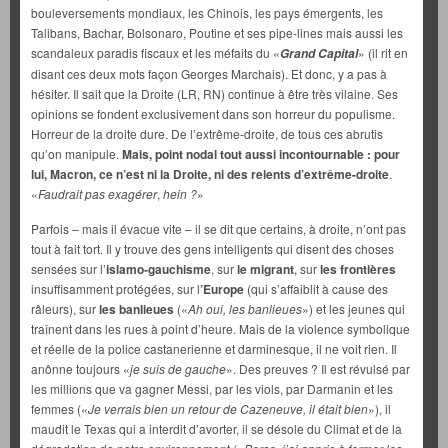
bouleversements mondiaux, les Chinois, les pays émergents, les
Talibans, Bachar, Bolsonaro, Poutine et ses pipe-lines mais aussi les
scandaleux paradis fiscaux et les méfaits du «
» (il rit en
Grand Capital
disant ces deux mots façon Georges Marchais). Et donc, y a pas à
hésiter. Il sait que la Droite (LR, RN) continue à être très vilaine. Ses
opinions se fondent exclusivement dans son horreur du populisme.
Horreur de la droite dure. De l’extrême-droite, de tous ces abrutis
qu’on manipule.
Mais, point nodal tout aussi incontournable : pour
lui, Macron, ce n’est ni la Droite, ni des relents d’extrême-droite
.
«
Faudrait pas exagérer
,
hein ?
»
Parfois – mais il évacue vite – il se dit que certains, à droite, n’ont pas
tout à fait tort. Il y trouve des gens intelligents qui disent des choses
sensées sur l’
islamo-gauchisme
, sur
le migrant
, sur
les frontières
insuffisamment protégées, sur l
’Europe
(qui s’affaiblit à cause des
râleurs), sur
les banlieues
(«
Ah oui, les banlieues
») et les jeunes qui
traînent dans les rues à point d’heure. Mais de la violence symbolique
et réelle de la police castanerienne et darminesque, il ne voit rien. Il
anônne toujours «
je suis de gauche
». Des preuves ? Il est révulsé par
les millions que va gagner Messi, par les viols, par Darmanin et les
femmes («
Je verrais bien un retour de Cazeneuve, il était bien
»), il
maudit le Texas qui a interdit d’avorter, il se désole du Climat et de la