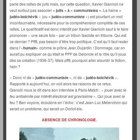
parlé des rafles de juifs mais, sur cette question, Xavier Giannoli ne
veut surtout pas associer
« juifs » à « communistes »
. La haine
«
judéo-bolchévik
» (ou
«
judéo-communiste
») est pourtant un mot
incontournable, nécessaire pour la compréhension complète de ces
rafles. Le qualificatif est donc interdit par Xavier Gianiolli sauf à le faire
prononcer – une seule fois – par un tribun fasciste en tribune. Qui est
ce dernier ? Pffft, pas besoin d’être trop politique. C’est qu’il faut rester
dans l’«
humain
» comme le prône Jean Dujardin ! Dommage, car on
aurait pu expliquer ce qu’était le PPF de Deloncle et le rôle qu’il joua
dès sa création (1936-37). Mais pfftt, pourquoi aller alourdir la fiction,
hein ?
– Donc ni de «
judéo-communiste
«, ni de «
judéo-bolchévik
».
Rapporté à aujourd’hui, on voit alors les raisons de ce refus.
Gianolli nous le dit dans son interview à Paris-Match : «
jouer avec le
feu antisémite par intérêt électoral est gravissime
». Qui joue avec le
feu ? Ben voyons, écoutons-en l’écho : c’est Jean-Luc Mélenchon qui
serait un problème, qui serait un Doriot-bis.
ABSENCE DE CHRONOLOGIE.