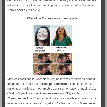
dégradation de notre environnement («
Perso, j’ai appris à fermer les
robinets
»). Il est plus-que-jamais pour la solidarité («
j’amène mes
vieux habits à Emmaüs
»).
L’Esprit de Communauté comme pilier.
Mais ces positions-là (acceptons-les) ne le feraient pas tenir debout
longtemps si elles n’étaient que
personnelles
. Si son for intérieur
reste indestructible et inébranlable dans ses fondations imaginaires,
c’est qu’il peut compter à tout moment sur l’
Esprit de
. Une
Communauté
qui existe car elle écoute – comme
Communauté
lui –
France Inter et France Info
, elle lit
Le Monde, L’Obs, Marianne
etc.