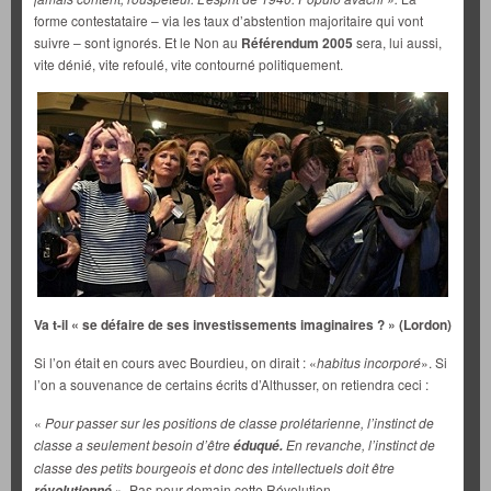
forme contestataire – via les taux d’abstention majoritaire qui vont
suivre – sont ignorés. Et le Non au
Référendum 2005
sera, lui aussi,
vite dénié, vite refoulé, vite contourné politiquement.
Va t-il « se défaire de ses investissements imaginaires ? » (Lordon)
Si l’on était en cours avec Bourdieu, on dirait : «
habitus incorporé
». Si
l’on a souvenance de certains écrits d’Althusser, on retiendra ceci :
«
Pour passer sur les positions de classe prolétarienne, l’instinct de
classe a seulement besoin d’être
En revanche, l’instinct de
éduqué.
classe des petits bourgeois et donc des intellectuels doit être
». Pas pour demain cette Révolution.
révolutionné