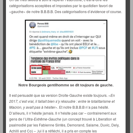
catégorisations acceptées et imposées par le quotidien favori de
«gauche» de notre B.B.B.B. Des catégorisations d’
évidence
of course.
Notre Bourgeois gentilhomme se dit toujours de gauche.
Il est persuadé que sa version Droite-Gauche existe toujours. «
En
2017, c’est vrai, il fallait bien s’y résoudre : entre le totalitarisme et
Macron, y avait pas à hésiter
». Et notre B.B.B.B n’a pas hésité.
D’ailleurs, il n’hésite jamais. Il n’hésite pas car – contrairement aux
gens de l’
Ultra-Extrême-Gauche
(un concept trouvé à Liberation et
psalmodié par les Fabienne Sintès, Demorand, Salame, Duvic, Dely,
Achilli and Co) – ,lui il a réfléchi, il a pris en compte les