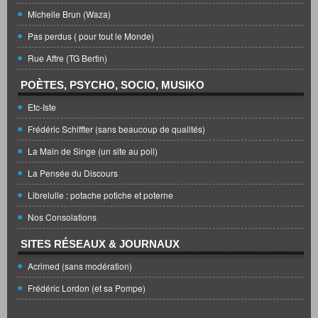
Michelle Brun (Waza)
Pas perdus ( pour tout le Monde)
Rue Affre (TG Bertin)
POÈTES, PSYCHO, SOCIO, MUSIKO
Etc-Iste
Frédéric Schiffter (sans beaucoup de qualités)
La Main de Singe (un site au poil)
La Pensée du Discours
Librelulle : potache potiche et poterne
Nos Consolations
SITES RÉSEAUX & JOURNAUX
Acrimed (sans modération)
Frédéric Lordon (et sa Pompe)