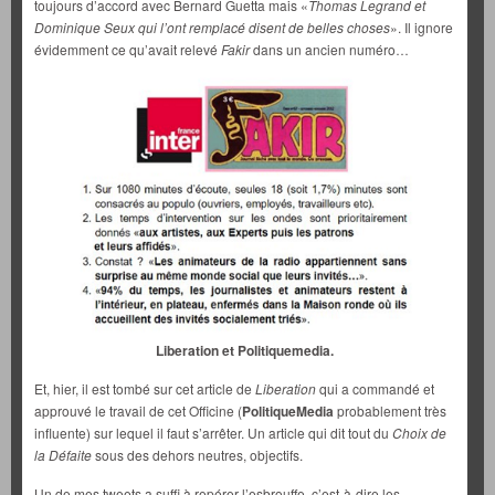
toujours d’accord avec Bernard Guetta mais «
Thomas Legrand et
Dominique Seux qui l’ont remplacé disent de belles choses
». Il ignore
évidemment ce qu’avait relevé
Fakir
dans un ancien numéro…
Liberation et Politiquemedia.
Et, hier, il est tombé sur cet article de
Liberation
qui a commandé et
approuvé le travail de cet Officine (
PolitiqueMedia
probablement très
influente) sur lequel il faut s’arrêter. Un article qui dit tout du
Choix de
la Défaite
sous des dehors neutres, objectifs.
Un de mes tweets a suffi à repérer l’esbrouffe, c’est-à-dire les