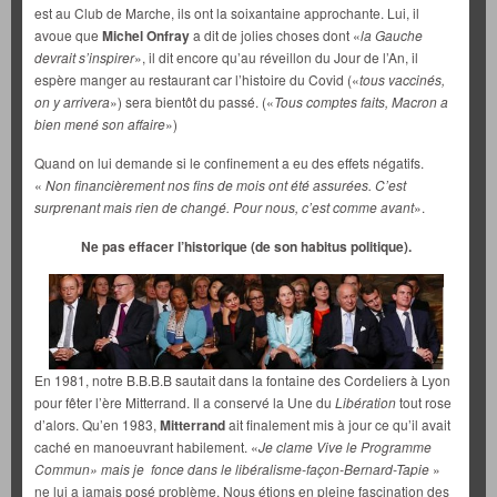
est au Club de Marche, ils ont la soixantaine approchante. Lui, il
avoue que
Michel Onfray
a dit de jolies choses dont «
la Gauche
devrait s’inspirer
», il dit encore qu’au réveillon du Jour de l’An, il
espère manger au restaurant car l’histoire du Covid («
tous vaccinés,
on y arrivera
») sera bientôt du passé. («
Tous comptes faits, Macron a
bien mené son affaire
»)
Quand on lui demande si le confinement a eu des effets négatifs.
«
Non financièrement nos fins de mois ont été assurées. C’est
surprenant mais rien de changé. Pour nous, c’est comme avant
».
Ne pas effacer l’historique (de son habitus politique).
En 1981, notre B.B.B.B sautait dans la fontaine des Cordeliers à Lyon
pour fêter l’ère Mitterrand. Il a conservé la Une du
Libération
tout rose
d’alors. Qu’en 1983,
Mitterrand
ait finalement mis à jour ce qu’il avait
caché en manoeuvrant habilement. «
Je clame Vive le Programme
Commun» mais je fonce dans le libéralisme-façon-Bernard-Tapie
»
ne lui a jamais posé problème. Nous étions en pleine fascination des