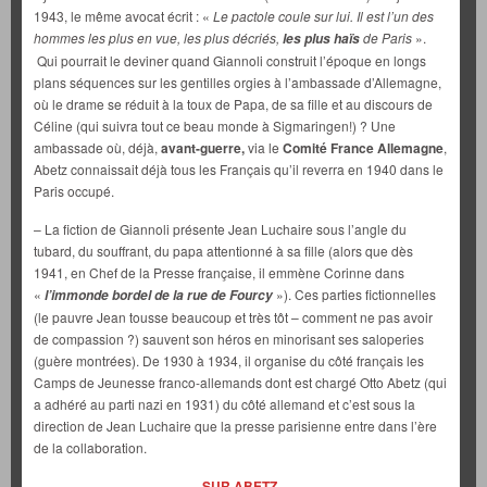
1943, le même avocat écrit : «
Le pactole coule sur lui. Il est l’un des
hommes les plus en vue, les plus décriés,
de Paris
».
les plus haïs
Qui pourrait le deviner quand Giannoli construit l’époque en longs
plans séquences sur les gentilles orgies à l’ambassade d’Allemagne,
où le drame se réduit à la toux de Papa, de sa fille et au discours de
Céline (qui suivra tout ce beau monde à Sigmaringen!) ? Une
ambassade où, déjà,
avant-guerre,
via le
Comité France Allemagne
,
Abetz connaissait déjà tous les Français qu’il reverra en 1940 dans le
Paris occupé.
– La fiction de Giannoli présente Jean Luchaire sous l’angle du
tubard, du souffrant, du papa attentionné à sa fille (alors que dès
1941, en Chef de la Presse française, il emmène Corinne dans
«
»). Ces parties fictionnelles
l’immonde bordel de la rue de Fourcy
(le pauvre Jean tousse beaucoup et très tôt – comment ne pas avoir
de compassion ?) sauvent son héros en minorisant ses saloperies
(guère montrées). De 1930 à 1934, il organise du côté français les
Camps de Jeunesse franco-allemands dont est chargé Otto Abetz (qui
a adhéré au parti nazi en 1931) du côté allemand et c’est sous la
direction de Jean Luchaire que la presse parisienne entre dans l’ère
de la collaboration.
SUR ABETZ.