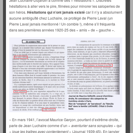
Jean Luchaire-Dujardin a comme des « hésitations ». Discrètes
hésitations à aller vers le pire, filmées pour minorer les saloperies de
son héros.
Hésitations qui n’ont jamais existé
car il n’y a absolument
aucune ambiguïté chez Luchaire, ce protégé de Pierre Laval (un
Pierre Laval jamais mentionné ! Un comble !), même s’il fréquenta
dans ses premières années 1920-25 des « amis » de « gauche ».
– En mars 1941, l’avocat Maurice Garçon, pourtant d’extrême-droite,
parle de Jean Luchaire comme d’un «
aventurier sans scrupules
» qui
«
joue les traitres avec contentement
» (Journal 1939-45). En janvier