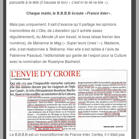
pancarte à la télé (il hausse le ton) « c’est in-to-lé-ra-ble
»).
Chaque matin, le B.B.B.B écoute «
».
France Inter
Mais pas uniquement. Il sait d’avance qu’il partage les opinions
inamovibles de
L’Obs
, de
Liberation
(qu’il achète assez
régulièrement), du
Monde
(A son travail, le boss laisse traîner des
numéros), de
Marianne le Mag
(«
Super leurs Unes
! »). Madame,
elle, s’est réabonnée à
Télérama
. Hier elle s’est ralliée à l’avis de
Fabienne Pascaud, l’éditorialiste qui garde de l’espoir pour la Culture
avec la nomination de Roselyne Bachelot.
Le B.B.B.B est un inconditionnel de France Inter. Certes, il n’était pas