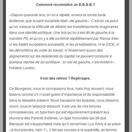
Comment reconnaître un B.B.B.B.?
«Depuis quarante ans, on lui a répété, envers et contre toute
évidence, que le parti socialiste était «de gauche». C’est en ce point
qu’on mesure la difficulté de défaire les investissements imaginaires
dans une identité politique. Une fois qu’on s’est dit de gauche à la
manière PS, et qu’on y a été confirmé répétitivement par France Inter,
ni les traités européens successifs, ni les privatisations, ni le CICE, ni
les démolitions du code du travail, ni finalement aucun des
alignements sur les desiderata du capital ne peuvent conduire à
quelque reprise de soi politique : on est de gauche, c’est évident».
Frédéric Lordon.
Il est des nôtres ?
Repérages.
Ce Bourgeois, nous le connaissons tous, mais trop souvent, nous
faisons comme s’il n’avait guère d’importance et de responsabilité
dans le désastre présent. Nous haussons les épaules, nous laissons
courir, nous le laissons discourir. Il est une de nos bonnes
connaissances, un type bien qui est régulièrement présent aux
réunions des Parents d’élèves, un type honorable qui dit que
Blanquer est insupportable mais qu’il verrait bien Luc Ferry à sa place
«à tout prendre, hein ?»,
il fait ses courses à la supérette, sa femme