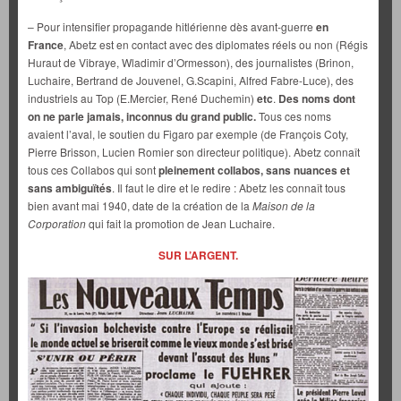
– Pour intensifier propagande hitlérienne dès avant-guerre
en
France
, Abetz est en contact avec des diplomates réels ou non (Régis
Huraut de Vibraye, Wladimir d’Ormesson), des journalistes (Brinon,
Luchaire, Bertrand de Jouvenel, G.Scapini, Alfred Fabre-Luce), des
industriels au Top (E.Mercier, René Duchemin)
etc
.
Des noms dont
on ne parle jamais, inconnus du grand public.
Tous ces noms
avaient l’aval, le soutien du Figaro par exemple (de François Coty,
Pierre Brisson, Lucien Romier son directeur politique). Abetz connaît
tous ces Collabos qui sont
pleinement collabos, sans nuances
et
sans ambiguïtés
. Il faut le dire et le redire : Abetz les connaît tous
bien avant mai 1940, date de la création de la
Maison de la
Corporation
qui fait la promotion de Jean Luchaire.
SUR L’ARGENT.