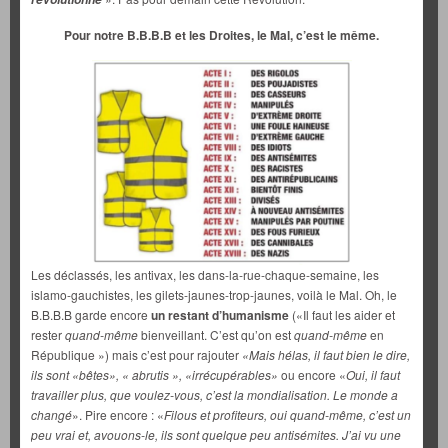
Pour notre B.B.B.B et les Droites, le Mal, c’est le même.
Les déclassés, les antivax, les dans-la-rue-chaque-semaine, les
islamo-gauchistes, les gilets-jaunes-trop-jaunes, voilà le Mal. Oh, le
B.B.B.B garde encore
un restant d’humanisme
(«Il faut les aider et
rester
quand-même
bienveillant. C’est qu’on est
quand-même
en
République ») mais c’est pour rajouter
«Mais hélas, il faut bien le dire,
ils sont «bêtes», « abrutis », «irrécupérables»
ou encore «
Oui, il faut
travailler plus, que voulez-vous, c’est la mondialisation. Le monde a
changé
». Pire encore : «
Filous et profiteurs, oui quand-même, c’est un
peu vrai et, avouons-le, ils sont quelque peu antisémites. J’ai vu une