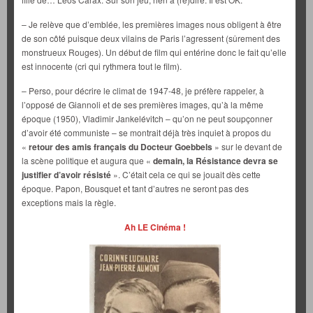
– Je relève que d’emblée, les premières images nous obligent à être
de son côté puisque deux vilains de Paris l’agressent (sûrement des
monstrueux Rouges). Un début de film qui entérine donc le fait qu’elle
est innocente (cri qui rythmera tout le film).
– Perso, pour décrire le climat de 1947-48, je préfère rappeler, à
l’opposé de Giannoli et de ses premières images, qu’à la même
époque (1950), Vladimir Jankelévitch – qu’on ne peut soupçonner
d’avoir été communiste – se montrait déjà très inquiet à propos du
«
retour des amis français du Docteur Goebbels
» sur le devant de
la scène politique et augura que «
demain, la Résistance devra se
justifier d’avoir résisté
». C’était cela ce qui se jouait dès cette
époque. Papon, Bousquet et tant d’autres ne seront pas des
exceptions mais la règle.
Ah LE Cinéma !