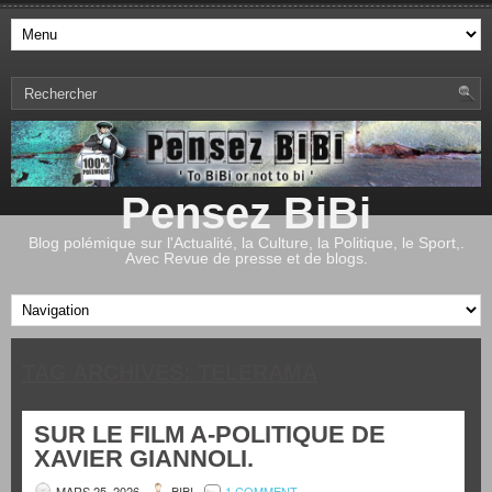
Pensez BiBi
Blog polémique sur l'Actualité, la Culture, la Politique, le Sport,.
Avec Revue de presse et de blogs.
TAG ARCHIVES:
TELERAMA
SUR LE FILM A-POLITIQUE DE
XAVIER GIANNOLI.
MARS 25, 2026
BIBI
1 COMMENT