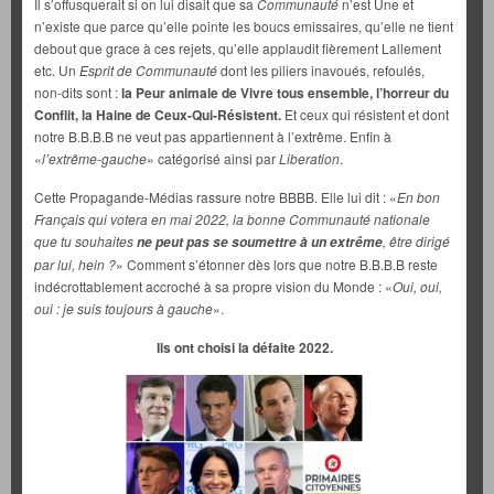
Il s’offusquerait si on lui disait que sa
Communauté
n’est Une et
n’existe que parce qu’elle pointe les boucs emissaires, qu’elle ne tient
debout que grace à ces rejets, qu’elle applaudit fièrement Lallement
etc. Un
Esprit de Communauté
dont les piliers inavoués, refoulés,
non-dits sont :
la Peur animale de Vivre tous ensemble, l’horreur du
Conflit, la Haine de Ceux-Qui-Résistent.
Et ceux qui résistent et dont
notre B.B.B.B ne veut pas appartiennent à l’extrême. Enfin à
«
l’extrême-gauche
» catégorisé ainsi par
Liberation
.
Cette Propagande-Médias rassure notre BBBB. Elle lui dit : «
En bon
Français qui votera en mai 2022, la bonne Communauté nationale
que tu souhaites
, être dirigé
ne peut pas se soumettre à un extrême
par lui, hein ?
» Comment s’étonner dès lors que notre B.B.B.B reste
indécrottablement accroché à sa propre vision du Monde : «
Oui, oui,
oui : je suis toujours à gauche
».
Ils ont choisi la défaite 2022.