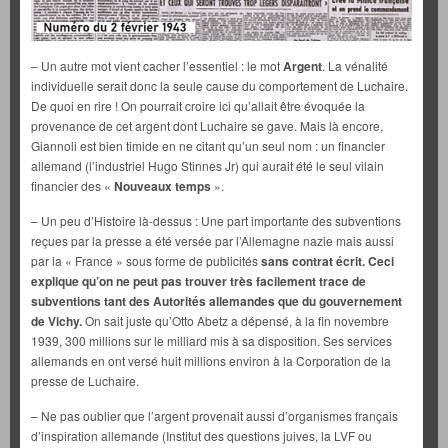
– Un autre mot vient cacher l’essentiel : le mot
Argent
. La vénalité
individuelle serait donc la seule cause du comportement de Luchaire.
De quoi en rire ! On pourrait croire ici qu’allait être évoquée la
provenance de cet argent dont Luchaire se gave. Mais là encore,
Giannoli est bien timide en ne citant qu’un seul nom : un financier
allemand (l’industriel Hugo Stinnes Jr) qui aurait été le seul vilain
financier des «
Nouveaux temps
».
– Un peu d’Histoire là-dessus : Une part importante des subventions
reçues par la presse
a été versée par l’Allemagne nazie mais aussi
par la « France » sous forme de publicités
sans contrat écrit. Ceci
explique qu’on ne peut pas trouver très facilement trace de
subventions tant des Autorités allemandes que du gouvernement
de Vichy.
On sait juste qu’Otto Abetz a dépensé, à la fin novembre
1939, 300 millions sur le milliard mis à sa disposition. Ses services
allemands en ont versé huit millions environ à la Corporation de la
presse de Luchaire.
– Ne pas oublier que l’argent provenait aussi d’organismes français
d’inspiration allemande (Institut des questions juives, la LVF ou