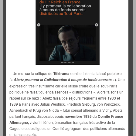
– Un mot sur la critique de
Télérama
dont le titre m’a laissé perplexe
(«
»). Une
Abetz promeut la Collaboration à coups de fonds secrets
expression très insuffisante car elle laisse croire que le Tout-Paris
politique ne faisait qu’encaisser ces « distributions ». Alors faisons un
rappel sur ce nazi : Abetz faisait de séjours fréquents entre 1933 et
1939 à Paris avec Julius Westrick, Friedrich Sieburg, von Welczeck,
Achenbach et Krug von Nidda – futur consul allemand à Vichy. Abetz,
parlant français, disposait depuis
novembre 1935
du
Comité France
Allemagne,
vivier hitlérien, émanation française très active de la
Cagoule et des ligues, un Comité agrégeant des politiciens allemands
et français nazis.