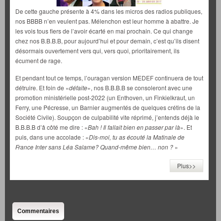
De cette gauche présente à 4% dans les micros des radios publiques,
nos BBBB n’en veulent pas. Mélenchon est leur homme à abattre. Je
les vois tous fiers de l’avoir écarté en mai prochain. Ce qui change
chez nos B.B.B.B, pour aujourd’hui et pour demain, c’est qu’ils disent
désormais ouvertement vers qui, vers quoi, prioritairement, ils
écument de rage.
Et pendant tout ce temps, l’ouragan version MEDEF continuera de tout
détruire. Et foin de «
défaite
», nos B.B.B.B se consoleront avec une
promotion ministérielle post-2022 (un Enthoven, un Finkielkraut, un
Ferry, une Pécresse, un Barnier augmentés de quelques crétins de la
Société Civile). Soupçon de culpabilité vite réprimé, j’entends déjà le
B.B.B.B d’â côté me dire : «
Bah ! Il fallait bien en passer par là
». Et
puis, dans une accolade : «
Dis-moi, tu as écouté la Matinale de
France Inter sans Léa Salame?
Quand-même bien… non ?
»
Plus>>
Commentaires