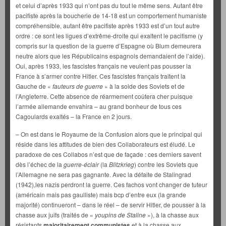
et celui d’après 1933 qui n’ont pas du tout le même sens. Autant être
pacifiste après la boucherie de 14-18 est un comportement humaniste
compréhensible, autant être pacifiste après 1933 est d’un tout autre
ordre : ce sont les ligues d’extrême-droite qui exaltent le pacifisme (y
compris sur la question de la guerre d’Espagne où Blum demeurera
neutre alors que les Républicains espagnols demandaient de l’aide).
Oui, après 1933, les fascistes français ne veulent pas pousser la
France à s’armer contre Hitler. Ces fascistes français traitent la
Gauche de «
fauteurs de guerre
» à la solde des Soviets et de
l’Angleterre. Cette absence de réarmement coûtera cher puisque
l’armée allemande envahira – au grand bonheur de tous ces
Cagoulards exaltés – la France en 2 jours.
– On est dans le Royaume de la Confusion alors que le principal qui
réside dans les attitudes de bien des Collaborateurs est éludé. Le
paradoxe de ces Collabos n’est que de façade : ces derniers savent
dès l’échec de la
guerre-éclair
(la
Blitzkrieg
) contre les Soviets que
l’Allemagne ne sera pas gagnante. Avec la défaite de Stalingrad
(1942),les nazis perdront la guerre. Ces fachos vont changer de tuteur
(américain mais pas gaulliste) mais bcp d’entre eux (la grande
majorité) continueront – dans le réel – de servir Hitler, de pousser à la
chasse aux juifs (traités de «
youpins de Staline
»), à la chasse aux
résistants
majoritairement communistes
et à la chasse aux