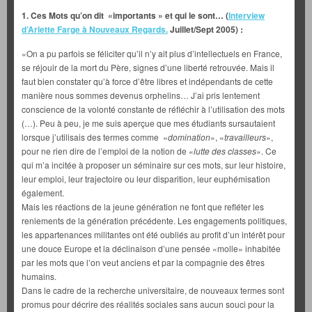
1. Ces Mots qu’on dit «
importants » et qui le sont… (
Interview
d’Arlette Farge à Nouveaux Regards.
Juillet/Sept 2005) :
«On a pu parfois se féliciter qu’il n’y ait plus d’intellectuels en France,
se réjouir de la mort du Père, signes d’une liberté retrouvée. Mais il
faut bien constater qu’à force d’être libres et indépendants de cette
manière nous sommes devenus orphelins… J’ai pris lentement
conscience de la volonté constante de réfléchir à l’utilisation des mots
(…). Peu à peu, je me suis aperçue que mes étudiants sursautaient
lorsque j’utilisais des termes comme «
domination
», «
travailleurs
»,
pour ne rien dire de l’emploi de la notion de «
lutte des classes
». Ce
qui m’a incitée à proposer un séminaire sur ces mots, sur leur histoire,
leur emploi, leur trajectoire ou leur disparition, leur euphémisation
également.
Mais les réactions de la jeune génération ne font que refléter les
reniements de la génération précédente. Les engagements politiques,
les appartenances militantes ont été oubliés au profit d’un intérêt pour
une douce Europe et la déclinaison d’une pensée «molle» inhabitée
par les mots que l’on veut anciens et par la compagnie des êtres
humains.
Dans le cadre de la recherche universitaire, de nouveaux termes sont
promus pour décrire des réalités sociales sans aucun souci pour la