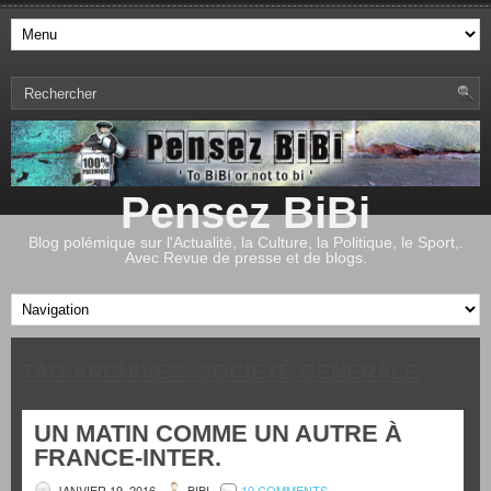
Pensez BiBi
Blog polémique sur l'Actualité, la Culture, la Politique, le Sport,.
Avec Revue de presse et de blogs.
TAG ARCHIVES:
SOCIÉTÉ GENERALE
UN MATIN COMME UN AUTRE À
FRANCE-INTER.
JANVIER 19, 2016
BIBI
10 COMMENTS