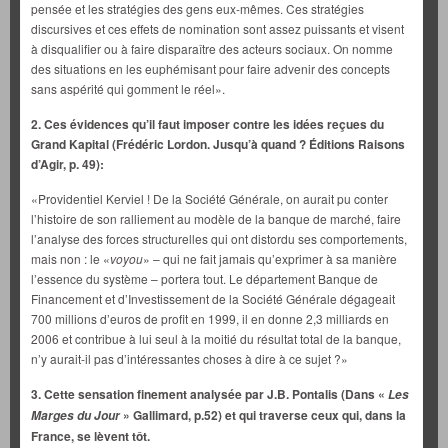
pensée et les stratégies des gens eux-mêmes. Ces stratégies
discursives et ces effets de nomination sont assez puissants et visent
à disqualifier ou à faire disparaître des acteurs sociaux. On nomme
des situations en les euphémisant pour faire advenir des concepts
sans aspérité qui gomment le réel».
2. Ces évidences qu’il faut imposer contre les idées reçues du
Grand Kapital (Frédéric Lordon. Jusqu’à quand ? Éditions Raisons
d’Agir, p. 49):
«Providentiel Kerviel ! De la Société Générale, on aurait pu conter
l’histoire de son ralliement au modèle de la banque de marché, faire
l’analyse des forces structurelles qui ont distordu ses comportements,
mais non : le «
voyou
» – qui ne fait jamais qu’exprimer à sa manière
l’essence du système – portera tout. Le département Banque de
Financement et d’Investissement de la Société Générale dégageait
700 millions d’euros de profit en 1999, il en donne 2,3 milliards en
2006 et contribue à lui seul à la moitié du résultat total de la banque,
n’y aurait-il pas d’intéressantes choses à dire à ce sujet ?»
3. Cette sensation finement analysée par J.B. Pontalis (Dans «
Les
» Gallimard, p.52) et qui traverse ceux qui, dans la
Marges du Jour
France, se lèvent tôt.