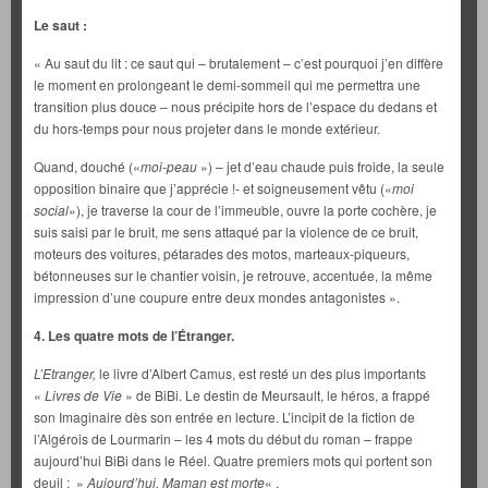
Le saut :
« Au saut du lit : ce saut qui – brutalement – c’est pourquoi j’en diffère
le moment en prolongeant le demi-sommeil qui me permettra une
transition plus douce – nous précipite hors de l’espace du dedans et
du hors-temps pour nous projeter dans le monde extérieur.
Quand, douché («
moi-peau
») – jet d’eau chaude puis froide, la seule
opposition binaire que j’apprécie !- et soigneusement vêtu («
moi
social
»), je traverse la cour de l’immeuble, ouvre la porte cochère, je
suis saisi par le bruit, me sens attaqué par la violence de ce bruit,
moteurs des voitures, pétarades des motos, marteaux-piqueurs,
bétonneuses sur le chantier voisin, je retrouve, accentuée, la même
impression d’une coupure entre deux mondes antagonistes ».
4. Les quatre mots de l’Étranger.
L’Etranger,
le livre d’Albert Camus, est resté un des plus importants
«
Livres de Vie
» de BiBi. Le destin de Meursault, le héros, a frappé
son Imaginaire dès son entrée en lecture. L’incipit de la fiction de
l’Algérois de Lourmarin – les 4 mots du début du roman – frappe
aujourd’hui BiBi dans le Réel. Quatre premiers mots qui portent son
deuil : »
Aujourd’hui, Maman est morte
« .