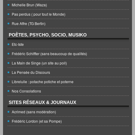
Michelle Brun (Waza)
Pas perdus ( pour tout le Monde)
Rue Affre (TG Bertin)
POÈTES, PSYCHO, SOCIO, MUSIKO
Etc-Iste
Frédéric Schiffter (sans beaucoup de qualités)
La Main de Singe (un site au poil)
La Pensée du Discours
Librelulle : potache potiche et poterne
Nos Consolations
SITES RÉSEAUX & JOURNAUX
Acrimed (sans modération)
Frédéric Lordon (et sa Pompe)