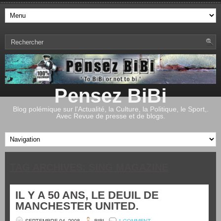
Pensez BiBi
Blog polémique sur l'Actualité, la Culture, la Politique, le Sport,.
Avec Revue de presse et de blogs.
TAG ARCHIVES:
SING MAGAZINE
IL Y A 50 ANS, LE DEUIL DE
MANCHESTER UNITED.
SEPTEMBRE 04, 2008
BIBI
1 COMMENT