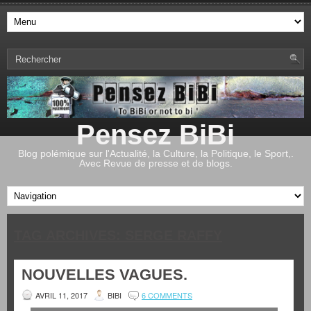
Pensez BiBi
Blog polémique sur l'Actualité, la Culture, la Politique, le Sport,.
Avec Revue de presse et de blogs.
TAG ARCHIVES:
SERGE RAFFY
NOUVELLES VAGUES.
AVRIL 11, 2017
BIBI
6 COMMENTS