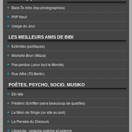
Back-To-Intro (top photographies)
P0P Neuf
Usage du Jour
LES MEILLEURS AMIS DE BIBI
Extimités (politiques)
Michelle Brun (Waza)
Pas perdus ( pour tout le Monde)
Rue Affre (TG Bertin)
POÈTES, PSYCHO, SOCIO, MUSIKO
Etc-Iste
Frédéric Schiffter (sans beaucoup de qualités)
La Main de Singe (un site au poil)
La Pensée du Discours
Librelulle : potache potiche et poterne