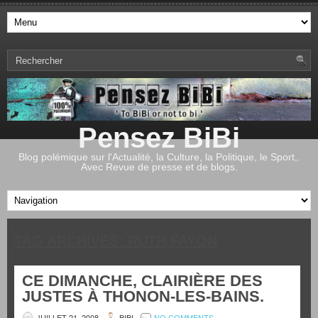
Pensez BiBi
Blog polémique sur l'Actualité, la Culture, la Politique, le Sport,.
Avec Revue de presse et de blogs.
TAG ARCHIVES:
RUTH FAYON
CE DIMANCHE, CLAIRIÈRE DES
JUSTES À THONON-LES-BAINS.
JUILLET 21, 2008
BIBI
NO COMMENTS