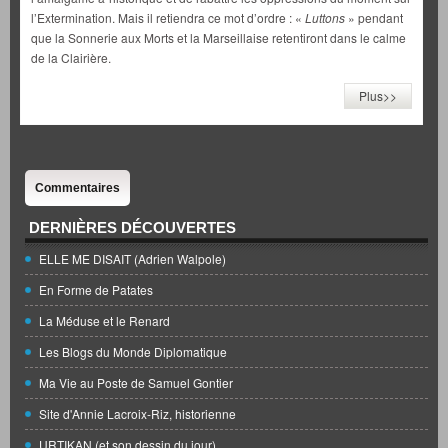
l’Extermination. Mais il retiendra ce mot d’ordre : «
Luttons
» pendant
que la Sonnerie aux Morts et la Marseillaise retentiront dans le calme
de la Clairière.
Plus>>
Commentaires
DERNIÈRES DÉCOUVERTES
ELLE ME DISAIT (Adrien Walpole)
En Forme de Patates
La Méduse et le Renard
Les Blogs du Monde Diplomatique
Ma Vie au Poste de Samuel Gontier
Site d'Annie Lacroix-Riz, historienne
URTIKAN (et son dessin du jour)