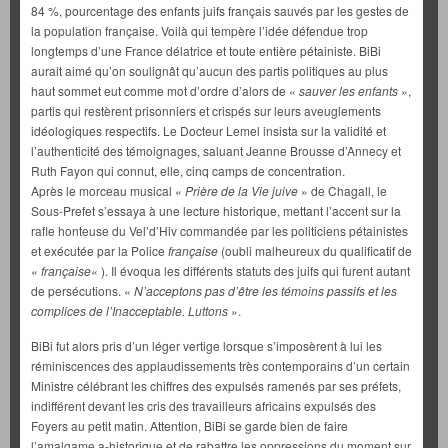
84 %, pourcentage des enfants juifs français sauvés par les gestes de
la population française. Voilà qui tempère l’idée défendue trop
longtemps d’une France délatrice et toute entière pétainiste. BiBi
aurait aimé qu’on soulignât qu’aucun des partis politiques au plus
haut sommet eut comme mot d’ordre d’alors de «
sauver les enfants
»,
partis qui restèrent prisonniers et crispés sur leurs aveuglements
idéologiques respectifs. Le Docteur Lemel insista sur la validité et
l’authenticité des témoignages, saluant Jeanne Brousse d’Annecy et
Ruth Fayon qui connut, elle, cinq camps de concentration.
Après le morceau musical «
Prière de la Vie juive
» de Chagall, le
Sous-Prefet s’essaya à une lecture historique, mettant l’accent sur la
rafle honteuse du Vel’d’Hiv commandée par les politiciens pétainistes
et exécutée par la Police
française
(oubli malheureux du qualificatif de
«
française
« ). Il évoqua les différents statuts des juifs qui furent autant
de persécutions. «
N’acceptons pas d’être les témoins passifs et les
complices de l’Inacceptable. Luttons
».
BiBi fut alors pris d’un léger vertige lorsque s’imposèrent à lui les
réminiscences des applaudissements très contemporains d’un certain
Ministre célébrant les chiffres des expulsés ramenés par ses préfets,
indifférent devant les cris des travailleurs africains expulsés des
Foyers au petit matin. Attention, BiBi se garde bien de faire
l’amalgame a-historique et de rabattre les oppressions du moment sur