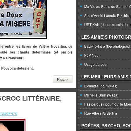
Ma Vie au Poste de Samuel G
Site d'Annie Lacroix-Riz, hist
URTIKAN (et son dessin du jo
LES AMI(E)S PHOTOG
alomé entre les livres de Valère Novarina, de
Back-To-Intro (top photograph
outé les chants déterminés (et parfois
P0P Neuf
x à Graincourt.
Usage du Jour
les Pouvoirs détestent.
LES MEILLEURS AMIS D
Plus>>
Extimités (politiques)
Michelle Brun (Waza)
SCROC LITTÉRAIRE,
Pas perdus ( pour tout le Mo
Rue Affre (TG Bertin)
 COMMENTS
POÈTES, PSYCHO, SOC