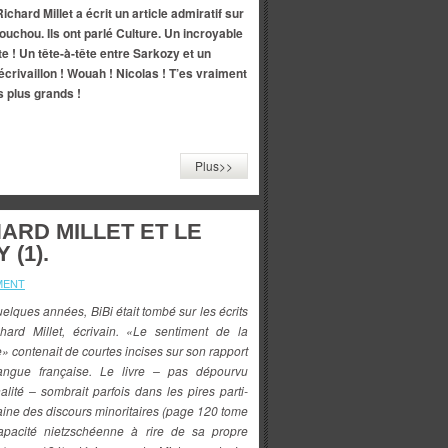
Richard Millet a écrit un article admiratif sur
ouchou. Ils ont parlé Culture. Un incroyable
te ! Un tête-à-tête entre Sarkozy et un
écrivaillon ! Wouah ! Nicolas ! T’es vraiment
s plus grands !
Plus>>
ARD MILLET ET LE
(1).
MENT
quelques années, BiBi était tombé sur les écrits
hard Millet, écrivain. «Le sentiment de la
 contenait de courtes incises sur son rapport
angue française. Le livre – pas dépourvu
nalité – sombrait parfois dans les pires parti-
haine des discours minoritaires (page 120 tome
capacité nietzschéenne à rire de sa propre