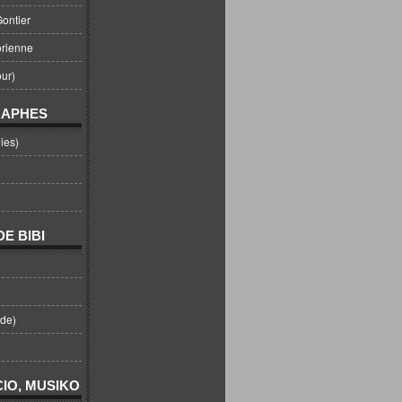
ontier
orienne
ur)
RAPHES
ies)
E BIBI
nde)
IO, MUSIKO