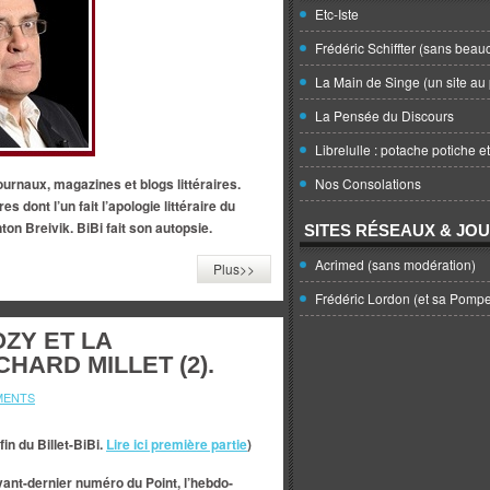
Etc-Iste
Frédéric Schiffter (sans beau
La Main de Singe (un site au 
La Pensée du Discours
Librelulle : potache potiche e
ournaux, magazines et blogs littéraires.
Nos Consolations
res dont l’un fait l’apologie littéraire du
on Breivik. BiBi fait son autopsie.
SITES RÉSEAUX & JO
Acrimed (sans modération)
Plus>>
Frédéric Lordon (et sa Pomp
ZY ET LA
HARD MILLET (2).
MENTS
 fin du Billet-BiBi.
Lire ici première partie
)
vant-dernier numéro du Point, l’hebdo-