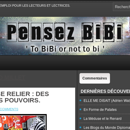
EMPLOI POUR LES LECTEURS ET LECTRICES.
e, la Politique, le Sport,. Avec Revue de presse et de blogs.
D MILLET
Commentaires
DERNIÈRES DÉCOUVE
SE RELIER : DES
S POUVOIRS.
ELLE ME DISAIT (Adrien Wal
 COMMENTS
En Forme de Patates
La Méduse et le Renard
Les Blogs du Monde Diploma