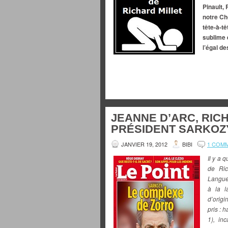
Pinault, 
notre Ch
tête-à-tê
sublime 
l’égal de
JEANNE D’ARC, RICH
PRÉSIDENT SARKOZY 
JANVIER 19, 2012
BIBI
1 COM
Il y a 
de Ric
Langue»
à la l
d’origi
pris : 
1), in