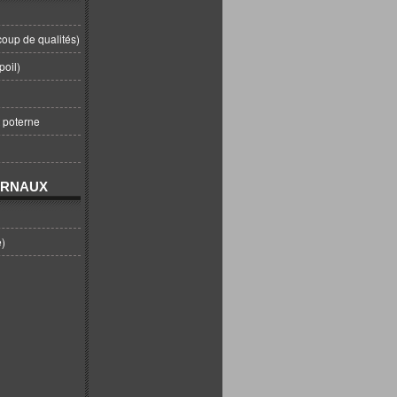
coup de qualités)
poil)
t poterne
URNAUX
e)