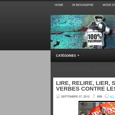
HOME
BI-BIOGRAPHIE
MODE D’
Pensez BiBi
»
CATÉGORIES
Blog polémique sur l'Actualité, la Cultur
TAG ARCHIVES:
RICHAR
LIRE, RELIRE, LIER, 
VERBES CONTRE LE
SEPTEMBRE 07, 2012
BIBI
NO