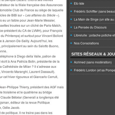
Etc-Iste
rateur de la filiale française des Assurances
utomobile Club de France au siège de laquelle
Frédéric Schiffter (sans beau
icles de BiBi sur «
Les affaires du Siècle
»).
La Main de Singe (un site au 
s eu un faible pour Jean-Marie Messier,
settes trouées sur un cliché de Paris-Match,
La Pensée du Discours
vice-président du CA de LVMH), pour François
Librelulle : potache potiche e
ns du Printemps) et surtout pour Vincent Bolloré
ève à Janson-De-Sailly. Aujourd’hui, les
Nos Consolations
s, principalement au sein du Salotto Buono,
ienne.
SITES RÉSEAUX & JO
téléphone à Diego della Valle, patron de
 écrit à Ana Patricia Botin, présidente de la
Acrimed (sans modération)
la Cathédrale de Milan ? Il s’adresse aux
Frédéric Lordon (et sa Pomp
 Vincento Maranghi, Laurent Dassault).
our cet hiver rigoureux et Giancarlo Cerruti,
a Jean-Philippe Thierry, président des AGF mais
e troisième et le quatrième au bridge
t Claude Bébéar (Generali a longtemps été
jsman, éditeur de la revue Politique
e, Odile Jacob.
de politique. Il ne traîne pas dans les