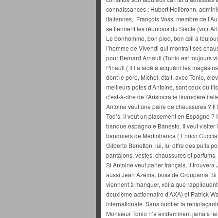
connaissances : Hubert Heilbronn, administ
italiennes, François Voss, membre de l’A
se tiennent les réunions du Siècle (voir Art
Le bonhomme, bon pied, bon œil a toujour
l’homme de Vivendi qui montrait ses chaus
pour Bernard Arnault (Tonio est toujours 
Pinault ( il l’a aidé à acquérir les magasi
dont le père, Michel, était, avec Tonio, él
meilleurs potes d’Antoine, sont ceux du fil
c’est-à-dire de l’Aristocratie financière ital
Antoine veut une paire de chaussures ? Il 
Tod’s. Il veut un placement en Espagne ? Il
banque espagnole Banesto. Il veut visiter 
banquiers de Mediobanca ( Enrico Cuccia,
Gilberto Benetton, lui, lui offre des pulls p
pantalons, vestes, chaussures et parfums.
Si Antoine veut parler français, il trouver
aussi Jean Azéma, boss de Groupama. Si l
viennent à manquer, voilà que rappliquen
deuxième actionnaire d’AXA) et Patrick Wa
internationale. Sans oublier la remplaçant
Monsieur Tonio n’a évidemment jamais fait 