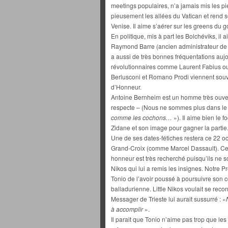
meetings populaires, n’a jamais mis les pie
pieusement les allées du Vatican et rend s
Venise. Il aime s’aérer sur les greens du g
En politique, mis à part les Bolchéviks, il
Raymond Barre (ancien administrateur de G
a aussi de très bonnes fréquentations aujo
révolutionnaires comme Laurent Fabius ou 
Berlusconi et Romano Prodi viennent souven
d’Honneur.
Antoine Bernheim est un homme très ouver
respecte – (Nous ne sommes plus dans le S
comme les cochons…
»). Il aime bien le 
Zidane et son image pour gagner la partie
Une de ses dates-fétiches restera ce 22 o
Grand-Croix (comme Marcel Dassault). Cett
honneur est très recherché puisqu’ils ne s
Nikos qui lui a remis les insignes. Notre P
Tonio de l’avoir poussé à poursuivre son c
balladurienne. Little Nikos voulait se reco
Messager de Trieste lui aurait sussurré : «
à accomplir
».
Il parait que Tonio n’aime pas trop que les