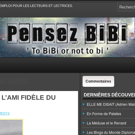
EMPLOI POUR LES LECTEURS ET LECTRICES.
e, la Politique, le Sport,. Avec Revue de presse et de blogs.
D BARRE
Commentaires
DERNIÈRES DÉCOUVE
L’AMI FIDÈLE DU
ELLE ME DISAIT (Adrien Wal
MENTS
En Forme de Patates
La Méduse et le Renard
Les Blogs du Monde Diploma