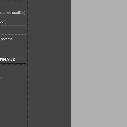
coup de qualités)
poil)
t poterne
URNAUX
e)