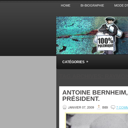
HOME
BI-BIOGRAPHIE
MODE D’
Pensez BiBi
»
CATÉGORIES
Blog polémique sur l'Actualité, la Cultur
TAG ARCHIVES:
RAYMON
ANTOINE BERNHEIM, 
PRÉSIDENT.
JANVIER 07, 2009
BIBI
7 COM