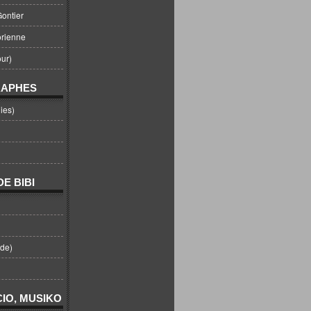
ontier
orienne
ur)
RAPHES
ies)
E BIBI
nde)
IO, MUSIKO