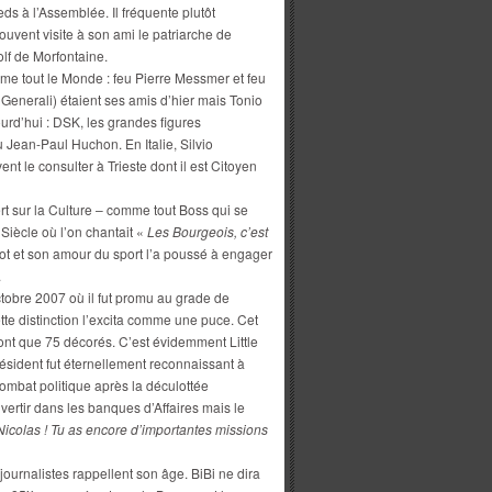
ds à l’Assemblée. Il fréquente plutôt
ouvent visite à son ami le patriarche de
olf de Morfontaine.
 aime tout le Monde : feu Pierre Messmer et feu
enerali) étaient ses amis d’hier mais Tonio
urd’hui : DSK, les grandes figures
Jean-Paul Huchon. En Italie, Silvio
t le consulter à Trieste dont il est Citoyen
t sur la Culture – comme tout Boss qui se
iècle où l’on chantait «
Les Bourgeois, c’est
foot et son amour du sport l’a poussé à engager
.
ctobre 2007 où il fut promu au grade de
e distinction l’excita comme une puce. Cet
ont que 75 décorés. C’est évidemment Little
résident fut éternellement reconnaissant à
ombat politique après la déculottée
nvertir dans les banques d’Affaires mais le
Nicolas ! Tu as
encore d’importantes missions
 journalistes rappellent son âge. BiBi ne dira