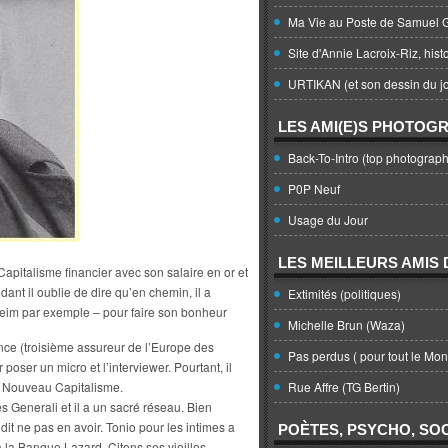
Ma Vie au Poste de Samuel G
Site d'Annie Lacroix-Riz, hist
URTIKAN (et son dessin du jo
LES AMI(E)S PHOTOG
Back-To-Intro (top photograph
P0P Neuf
Usage du Jour
LES MEILLEURS AMIS D
e Capitalisme financier avec son salaire en or et
t il oublie de dire qu’en chemin, il a
Extimités (politiques)
nheim par exemple – pour faire son bonheur
Michelle Brun (Waza)
nce (troisième assureur de l’Europe des
Pas perdus ( pour tout le Mo
 poser un micro et l’interviewer. Pourtant, il
du Nouveau Capitalisme.
Rue Affre (TG Bertin)
s Generali et il a un sacré réseau. Bien
t ne pas en avoir. Tonio pour les intimes a
POÈTES, PSYCHO, SOC
 la Banque Lazard. Citons ses vieilles