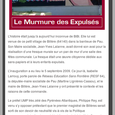
L’histoire était jusqu’à aujourd’hui inconnue de BiBi. Elle lui est
venue de ce petit village de Billère (64140) dans la banlieue de Pau.
Son Maire socialiste, Jean-Yves Lalanne, avait donné son aval pour la
réalisation d’une fresque murale sur un pan de mur d’une salle des
fêtes communale. La fresque était une œuvre citoyenne dédiée aux
sans-papiers et à leurs enfants expulsés.
L’inauguration a eu lieu le 5 septembre 2009. Ce jour-là, Isabelle
Larrouy, porte parole de
Réseau Education Sans Frontière
(RESF 64),
la députée-maire socialiste de Pau (Martine Lignières-Cassou), et le
maire de Billère, Jean-Yves Lalanne y ont présenté le contexte et les
raisons de cette commande.
Le préfet UMP très zélé des Pyrénées-Atlantiques, Philippe Rey, est
venu s’y opposer prétextant que le premier magistrat de Billères serait
sorti de son devoir de neutralité vis-à-vis de la Politique