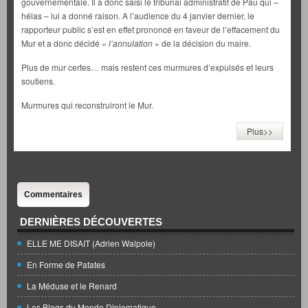
gouvernementale. Il a donc saisi le tribunal administratif de Pau qui –
hélas – lui a donné raison. A l’audience du 4 janvier dernier, le
rapporteur public s’est en effet prononcé en faveur de l’effacement du
Mur et a donc décidé «
l’annulation
» de la décision du maire.
Plus de mur certes… mais restent ces murmures d’expulsés et leurs
soutiens.
Murmures qui reconstruiront le Mur.
Plus>>
Commentaires
DERNIÈRES DÉCOUVERTES
ELLE ME DISAIT (Adrien Walpole)
En Forme de Patates
La Méduse et le Renard
Les Blogs du Monde Diplomatique