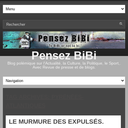
Pensez BiBi
Blog polémique sur l'Actualité, la Culture, la Politique, le Sport,.
Avec Revue de presse et de blogs.
TAG ARCHIVES:
PYRÉNÉES-
ATLANTIQUES
LE MURMURE DES EXPULSÉS.