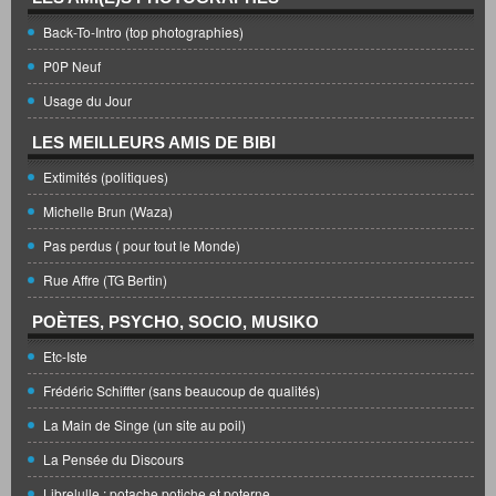
Back-To-Intro (top photographies)
P0P Neuf
Usage du Jour
LES MEILLEURS AMIS DE BIBI
Extimités (politiques)
Michelle Brun (Waza)
Pas perdus ( pour tout le Monde)
Rue Affre (TG Bertin)
POÈTES, PSYCHO, SOCIO, MUSIKO
Etc-Iste
Frédéric Schiffter (sans beaucoup de qualités)
La Main de Singe (un site au poil)
La Pensée du Discours
Librelulle : potache potiche et poterne