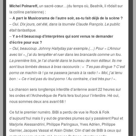
Michel Polnareff,
un sacré-cœur…(du temps où, Beatnik, il rôdait sur
la colline parisienne) :
–
A part le Musicorama de l’autre soir, as-tu fait déjà de la scène ?
–
Oui. Dix jours, cet été, dans la tournée Claude François. Le public
était fantastique.
–
Y a-t-il beaucoup d’interprètes qui sont venus te demander
d’écrire pour eux ?
–
Oui, beaucoup. Johnny Hallyday par exemple.(…) Pour « L’Amour
avec toi », j’ai du tempêter et ruer dans les brancards comme un fou.
La première fois, je l’ai chanté dans le bureau de mon éditeur. Ils me
sont tous tombés dessus à bras raccourcis : « T’es pas dingue ? C’est
porno ce machin-là ! ça ne passera jamais à la radio ! » Moi, j’ai tenu
bon : » Ce n’est pas du tout porno ! Au contraire, c’est très pur !
».
La chanson sera longtemps interdite d’antenne avant 22 heures sur
les ondes et l’Archevêque de Paris fera tout pour l’interdire. Hé oui,
nous sommes deux ans avant 68 !
Ce fut le premier numéro. BiBi a perdu de vue le Rock & Folk
d’aujourd’hui mais il y eut de grandes plumes qui y passèrent Paul et
Marjorie Alessandrini, Philippe Paringaux, Yves Adrien, Philippe
Garnier, Jacques Vassal et Alain Dister. Clin d’œil de BiBi à ceux qui