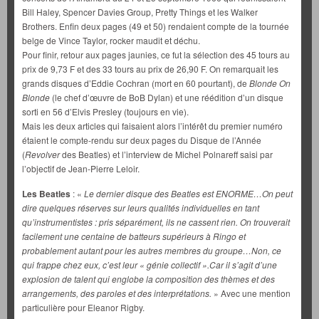
Bill Haley, Spencer Davies Group, Pretty Things et les Walker
Brothers. Enfin deux pages (49 et 50) rendaient compte de la tournée
belge de Vince Taylor, rocker maudit et déchu.
Pour finir, retour aux pages jaunies, ce fut la sélection des 45 tours au
prix de 9,73 F et des 33 tours au prix de 26,90 F. On remarquait les
grands disques d’Eddie Cochran (mort en 60 pourtant), de
Blonde On
Blonde
(le chef d’œuvre de BoB Dylan) et une réédition d’un disque
sorti en 56 d’Elvis Presley (toujours en vie).
Mais les deux articles qui faisaient alors l’intérêt du premier numéro
étaient le compte-rendu sur deux pages du Disque de l’Année
(
Revolver
des Beatles) et l’interview de Michel Polnareff saisi par
l’objectif de Jean-Pierre Leloir.
Les Beatles
: «
Le dernier disque des Beatles est ENORME…On peut
dire quelques réserves sur leurs qualités individuelles en tant
qu’instrumentistes : pris séparément, ils ne cassent rien. On trouverait
facilement une centaine de batteurs supérieurs à Ringo et
probablement autant pour les autres membres du groupe…Non, ce
qui frappe chez eux, c’est leur « génie collectif ».Car il s’agit d’une
explosion de talent qui englobe la composition des thèmes et des
arrangements, des paroles et des interprétations.
» Avec une mention
particulière pour Eleanor Rigby.