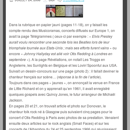
Dans la rubrique en papier jauni (pages 11-18), on y faisait les
compte-rendu des Musicoramas, concerts diffusés sur Europe 1, on
avait la page Télégrammes ( ceux-ci par exemple : «
Elvis Presley
aurait voulu rencontrer une seconde fois les Beatles lors de leur
triomphale tournée aux Etats-Unis ; mais ses efforts furent vains
» ou
encore «
Johnny Hallyday est allé voir Otis Redding à Londres en
septembre
»). A la page Révélations, on notait Les Troggs en
Angleterre, les Sunlights en Belgique et les Lovin’Spoonful aux USA.
Suivait un dessin-concours sur une page (photo 2) : il fallait deviner le
chanteur français sur scène… (
réponse à la fin de l’article
).
Toujours dans ces pages « jaunes », on annonçait la venue en France
de Little Richard et on y apprenait qu’en 1961, il avait enregistré
quelques gospels avec Quincy Jones, le futur arrangeur de Michaël
Jackson.
En pages 20 et 21, on trouvait article et photo sur Donovan, le
chanteur folk rock né à Glasgow puis suivaient cinq pages pour le
concert d’Otis Redding à Paris avec photos de sa prestation. Venaient
ensuite deux articles sur le rock anglais (Small Faces) et sur les
concerts de l’Alhambra du 24 et 25 septembre 1966 qui réunissaient