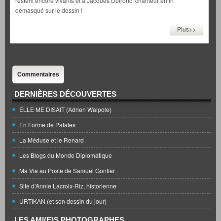
restent encore vivants et à Jacques Dutronc, chanteur enfin
démasqué sur le dessin !
Plus>>
Commentaires
DERNIÈRES DÉCOUVERTES
ELLE ME DISAIT (Adrien Walpole)
En Forme de Patates
La Méduse et le Renard
Les Blogs du Monde Diplomatique
Ma Vie au Poste de Samuel Gontier
Site d'Annie Lacroix-Riz, historienne
URTIKAN (et son dessin du jour)
LES AMI(E)S PHOTOGRAPHES