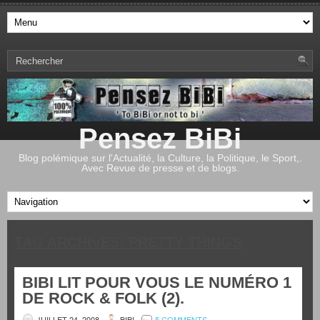
Pensez BiBi
Blog polémique sur l'Actualité, la Culture, la Politique, le Sport,.
Avec Revue de presse et de blogs.
TAG ARCHIVES:
PRETTY THINGS
BIBI LIT POUR VOUS LE NUMÉRO 1
DE ROCK & FOLK (2).
JUILLET 24, 2008
BIBI
5 COMMENTS