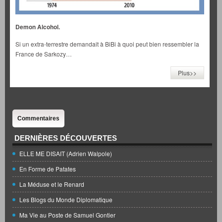
Demon Alcohol.
Si un extra-terrestre demandait à BiBi à quoi peut bien ressembler la
France de Sarkozy…
Plus>>
Commentaires
DERNIÈRES DÉCOUVERTES
ELLE ME DISAIT (Adrien Walpole)
En Forme de Patates
La Méduse et le Renard
Les Blogs du Monde Diplomatique
Ma Vie au Poste de Samuel Gontier