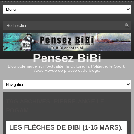
Pensez BiBi
Blog polémique sur l'Actualité, la Culture, la Politique, le Sport,.
Avec Revue de presse et de blogs.
TAG ARCHIVES:
PIERRE-ANGE LE
POGAM
LES FLÈCHES DE BIBI (1-15 MARS).