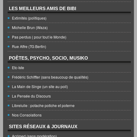
LES MEILLEURS AMIS DE BIBI
Extimités (politiques)
Michelle Brun (Waza)
Pas perdus ( pour tout le Monde)
Rue Affre (TG Bertin)
POÈTES, PSYCHO, SOCIO, MUSIKO
Etc-Iste
Frédéric Schiffter (sans beaucoup de qualités)
La Main de Singe (un site au poil)
La Pensée du Discours
Librelulle : potache potiche et poterne
Nos Consolations
SITES RÉSEAUX & JOURNAUX
Acrimed (sans modération)