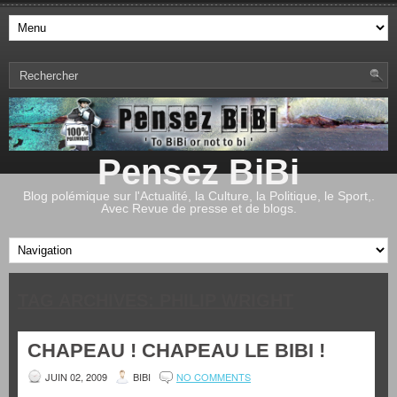
Pensez BiBi
Blog polémique sur l'Actualité, la Culture, la Politique, le Sport,.
Avec Revue de presse et de blogs.
TAG ARCHIVES:
PHILIP WRIGHT
CHAPEAU ! CHAPEAU LE BIBI !
JUIN 02, 2009
BIBI
NO COMMENTS