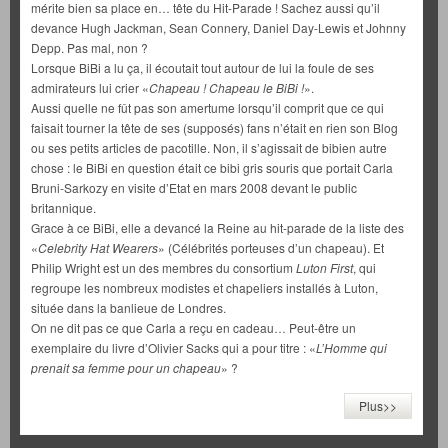
mérite bien sa place en… tête du Hit-Parade ! Sachez aussi qu’il
devance Hugh Jackman, Sean Connery, Daniel Day-Lewis et Johnny
Depp. Pas mal, non ?
Lorsque BiBi a lu ça, il écoutait tout autour de lui la foule de ses
admirateurs lui crier «
Chapeau ! Chapeau le BiBi !
».
Aussi quelle ne fût pas son amertume lorsqu’il comprit que ce qui
faisait tourner la tête de ses (supposés) fans n’était en rien son Blog
ou ses petits articles de pacotille. Non, il s’agissait de bibien autre
chose : le BiBi en question était ce bibi gris souris que portait Carla
Bruni-Sarkozy en visite d’Etat en mars 2008 devant le public
britannique.
Grace à ce BiBi, elle a devancé la Reine au hit-parade de la liste des
«
Celebrity Hat Wearers
» (Célébrités porteuses d’un chapeau). Et
Philip Wright est un des membres du consortium
Luton First
, qui
regroupe les nombreux modistes et chapeliers installés à Luton,
située dans la banlieue de Londres.
On ne dit pas ce que Carla a reçu en cadeau… Peut-être un
exemplaire du livre d’Olivier Sacks qui a pour titre : «
L’Homme qui
prenait sa femme pour un chapeau
» ?
Plus>>