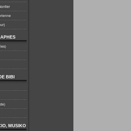
ontier
orienne
ur)
RAPHES
ies)
E BIBI
nde)
IO, MUSIKO