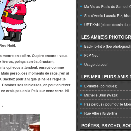
Ma Vie au Poste de Samuel G
Site d'Annie Lacroix-Riz, hist
URTIKAN (et son dessin du jo
LES AMI(E)S PHOTOG
ère Noël,
Back-To-Intro (top photograph
P0P Neuf
s mettre en colère. Ou pire encore : vous
 lèvres, poings serrés, éructant,
Usage du Jour
ants qui vous attendent, enragé comme
. Mais perso, ces moments de rage, j’en ai
LES MEILLEURS AMIS D
 Sachez pourtant que je ne les regrette
. Dominer ses faiblesses, on peut en rêver
Extimités (politiques)
ne crois pas en la Paix sur cette terre. Ni
Michelle Brun (Waza)
Pas perdus ( pour tout le Mo
*
Rue Affre (TG Bertin)
POÈTES, PSYCHO, SOC