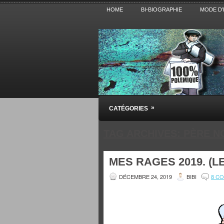
HOME
BI-BIOGRAPHIE
MODE D’
Pensez BiBi
»
CATÉGORIES
Blog polémique sur l'Actualité, la Cultur
TAG ARCHIVES:
PÈRE N
MES RAGES 2019. (L
DÉCEMBRE 24, 2019
BIBI
8 C