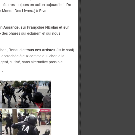
ittéraires toujours en action aujourd’hui. De
e Monde Des Livres») à Pivot
an Assange, sur Françoise Nicolas et sur
des phares qui éclairent et qui nous
uchon, Renaud et
tous ces artistes
(ils le sont)
que accrochée à eux comme du lichen à la
ent, cultivé, sans alternative possible.
*