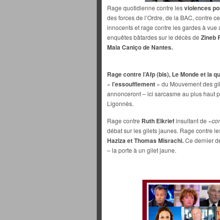
Rage quotidienne contre les
violences po
des forces de l’Ordre, de la BAC, contre c
innocents et rage contre les gardes à vue
enquêtes bâtardes sur le décès de
Zineb 
Maia Caniço
de Nantes.
Rage contre l’Afp (bis), Le Monde et la q
«
l’essoufflement
» du Mouvement des gi
annonceront – ici sarcasme au plus haut p
Ligonnès.
Rage contre
Ruth Elkrief
insultant de «
co
débat sur les gilets jaunes. Rage contre 
Haziza et Thomas Misrachi.
Ce dernier d
– la porte à un gilet jaune.