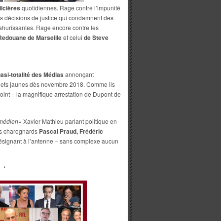
licières
quotidiennes. Rage contre l’impunité
es décisions de justice qui condamnent des
 ahurissantes. Rage encore contre les
Redouane de Marseille
et celui
de Steve
uasi-totalité des Médias
annonçant
lets jaunes dès novembre 2018. Comme ils
oint – la magnifique arrestation de Dupont de
médien
» Xavier Mathieu parlant politique en
les charognards
Pascal Praud, Frédéric
ésignant à l’antenne – sans complexe aucun
*