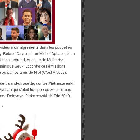
sondeurs omniprésents
dans les poubelles
, Roland Cayrol, Jean-Michel Aphatie, Jean
Thomas Legrand, Apolline de Malherbe,
minique Seux. Et contre ces émissions
) ou par les amis de Niel (C’est A Vous).
e truand-girouette, contre Pietraszewski
’Auchan qui s’était trompée de 80 centimes
ner, Delevoye, Pietrazewski :
le Trio 2019.
*