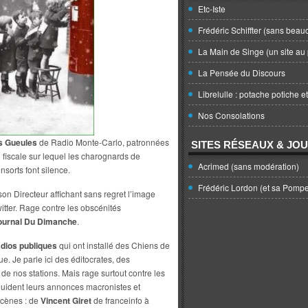
Etc-Iste
Frédéric Schiffter (sans beau
La Main de Singe (un site au 
La Pensée du Discours
Librelulle : potache potiche e
Nos Consolations
s Gueules
de Radio Monte-Carlo, patronnées
SITES RÉSEAUX & JO
n fiscale sur lequel les charognards de
Acrimed (sans modération)
nsorts font silence.
Frédéric Lordon (et sa Pomp
son Directeur affichant sans regret l’image
tter. Rage contre les obscénités
ournal Du Dimanche
.
dios publiques
qui ont installé des Chiens de
ue. Je parle ici des éditocrates, des
de nos stations. Mais rage surtout contre les
éguident leurs annonces macronistes et
scènes : de
Vincent Giret
de franceinfo à