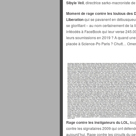
Sibyle Veil
, directrice sarko-macroniste d
Moment de rage contre les loulous des
Liberation
qui se pavanent en débusqueurs
se glorifiant – au nom certainement de la li
inféodés à FaceBook qui leur verse 245.0
leurs soumissions en 2019 ? A quand une
placée à Science-Po Paris ? Chutt… Omer
Rage contre les instigateurs du LOL,
touj
contre les signataires 2009 qui ont défend
aujourd’hui. Rage contre les circuits du pe