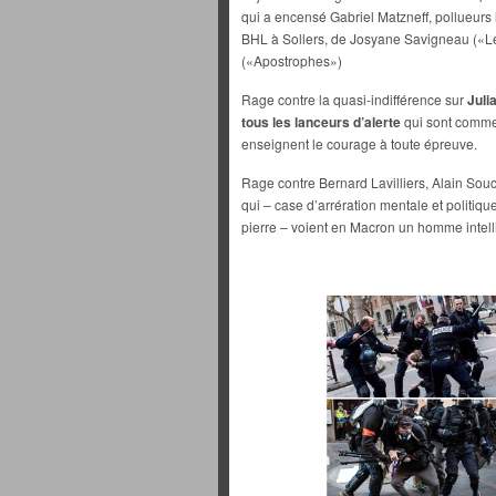
qui a encensé Gabriel Matzneff, pollueurs l
BHL à Sollers, de Josyane Savigneau («L
(«Apostrophes»)
Rage contre la quasi-indifférence sur
Juli
tous les lanceurs d’alerte
qui sont comme 
enseignent le courage à toute épreuve.
Rage contre Bernard Lavilliers, Alain So
qui – case d’arrération mentale et politi
pierre – voient en Macron un homme intellig