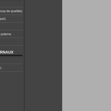
coup de qualités)
poil)
t poterne
URNAUX
e)