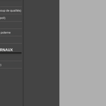
coup de qualités)
poil)
t poterne
URNAUX
e)