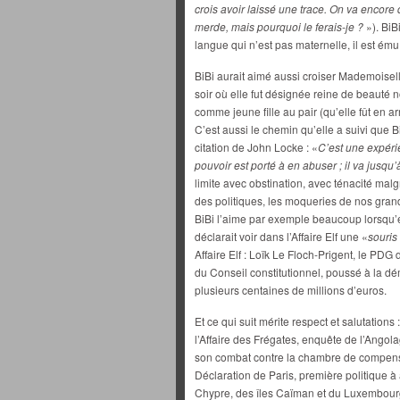
crois avoir laissé une trace. On va encore
merde, mais pourquoi le ferais-je ?
»). BiB
langue qui n’est pas maternelle, il est ému
BiBi aurait aimé aussi croiser Mademoisell
soir où elle fut désignée reine de beauté no
comme jeune fille au pair (qu’elle fût en ar
C’est aussi le chemin qu’elle a suivi que B
citation de John Locke : «
C’est une expéri
pouvoir est porté à en abuser ; il va jusqu’à
limite avec obstination, avec ténacité mal
des politiques, les moqueries de nos gran
BiBi l’aime par exemple beaucoup lorsqu’el
déclarait voir dans l’Affaire Elf une «
souris
Affaire Elf : Loïk Le Floch-Prigent, le PDG
du Conseil constitutionnel, poussé à la dém
plusieurs centaines de millions d’euros.
Et ce qui suit mérite respect et salutation
l’Affaire des Frégates, enquête de l’Angol
son combat contre la chambre de compensat
Déclaration de Paris, première politique à
Chypre, des îles Caïman et du Luxembourg 