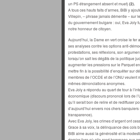
un PS étrangement absent et muet)
(2).
A tous ces hauts faits d’armes, BiBi y ajout
Villepin, – phrase jamais démentie – sur l
du gouvernement bulgare : oui, Eva Joly fut
notre honneur de citoyen.
Aujourd’hui, la Dame en vert croise le fer 
ses analyses contre les options anti-démo
protestations, ses réflexions, son argume
lorsqu’on sait les dégâts de la politique jud
augmenter les pressions sur le Parquet en 
mettre fin à la possibilité d’enquêter sur
membres de l’OCDE et de l’ONU veulent me
mêmes dénonciations anonymes.
Eva Joly a répondu au quart de tour à l’int
économique (discours prononcé lors de l’
qu’il serait bon de relire et de rediffuser 
d’aujourd’hui envers nos chers banquiers
transparence).
Avec Eva Joly, les crimes d’argent ont ces
Grace à sa voix, la délinquance des cols bl
BiBi aime aussi la générosité et la modestie
dernier livre où elle rend hommage aux an