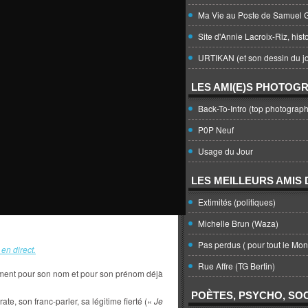
Ma Vie au Poste de Samuel G
Site d'Annie Lacroix-Riz, hist
URTIKAN (et son dessin du jo
LES AMI(E)S PHOTOG
Back-To-Intro (top photograph
P0P Neuf
Usage du Jour
LES MEILLEURS AMIS D
Extimités (politiques)
Michelle Brun (Waza)
Pas perdus ( pour tout le Mo
 en direct.
Rue Affre (TG Bertin)
ment pour son nom et pour son prénom déjà
POÈTES, PSYCHO, SOC
ate, son franc-parler, sa légitime fierté («
Je