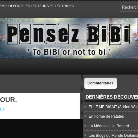
EMPLOI POUR LES LECTEURS ET LECTRICES.
e, la Politique, le Sport,. Avec Revue de presse et de blogs.
N
Commentaires
DERNIÈRES DÉCOUVE
MOUR.
ELLE ME DISAIT (Adrien Wal
NTS
En Forme de Patates
La Méduse et le Renard
Les Blogs du Monde Diploma