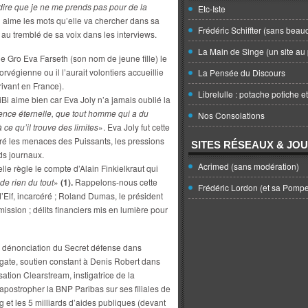
 dire que je ne me prends pas pour de la
Etc-Iste
i aime les mots qu’elle va chercher dans sa
Frédéric Schiffter (sans beau
 au tremblé de sa voix dans les interviews.
La Main de Singe (un site au 
e Gro Eva Farseth (son nom de jeune fille) le
rvégienne ou il l’aurait volontiers accueillie
La Pensée du Discours
rivant en France).
Librelulle : potache potiche e
iBi aime bien car Eva Joly n’a jamais oublié la
ence éternelle, que tout homme qui a du
Nos Consolations
 ce qu’il trouve des limites
». Eva Joly fut cette
gré les menaces des Puissants, les pressions
SITES RÉSEAUX & JO
ds journaux.
Acrimed (sans modération)
le règle le compte d’Alain Finkielkraut qui
 de rien du tout
»
(1).
Rappelons-nous cette
Frédéric Lordon (et sa Pomp
 d’Elf, incarcéré ; Roland Dumas, le président
ission ; délits financiers mis en lumière pour
s : dénonciation du Secret défense dans
agate, soutien constant à Denis Robert dans
ion Clearstream, instigatrice de la
 apostropher la BNP Paribas sur ses filiales de
et les 5 milliards d’aides publiques (devant