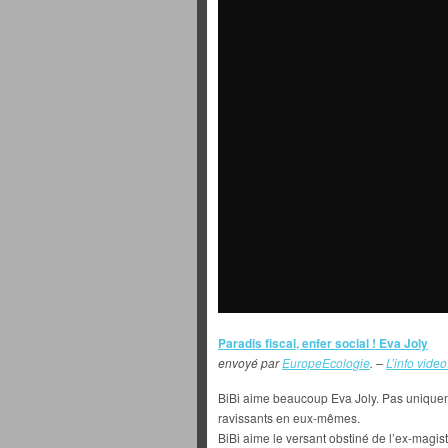
Paradis fiscal, enfer social ! Eva Joly
envoyé par
EuropeEcologie
. –
L’info video
BiBi aime beaucoup Eva Joly. Pas unique
ravissants en eux-mêmes.
BiBi aime le versant obstiné de l’ex-magistr