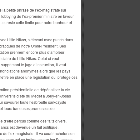
e la petite phrase de l’ex-magistrate sur
e lobbying de l’ex-premier ministre en faveur
 et reste cette limite pour notre bonheur et
avec Little Nikos, s’élevant avec punch dans
cratiques de notre Omni-Président. Ses
ntation prennent encore plus d’ampleur
iciaire de Little Nikos. Celui-ci veut
supprimant le juge d’instruction, il veut
 dénonciations anonymes alors que les pays
ttre en place une législation qui protège ces
ention présidentielle de dépénaliser la vie
Université d’été du Medef à Jouy-en-Josas
pour savourer toute l’esbrouffe sarkozyste
 et leurs fumeuses promesses de
sé d’être perçus comme des faits divers.
ancs est devenue un fait politique.
 de l’ex-magistrate : il va courir acheter son
onymes qui se battent contre les Puissants