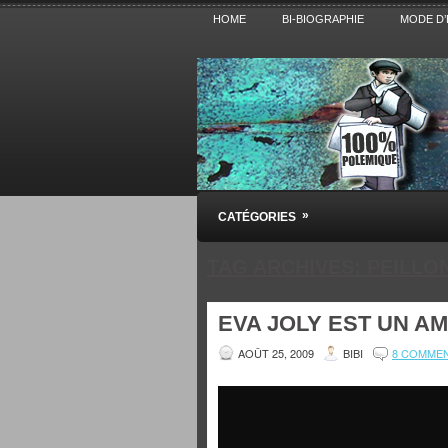
HOME
BI-BIOGRAPHIE
MODE D’
Pensez BiBi
»
CATÉGORIES
Blog polémique sur l'Actualité, la Cultur
TAG ARCHIVES:
PEILLO
EVA JOLY EST UN A
AOÛT 25, 2009
BIBI
8 COMME