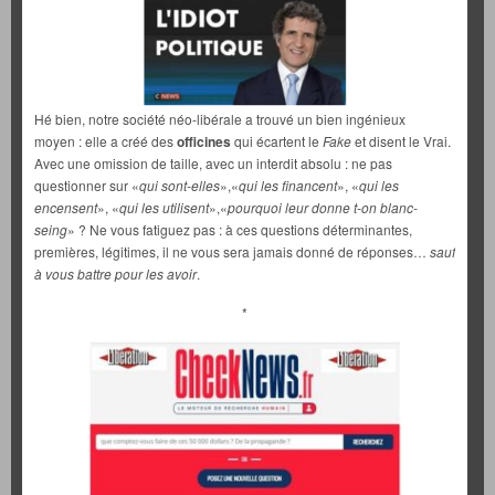
Hé bien, notre société néo-libérale a trouvé un bien ingénieux
moyen : elle a créé des
officines
qui écartent le
Fake
et disent le Vrai.
Avec une omission de taille, avec un interdit absolu : ne pas
questionner sur «
qui sont-elles
»,«
qui les financent
», «
qui les
encensent
», «
qui les utilisent
»,«
pourquoi leur donne t-on blanc-
seing
» ? Ne vous fatiguez pas : à ces questions déterminantes,
premières, légitimes, il ne vous sera jamais donné de réponses…
sauf
à vous battre pour les avoir
.
*