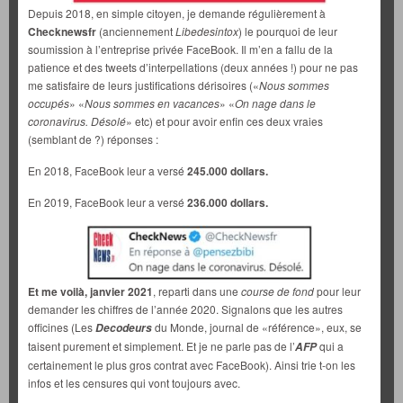
Depuis 2018, en simple citoyen, je demande régulièrement à
Checknewsfr
(anciennement
Libedesintox
) le pourquoi de leur
soumission à l’entreprise privée FaceBook. Il m’en a fallu de la
patience et des tweets d’interpellations (deux années !) pour ne pas
me satisfaire de leurs justifications dérisoires («
Nous sommes
occupés
» «
Nous sommes en vacances
» «
On nage dans le
coronavirus. Désolé
» etc) et pour avoir enfin ces deux vraies
(semblant de ?) réponses :
En 2018, FaceBook leur a versé
245.000 dollars.
En 2019, FaceBook leur a versé
236.000 dollars.
Et me voilà, janvier 2021
, reparti dans une
course de fond
pour leur
demander les chiffres de l’année 2020. Signalons que les autres
officines (Les
du Monde, journal de «référence», eux, se
Decodeurs
taisent purement et simplement. Et je ne parle pas de l’
qui a
AFP
certainement le plus gros contrat avec FaceBook). Ainsi trie t-on les
infos et les censures qui vont toujours avec.