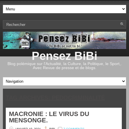
Pensez BiBi
Blog polémique sur l'Actualité, la Culture, la Politique, le Sport,.
Avec Revue de presse et de blogs.
TAG ARCHIVES:
PEDOCRIMINALITÉ
MACRONIE : LE VIRUS DU
MENSONGE.
JANVIER 19, 2021
BIBI
7 COMMENTS