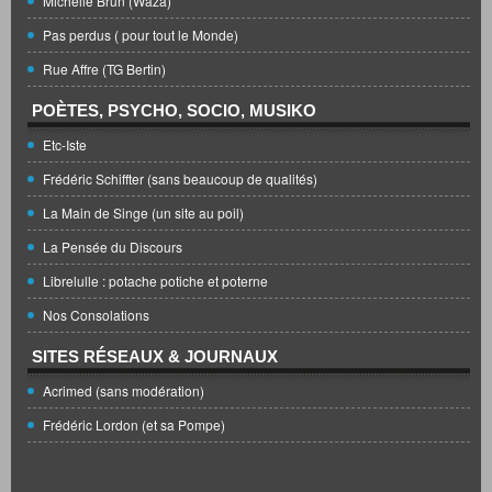
Michelle Brun (Waza)
Pas perdus ( pour tout le Monde)
Rue Affre (TG Bertin)
POÈTES, PSYCHO, SOCIO, MUSIKO
Etc-Iste
Frédéric Schiffter (sans beaucoup de qualités)
La Main de Singe (un site au poil)
La Pensée du Discours
Librelulle : potache potiche et poterne
Nos Consolations
SITES RÉSEAUX & JOURNAUX
Acrimed (sans modération)
Frédéric Lordon (et sa Pompe)