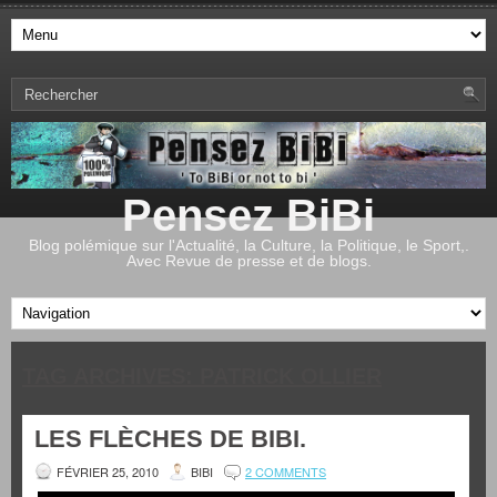
Pensez BiBi
Blog polémique sur l'Actualité, la Culture, la Politique, le Sport,.
Avec Revue de presse et de blogs.
TAG ARCHIVES:
PATRICK OLLIER
LES FLÈCHES DE BIBI.
FÉVRIER 25, 2010
BIBI
2 COMMENTS