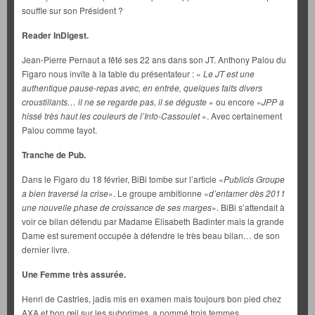
souffle sur son Président ?
Reader InDigest.
Jean-Pierre Pernaut a fêté ses 22 ans dans son JT. Anthony Palou du
Figaro nous invite à la table du présentateur : «
Le JT est une
authentique pause-repas avec, en entrée, quelques faits divers
croustillants… il ne se regarde pas, il se déguste
» ou encore «
JPP a
hissé très haut les
couleurs de l’Info-Cassoulet
». Avec certainement
Palou comme fayot.
Tranche de Pub.
Dans le Figaro du 18 février, BiBi tombe sur l’article «
Publicis Groupe
a bien traversé la crise
». Le groupe ambitionne «
d’entamer dès 2011
une nouvelle phase de croissance de ses marges
». BiBi s’attendait à
voir ce bilan défendu par Madame Elisabeth Badinter mais la grande
Dame est surement occupée à défendre le très beau bilan… de son
dernier livre.
Une Femme très assurée.
Henri de Castries, jadis mis en examen mais toujours bon pied chez
AXA et bon œil sur les subprimes, a nommé trois femmes,