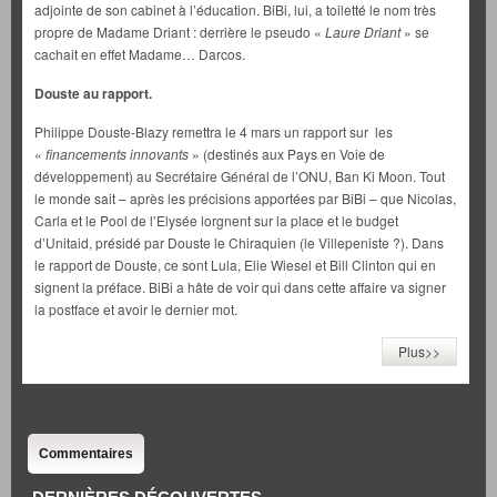
adjointe de son cabinet à l’éducation. BiBi, lui, a toiletté le nom très
propre de Madame Driant : derrière le pseudo «
Laure Driant
» se
cachait en effet Madame… Darcos.
Douste au rapport.
Philippe Douste-Blazy remettra le 4 mars un rapport sur les
«
financements innovants
» (destinés aux Pays en Voie de
développement) au Secrétaire Général de l’ONU, Ban Ki Moon. Tout
le monde sait – après les précisions apportées par BiBi – que Nicolas,
Carla et le Pool de l’Elysée lorgnent sur la place et le budget
d’Unitaid, présidé par Douste le Chiraquien (le Villepeniste ?). Dans
le rapport de Douste, ce sont Lula, Elie Wiesel et Bill Clinton qui en
signent la préface. BiBi a hâte de voir qui dans cette affaire va signer
la postface et avoir le dernier mot.
Plus>>
Commentaires