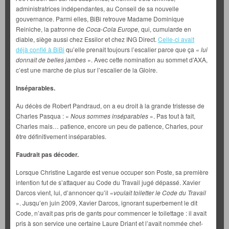
administratrices indépendantes, au Conseil de sa nouvelle
gouvernance. Parmi elles, BiBi retrouve Madame Dominique
Reiniche, la patronne de
Coca-Cola Europe,
qui, cumularde en
diable, siège aussi chez Essilor et chez ING Direct.
Celle-ci avait
déjà confié à BiBi
qu’elle prenait toujours l’escalier parce que ça
« lui
donnait de belles jambes
». Avec cette nomination au sommet d’AXA,
c’est une marche de plus sur l’escalier de la Gloire.
Inséparables.
Au décès de Robert Pandraud, on a eu droit à la grande tristesse de
Charles Pasqua : «
Nous sommes inséparables
». Pas tout à fait,
Charles mais… patience, encore un peu de patience, Charles, pour
être définitivement inséparables.
Faudrait pas décoder.
Lorsque Christine Lagarde est venue occuper son Poste, sa première
intention fut de s’attaquer au Code du Travail jugé dépassé. Xavier
Darcos vient, lui, d’annoncer qu’il «
voulait toiletter le Code du Travail
». Jusqu’en juin 2009, Xavier Darcos, ignorant superbement le dit
Code, n’avait pas pris de gants pour commencer le toilettage : il avait
pris à son service une certaine Laure Driant et l’avait nommée chef-