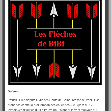
Du Vent.
Patrick Ollier, député UMP des Hauts-de-Seine, brasse du vent : il se
prononce contre la prolifération des éoliennes (
Le Figaro
du 17
février).C’est tout ce qu’il a trouvé pour stopper le vent mauvais qui