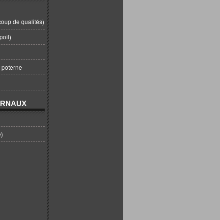
coup de qualités)
poil)
t poterne
URNAUX
e)