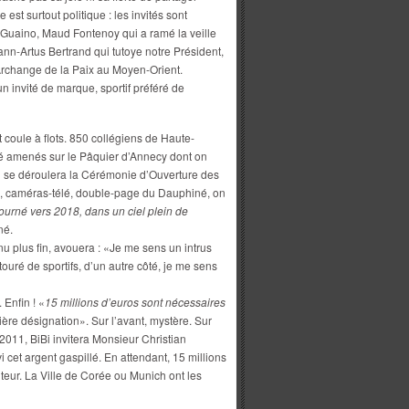
 est surtout politique : les invités sont
 Guaino, Maud Fontenoy qui a ramé la veille
ann-Artus Bertrand qui tutoye notre Président,
’Archange de la Paix au Moyen-Orient.
 invité de marque, sportif préféré de
nt coule à flots. 850 collégiens de Haute-
té amenés sur le Pâquier d’Annecy dont on
 où se déroulera la Cérémonie d’Ouverture des
ws, caméras-télé, double-page du Dauphiné, on
 tourné vers 2018, dans un ciel plein de
né.
u plus fin, avouera : «Je me sens un intrus
ouré de sportifs, d’un autre côté, je me sens
 Enfin ! «
15 millions d’euros sont nécessaires
ière désignation». Sur l’avant, mystère. Sur
 2011, BiBi invitera Monsieur Christian
i cet argent gaspillé. En attendant, 15 millions
teur. La Ville de Corée ou Munich ont les