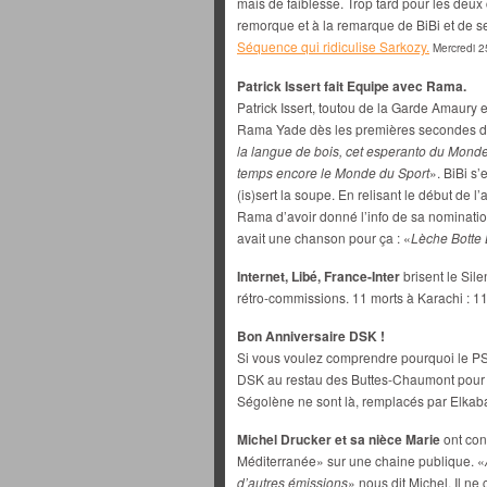
mais de faiblesse. Trop tard pour les deux c
remorque et à la remarque de BiBi et de se
Séquence qui ridiculise Sarkozy.
Mercredi 
Patrick Issert fait Equipe avec Rama.
Patrick Issert, toutou de la Garde Amaury e
Rama Yade dès les premières secondes de
la langue de bois, cet esperanto du Monde
temps encore le Monde du Sport
». BiBi s
(is)sert la soupe. En relisant le début de l’
Rama d’avoir donné l’info de sa nomination 
avait une chanson pour ça : «
Lèche Botte 
Internet, Libé, France-Inter
brisent le Sile
rétro-commissions. 11 morts à Karachi : 1
Bon Anniversaire DSK !
Si vous voulez comprendre pourquoi le PS e
DSK au restau des Buttes-Chaumont pour s
Ségolène ne sont là, remplacés par Elkaba
Michel Drucker et sa nièce Marie
ont con
Méditerranée» sur une chaine publique. «
d’autres émissions
» nous dit Michel. Il ne