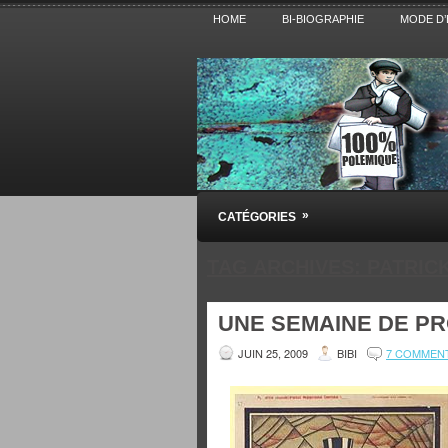
HOME
BI-BIOGRAPHIE
MODE D’
Pensez BiBi
»
CATÉGORIES
Blog polémique sur l'Actualité, la Cultur
TAG ARCHIVES:
PATRICK
UNE SEMAINE DE P
JUIN 25, 2009
BIBI
7 COMMEN