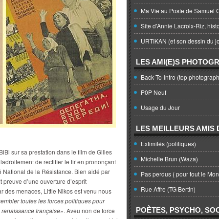
Ma Vie au Poste de Samuel G
Site d'Annie Lacroix-Riz, hist
URTIKAN (et son dessin du jo
LES AMI(E)S PHOTOG
Back-To-Intro (top photograph
P0P Neuf
Usage du Jour
LES MEILLEURS AMIS D
Extimités (politiques)
BiBi sur sa prestation dans le film de Gilles
Michelle Brun (Waza)
ladroitement de rectifier le tir en prononçant
National de la Résistance. Bien aidé par
Pas perdus ( pour tout le Mo
t preuve d’une ouverture d’esprit
Rue Affre (TG Bertin)
 des menaces, Little Nikos est venu nous
sembler toutes les forces politiques pour
POÈTES, PSYCHO, SOC
la renaissance française
». Aveu non de force