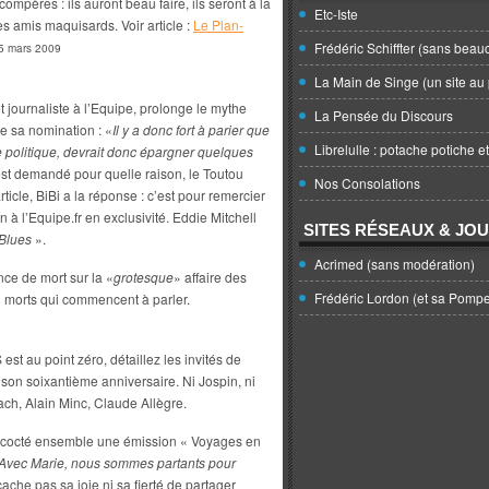
ompères : ils auront beau faire, ils seront à la
Etc-Iste
s amis maquisards. Voir article :
Le Plan-
Frédéric Schiffter (sans beau
25 mars 2009
La Main de Singe (un site au 
t journaliste à l’Equipe, prolonge le mythe
La Pensée du Discours
 sa nomination : «
Il y a donc fort à parier que
Librelulle : potache potiche e
 politique, devrait donc épargner quelques
’est demandé pour quelle raison, le Toutou
Nos Consolations
article, BiBi a la réponse : c’est pour remercier
à l’Equipe.fr en exclusivité. Eddie Mitchell
SITES RÉSEAUX & JO
Blues
».
Acrimed (sans modération)
nce de mort sur la «
grotesque
» affaire des
Frédéric Lordon (et sa Pomp
1 morts qui commencent à parler.
st au point zéro, détaillez les invités de
on soixantième anniversaire. Ni Jospin, ni
ch, Alain Minc, Claude Allègre.
cocté ensemble une émission « Voyages en
Avec Marie, nous sommes partants pour
 cache pas sa joie ni sa fierté de partager