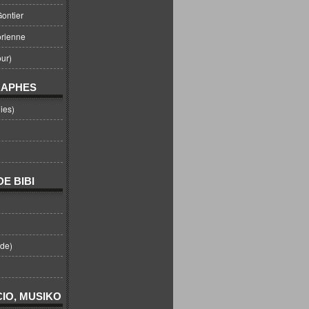
ontier
orienne
ur)
RAPHES
ies)
E BIBI
nde)
IO, MUSIKO