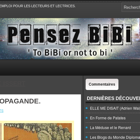
EMPLOI POUR LES LECTEURS ET LECTRICES.
e, la Politique, le Sport,. Avec Revue de presse et de blogs.
 ISSERT
Commentaires
DERNIÈRES DÉCOUVE
ROPAGANDE.
ELLE ME DISAIT (Adrien Wal
TS
En Forme de Patates
La Méduse et le Renard
Les Blogs du Monde Diploma