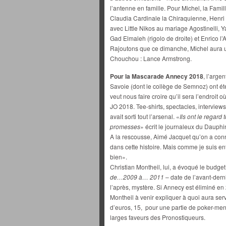
l’antenne en famille. Pour Michel, la Famille
Claudia Cardinale la Chiraquienne, Henri
avec Little Nikos au mariage Agostinelli, Y
Gad Elmaleh (rigolo de droite) et Enrico l
Rajoutons que ce dimanche, Michel aura un
Chouchou : Lance Armstrong.
Pour la Mascarade Annecy 2018
, l’arge
Savoie (dont le collège de Semnoz) ont é
veut nous faire croire qu’il sera l’endroit
JO 2018. Tee-shirts, spectacles, intervie
avait sorti tout l’arsenal. «
Ils ont le regard
promesses
» écrit le journaleux du Dauphi
A la rescousse, Aimé Jacquet qu’on a conn
dans cette histoire. Mais comme je suis ent
bien».
Christian Montheil, lui, a évoqué le budget.
de…2009 à… 2011
– date de l’avant-dern
l’après, mystère. Si Annecy est éliminé en
Montheil à venir expliquer à quoi aura serv
d’euros, 15, pour une partie de poker-men
larges faveurs des Pronostiqueurs.