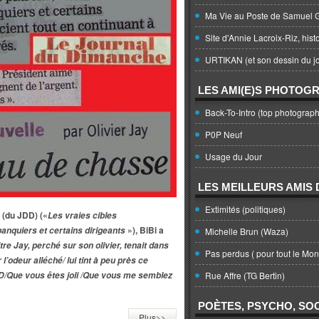
Ma Vie au Poste de Samuel G
Site d'Annie Lacroix-Riz, hist
URTIKAN (et son dessin du jo
LES AMI(E)S PHOTOG
Back-To-Intro (top photograph
P0P Neuf
Usage du Jour
LES MEILLEURS AMIS D
Extimités (politiques)
 (du JDD) («
Les vraies cibles
»), BiBi a
 banquiers et certains dirigeants
Michelle Brun (Waza)
tre Jay, perché sur son olivier, tenait dans
Pas perdus ( pour tout le Mo
l’odeur alléché/ lui tint à peu près ce
DD/Que vous êtes joli /Que vous me semblez
Rue Affre (TG Bertin)
POÈTES, PSYCHO, SOC
Plus>>