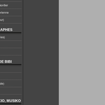
ontier
orienne
ur)
RAPHES
ies)
E BIBI
nde)
IO, MUSIKO