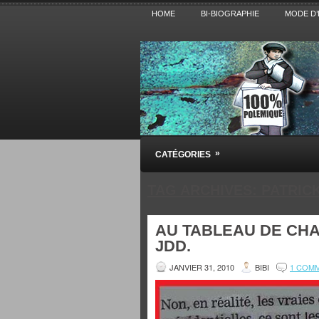
HOME
BI-BIOGRAPHIE
MODE D’
Pensez BiBi
»
CATÉGORIES
Blog polémique sur l'Actualité, la Cultur
TAG ARCHIVES:
PATRIC
AU TABLEAU DE CHAS
JDD.
JANVIER 31, 2010
BIBI
1 COM