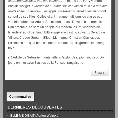
altermondialistes et pas des vaches
». Le même Luc Ferry viendra
ensuite fustiger le «
règne de l’Enfant-Roi, convaincu qu’il n’a que des
droits et aucun devoir
». Les applaudissements frénétiques viendront
surtout de ses filles. Celles-ci ont manqué huit jours de classe pour
voir triompher leur Adulte-Roi et admirer ses Devoirs bien remplis.
L’an prochain, ce sera un périple qui mènera les Philosophes en
Islande et au Groenland. BiBi suggère le casting suivant : Gérard de
Villiers, Claude Guéant, Gilbert Montagné, Christian Clavier. Les
Eskimos n’ont qu’à bien se tenir et surtout…qu’ils gardent leur sang-
froid.
(1) Article de Sebastien Fontenelle in
le Monde Diplomatique
:« Dix
jours en mer avec 3 astres de la Pensée française ».
Plus>>
Commentaires
DERNIÈRES DÉCOUVERTES
ELLE ME DISAIT (Adrien Walpole)