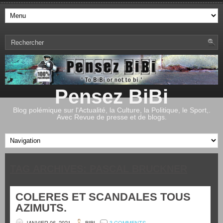
Pensez BiBi
Blog polémique sur l'Actualité, la Culture, la Politique, le Sport,.
Avec Revue de presse et de blogs.
TAG ARCHIVES:
PASCAL BRUCKNER
COLERES ET SCANDALES TOUS
AZIMUTS.
JANVIER 06, 2021
BIBI
3 COMMENTS