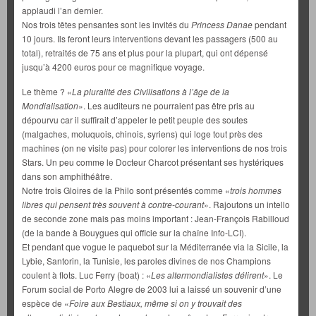
applaudi l’an dernier.
Nos trois têtes pensantes sont les invités du
Princess Danae
pendant
10 jours. Ils feront leurs interventions devant les passagers (500 au
total), retraités de 75 ans et plus pour la plupart, qui ont dépensé
jusqu’à 4200 euros pour ce magnifique voyage.
Le thème ? «
La pluralité des Civilisations à l’âge de la
Mondialisation
». Les auditeurs ne pourraient pas être pris au
dépourvu car il suffirait d’appeler le petit peuple des soutes
(malgaches, moluquois, chinois, syriens) qui loge tout près des
machines (on ne visite pas) pour colorer les interventions de nos trois
Stars. Un peu comme le Docteur Charcot présentant ses hystériques
dans son amphithéâtre.
Notre trois Gloires de la Philo sont présentés comme «
trois hommes
libres qui pensent très souvent à contre-courant
». Rajoutons un intello
de seconde zone mais pas moins important : Jean-François Rabilloud
(de la bande à Bouygues qui officie sur la chaîne Info-LCI).
Et pendant que vogue le paquebot sur la Méditerranée via la Sicile, la
Lybie, Santorin, la Tunisie, les paroles divines de nos Champions
coulent à flots. Luc Ferry (boat) : «
Les altermondialistes délirent
». Le
Forum social de Porto Alegre de 2003 lui a laissé un souvenir d’une
espèce de «
Foire aux Bestiaux, même si on y trouvait des