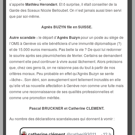
s’appelle
Mathieu Herondart
. Et ô surprise, il était conseiller de la
Garde des Sceaux Nicole Belloubet. On n’est jamais aussi bien servi
que par soi-même.
Agnès BUZYN file en SUISSE.
Autre scandale :
le départ d’
Agnès Buzyn
pour un poste au siège de
l’OMS à Genève où elle bénéficiera d’une immunité diplomatique (?)
et de 15.000 euros mensuels. Pas belle la vie ? De quoi lui redonner
le sourire après ses pleurnicheries de février. Certains se demandent
comment elle peut continuer à vivre aussi lâchement. Alors précisons
que, chez ces gens-là, on ne raisonne pas du tout à partir de nos
critères moraux. Peu probable en effet qu’Agnès Buzyn se sente
«lâche». Son déni, son aveuglement sont tellement incrustés en elle
qu’elle vit sa nouvelle affectation à Genève non comme une fuite mais
comme une reconnaissance de ses qualités professionnelles et
comme une promotion méritée.
Pascal BRUCKNER et Catherine CLEMENT.
Au nombre des déclarations scandaleuses qui donnent à vomir :