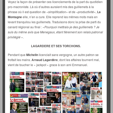
Voyez la façon de présenter ces licenciements de la part du quotidien
pro-macroniste. Là où d’autres auraient mis des guillemets à la
phrase où il est question de
«simplification»
et de
«productivité»
,
La
Montagne
elle, n’en a cure. Elle reprend les mêmes mots mais en
levant tranquilou les guillemets. Traduisons donc la prise de parti du
canard régional au final : «
Pourquoi mettrais-je des guillemets ? Je
suis du même avis que Menegaux, étant fièrement son relais patronal
privilégié
».
LAGARDERE ET SES TORCHONS.
Pendant que
Michelin
licenciait sans vergogne, un autre patron se
frottait les mains.
Arnaud Lagardère
, dont les affaires tournent mal,
vient de toucher le « jackpot » grace à son ami Emmanuel.