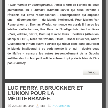
«
»
, voilà le titre de l’article de deux
Une Planète en recomposition
journalistes du «
»
(Samedi 28/04)
qui nous invitent à
Monde
réfléchir sur cette recomposition – recomposition qui suppose
une… décomposition – du Monde Intellectuel. Pour Marion Van
Renterghem et Thomas Wieder, ce monde en aurait fini avec les
Intellos vieille facture, fine fleur de l’Intelligentsia des Lumières
(Zola, Voltaire, Sartre, Camus) et avec leurs… héritiers (Attention,
Manip !) : BHL, Marc Weitzmann, Finkie, Pascal Bruckner, André
Glucksmann et tutti quanti ! Article qui réduit donc sans sourciller
le Monde intellectuel à ce petit monde-là et qui – double coup
de Maître – censure les autres (essentiellement de la Gauche
antilibérale). Un bon petit article entre-soi qui prélude bien de l’ère
post-Sarkozy.
Plus>>
LUC FERRY, P.BRUCKNER ET
L’UNION POUR LA
MÉDITERRANÉE.
JUILLET 31, 2009
BIBI
7 COMMENTS