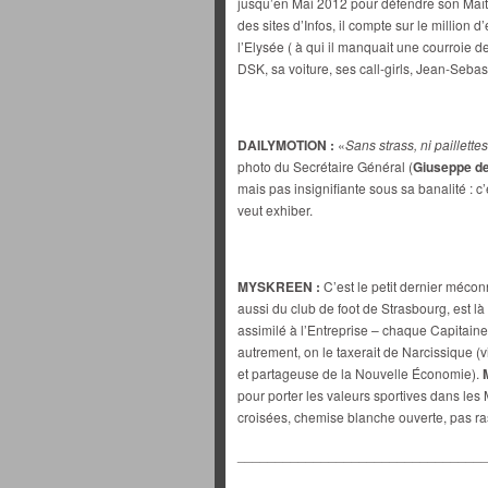
jusqu’en Mai 2012 pour défendre son Maître
des sites d’Infos, il compte sur le million
l’Elysée ( à qui il manquait une courroie d
DSK, sa voiture, ses call-girls, Jean-Sebas
DAILYMOTION :
«
Sans strass, ni paillettes
photo du Secrétaire Général (
Giuseppe de
mais pas insignifiante sous sa banalité : c
veut exhiber.
MYSKREEN :
C’est le petit dernier mécon
aussi du club de foot de Strasbourg, est là
assimilé à l’Entreprise – chaque Capitaine 
autrement, on le taxerait de Narcissique (
et partageuse de la Nouvelle Économie).
pour porter les valeurs sportives dans les
croisées, chemise blanche ouverte, pas ra
________________________________