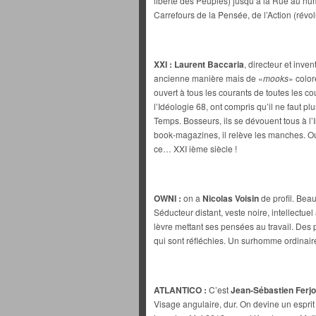
liberté des Peuples) jusqu’à la Rue au num
Carrefours de la Pensée, de l’Action (révol
XXI :
Laurent Baccaria
, directeur et inve
ancienne manière mais de «
mooks
» color
ouvert à tous les courants de toutes les co
l’Idéologie 68, ont compris qu’il ne faut 
Temps. Bosseurs, ils se dévouent tous à l’I
book-magazines, il relève les manches. Ou
ce… XXI ième siècle !
OWNI :
on a
Nicolas Voisin
de profil. Beau
Séducteur distant, veste noire, intellectuel
lèvre mettant ses pensées au travail. Des p
qui sont réfléchies. Un surhomme ordinaire
ATLANTICO :
C’est
Jean-Sébastien Ferj
Visage angulaire, dur. On devine un esprit