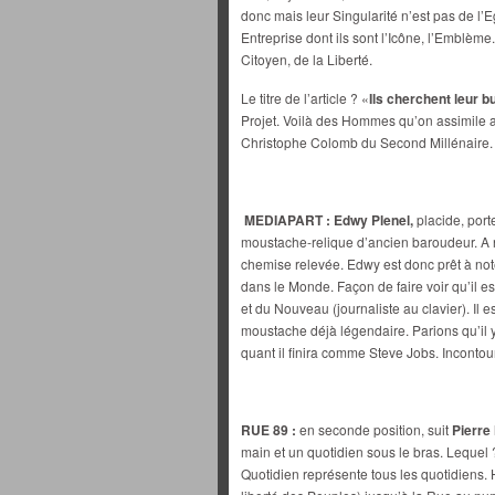
donc mais leur Singularité n’est pas de l’E
Entreprise dont ils sont l’Icône, l’Embl
Citoyen, de la Liberté.
Le titre de l’article ? «
Ils cherchent leur 
Projet. Voilà des Hommes qu’on assimile 
Christophe Colomb du Second Millénaire.
MEDIAPART :
Edwy Plenel,
placide, port
moustache-relique d’ancien baroudeur. A n
chemise relevée. Edwy est donc prêt à no
dans le Monde. Façon de faire voir qu’il es
et du Nouveau (journaliste au clavier). Il es
moustache déjà légendaire. Parions qu’il
quant il finira comme Steve Jobs. Inconto
RUE 89 :
en seconde position, suit
Pierre
main et un quotidien sous le bras. Lequel 
Quotidien représente tous les quotidiens. H