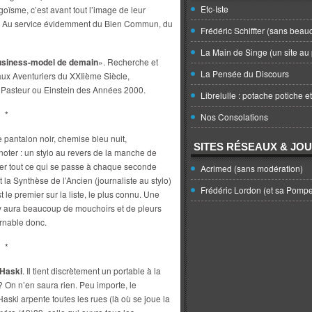
Etc-Iste
goïsme, c’est avant tout l’image de leur
ème. Au service évidemment du Bien Commun, du
Frédéric Schiffter (sans beau
La Main de Singe (un site au 
business-model de demain
». Recherche et
La Pensée du Discours
aux Aventuriers du XXIième Siècle,
 Pasteur ou Einstein des Années 2000.
Librelulle : potache potiche e
*
Nos Consolations
e pantalon noir, chemise bleu nuit,
SITES RÉSEAUX & JO
oter : un stylo au revers de la manche de
ter tout ce qui se passe à chaque seconde
Acrimed (sans modération)
t la Synthèse de l’Ancien (journaliste au stylo)
Frédéric Lordon (et sa Pomp
t le premier sur la liste, le plus connu. Une
 y aura beaucoup de mouchoirs et de pleurs
urnable donc.
*
 Haski
. Il tient discrètement un portable à la
? On n’en saura rien. Peu importe, le
aski arpente toutes les rues (là où se joue la