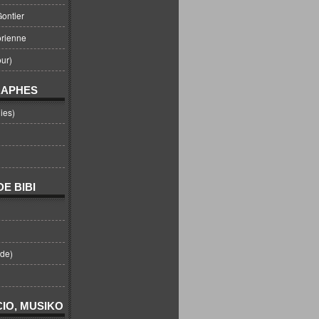
ontier
orienne
ur)
RAPHES
ies)
E BIBI
nde)
IO, MUSIKO