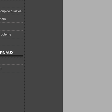
coup de qualités)
poil)
t poterne
URNAUX
e)