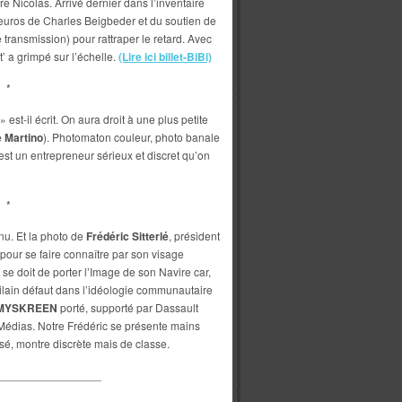
 Nicolas. Arrivé dernier dans l’inventaire
 d’euros de Charles Beigbeder et du soutien de
e transmission) pour rattraper le retard. Avec
t’ a grimpé sur l’échelle.
(Lire ici billet-BiBi)
*
» est-il écrit. On aura droit à une plus petite
 Martino
). Photomaton couleur, photo banale
’est un entrepreneur sérieux et discret qu’on
*
nu. Et la photo de
Frédéric Sitterlé
, président
 pour se faire connaître par son visage
se doit de porter l’Image de son Navire car,
vilain défaut dans l’idéologie communautaire
MYSKREEN
porté, supporté par Dassault
 Médias. Notre Frédéric se présente mains
sé, montre discrète mais de classe.
_________________