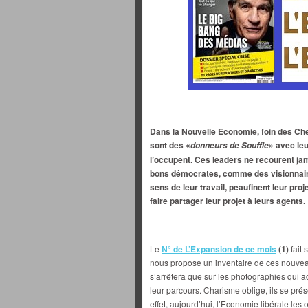
Dans la Nouvelle Economie, foin des Chef
sont des «
» avec leu
donneurs de Souffle
l’occupent. Ces leaders ne recourent ja
bons démocrates, comme des visionnaire
sens de leur travail, peaufinent leur pr
faire partager leur projet à leurs agents.
Le
N° de L’Expansion de ce mois
(1)
fait 
nous propose un inventaire de ces nouveau
s’arrêtera que sur les photographies qui 
leur parcours. Charisme oblige, ils se prés
effet, aujourd’hui, l’Economie libérale les 