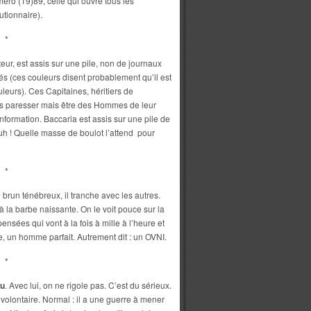
éro (19)89, celle qui ouvre tous les
utionnaire).
*
nteur, est assis sur une pile, non de journaux
és (ces couleurs disent probablement qu’il est
uleurs). Ces Capitaines, héritiers de
plus paresser mais être des Hommes de leur
nformation. Baccaria est assis sur une pile de
h ! Quelle masse de boulot l’attend pour
*
 brun ténébreux, il tranche avec les autres.
 à la barbe naissante. On le voit pouce sur la
ensées qui vont à la fois à mille à l’heure et
, un homme parfait. Autrement dit : un OVNI.
*
ou
. Avec lui, on ne rigole pas. C’est du sérieux.
 volontaire. Normal : il a une guerre à mener