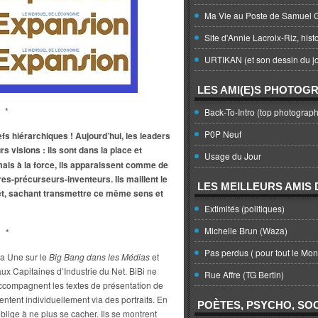
Ma Vie au Poste de Samuel G
Site d'Annie Lacroix-Riz, hist
URTIKAN (et son dessin du jo
LES AMI(E)S PHOTOG
*
Back-To-Intro (top photograph
P0P Neuf
s hiérarchiques ! Aujourd’hui, les leaders
rs visions : ils sont dans la place et
Usage du Jour
mais à la force, ils apparaissent comme de
s-précurseurs-inventeurs. Ils maillent le
LES MEILLEURS AMIS D
ojet, sachant transmettre ce même sens et
Extimités (politiques)
Michelle Brun (Waza)
*
Pas perdus ( pour tout le Mo
sa Une sur le
Big Bang dans les Médias
et
x Capitaines d’Industrie du Net. BiBi ne
Rue Affre (TG Bertin)
accompagnent les textes de présentation de
entent individuellement via des portraits. En
POÈTES, PSYCHO, SOC
oblige à ne plus se cacher. Ils se montrent