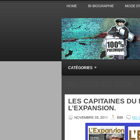
HOME
BI-BIOGRAPHIE
MODE D’
Pensez BiBi
»
CATÉGORIES
Blog polémique sur l'Actualité, la Cultur
TAG ARCHIVES:
OWNI
LES CAPITAINES DU 
L’EXPANSION.
NOVEMBRE 03, 2011
BIBI
NO 