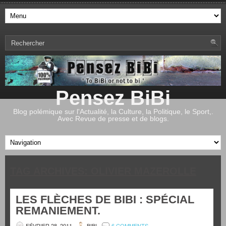
Pensez BiBi
Blog polémique sur l'Actualité, la Culture, la Politique, le Sport,.
Avec Revue de presse et de blogs.
TAG ARCHIVES:
OLIVIER MAZEROLLE
LES FLÈCHES DE BIBI : SPÉCIAL
REMANIEMENT.
FÉVRIER 28, 2011
BIBI
6 COMMENTS