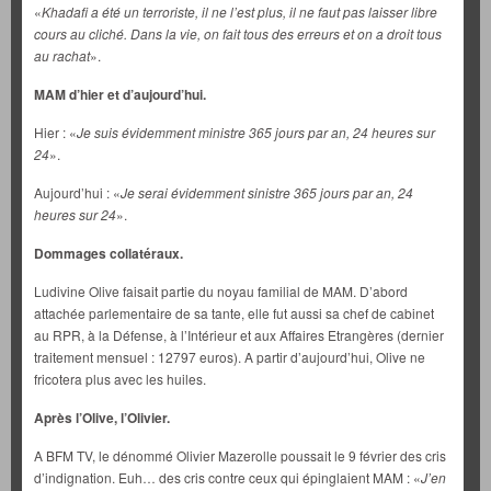
«
Khadafi a été un terroriste, il ne l’est plus, il ne faut pas laisser libre
cours au cliché. Dans la vie, on fait tous des erreurs et on a droit tous
au rachat
».
MAM d’hier et d’aujourd’hui.
Hier : «
Je suis évidemment ministre 365 jours par an, 24 heures sur
24
».
Aujourd’hui : «
Je serai évidemment sinistre 365 jours par an, 24
heures sur 24
».
Dommages collatéraux.
Ludivine Olive faisait partie du noyau familial de MAM. D’abord
attachée parlementaire de sa tante, elle fut aussi sa chef de cabinet
au RPR, à la Défense, à l’Intérieur et aux Affaires Etrangères (dernier
traitement mensuel : 12797 euros). A partir d’aujourd’hui, Olive ne
fricotera plus avec les huiles.
Après l’Olive, l’Olivier.
A BFM TV, le dénommé Olivier Mazerolle poussait le 9 février des cris
d’indignation. Euh… des cris contre ceux qui épinglaient MAM : «
J’en