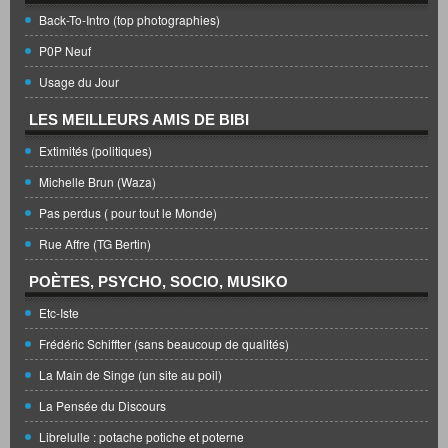
Back-To-Intro (top photographies)
P0P Neuf
Usage du Jour
LES MEILLEURS AMIS DE BIBI
Extimités (politiques)
Michelle Brun (Waza)
Pas perdus ( pour tout le Monde)
Rue Affre (TG Bertin)
POÈTES, PSYCHO, SOCIO, MUSIKO
Etc-Iste
Frédéric Schiffter (sans beaucoup de qualités)
La Main de Singe (un site au poil)
La Pensée du Discours
Librelulle : potache potiche et poterne