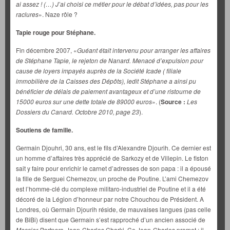
ai assez ! (…) J’ai choisi ce métier pour le débat d’idées, pas pour les
raclures
». Naze rôle ?
Tapie rouge pour Stéphane.
Fin décembre 2007, «
Guéant était intervenu pour arranger les affaires
de Stéphane Tapie, le rejeton de Nanard. Menacé d’expulsion pour
cause de loyers impayés auprès de la Société Icade ( filiale
immobilière de la Caisses des Dépôts), ledit Stéphane a ainsi pu
bénéficier de délais de paiement avantageux et d’une ristourne de
15000 euros sur une dette totale de 89000 euros
». (
Source :
Les
Dossiers du Canard. Octobre 2010, page 23
).
Soutiens de famille.
Germain Djouhri, 30 ans, est le fils d’Alexandre Djourih. Ce dernier est
un homme d’affaires très apprécié de Sarkozy et de Villepin. Le fiston
sait y faire pour enrichir le carnet d’adresses de son papa : il a épousé
la fille de Serguei Chemezov, un proche de Poutine. L’ami Chemezov
est l’homme-clé du complexe militaro-industriel de Poutine et il a été
décoré de la Légion d’honneur par notre Chouchou de Président. A
Londres, où Germain Djourih réside, de mauvaises langues (pas celle
de BiBi) disent que Germain s’est rapproché d’un ancien associé de
Messier Partners
, Jean-Charles Charki. Ce Jean-Charles promet : il