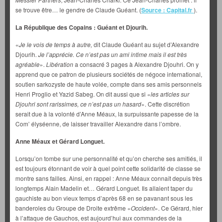
se trouve être… le gendre de Claude Guéant. (
Source : Capital.fr
).
La République des Copains : Guéant et Djourih.
«
Je le vois de temps à autre,
dit Claude Guéant au sujet d’Alexandre
Djourih.
Je l’apprécie. Ce n’est pas un ami intime mais il est très
agréable
».
Libération
a consacré 3 pages à Alexandre Djouhri. On y
apprend que ce patron de plusieurs sociétés de négoce international,
soutien sarkozyste de haute volée, compte dans ses amis personnels
Henri Proglio et Yazid Sabeg. On dit aussi que si «
les articles sur
Djouhri sont rarissimes, ce n’est pas un hasard
». Cette discrétion
serait due à la volonté d’Anne Méaux, la surpuissante papesse de la
Com’ élyséenne, de laisser travailler Alexandre dans l’ombre.
Anne Méaux et Gérard Longuet.
Lorsqu’on tombe sur une personnalité et qu’on cherche ses amitiés, il
est toujours étonnant de voir à quel point cette solidarité de classe se
montre sans failles. Ainsi, en rappel : Anne Méaux connaît depuis très
longtemps Alain Madelin et… Gérard Longuet. Ils allaient taper du
gauchiste au bon vieux temps d’après 68 en se pavanant sous les
banderoles du Groupe de Droite extrême «
Occident
». Ce Gérard, hier
à l’attaque de Gauchos, est aujourd’hui aux commandes de la