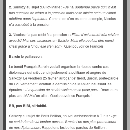
2.
Sarkozy au sujet d’Alliot-Marie : «
Je l’ai soutenue parce qu’il n’est
pas question de céder à la pression mais cette affaire crée un climat
délétère dans l’opinion
». Comme on s’en est rendu compte, Nicolas
n’a pas cédé à la pression.
3.
Nicolas n’a pas cédé à la pression : «
Fillon s’est montré très sévère
avec MAM et ses vacances en Tunisie. Mais elle peut lui dire merci.
C’est grâce à lui qu’elle s’en sort
». Quel pouvoir ce François !
Baroin le paillasson.
Le benêt François Baroin voulait organiser la riposte contre ces
diplomates qui critiquent injustement la politique étrangère de
Sarkozy. Le vendredi 25 février, arrogant et fiérot, Baroin, porte-parole
du Gouvernement, écartait la démission de MAM en haussant les
épaules : «
La question de sa démission ne se pose pas
». Deux jours
plus tard, MAM s’en allait. Quel pouvoir ce François !
BB, pas BiBi, ni Habibi.
Sarkozy au sujet de Boris Boillon, nouvel ambassadeur à Tunis : «
ça
ne sert à rien de lui tomber dessus. Il reste l’un des plus prometteurs
de nos diplomates
». Rappelons les belles paroles de Boillon :