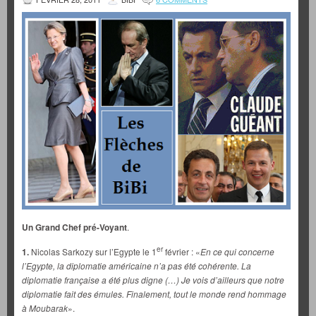
Un Grand Chef pré-Voyant
.
er
1.
Nicolas Sarkozy sur l’Egypte le 1
février : «
En ce qui concerne
l’Egypte, la diplomatie américaine n’a pas été cohérente. La
diplomatie française a été plus digne (…) Je vois d’ailleurs que notre
diplomatie fait des émules. Finalement, tout le monde rend hommage
à Moubarak
».