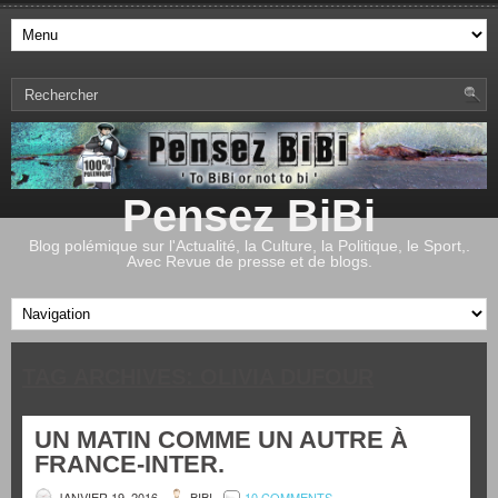
Pensez BiBi
Blog polémique sur l'Actualité, la Culture, la Politique, le Sport,.
Avec Revue de presse et de blogs.
TAG ARCHIVES:
OLIVIA DUFOUR
UN MATIN COMME UN AUTRE À
FRANCE-INTER.
JANVIER 19, 2016
BIBI
10 COMMENTS