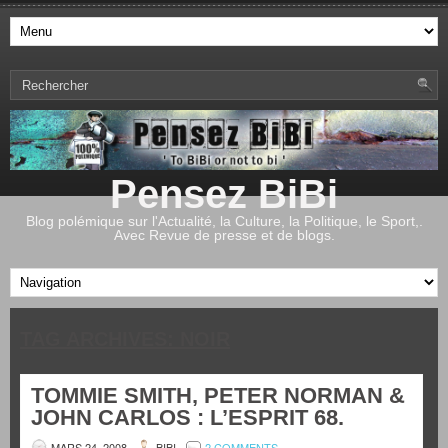
Pensez BiBi
Blog polémique sur l'Actualité, la Culture, la Politique, le Sport,.
Avec Revue de presse et de blogs.
TAG ARCHIVES:
NOIR
TOMMIE SMITH, PETER NORMAN &
JOHN CARLOS : L’ESPRIT 68.
MARS 24, 2008
BIBI
2 COMMENTS