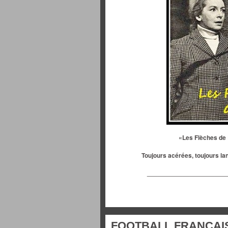
«Les Flèches de 
Toujours acérées, toujours la
______________________
FOOTBALL FRANÇAIS