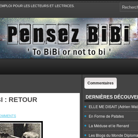
EMPLOI POUR LES LECTEURS ET LECTRICES.
e, la Politique, le Sport,. Avec Revue de presse et de blogs.
Commentaires
DERNIÈRES DÉCOUVE
I : RETOUR
ELLE ME DISAIT (Adrien Wal
COMMENTS
En Forme de Patates
La Méduse et le Renard
Les Blogs du Monde Diploma