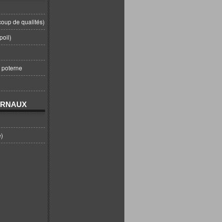
coup de qualités)
poil)
t poterne
URNAUX
e)