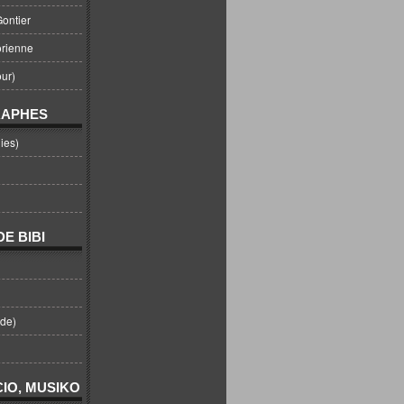
ontier
orienne
ur)
RAPHES
ies)
E BIBI
nde)
IO, MUSIKO