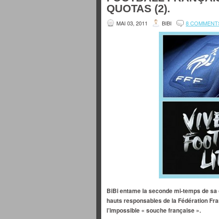
QUOTAS (2).
MAI 03, 2011
BIBI
8 COMMENT
BiBi entame la seconde mi-temps de sa c
hauts responsables de la Fédération Franç
l’impossible « souche française ».