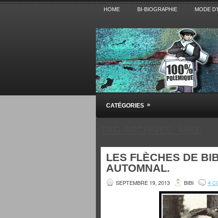
HOME
BI-BIOGRAPHIE
MODE D’
Pensez BiBi
»
CATÉGORIES
Blog polémique sur l'Actualité, la Cultur
TAG ARCHIVES:
NIKE
LES FLÈCHES DE BIB
AUTOMNAL.
SEPTEMBRE 19, 2013
BIBI
4 