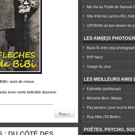
Ma Vie au Poste de Samuel G
Site d'Annie Lacroix-Riz, hist
URTIKAN (et son dessin du jo
LES AMI(E)S PHOTOG
Back-To-Intro (top photograph
P0P Neuf
Usage du Jour
LES MEILLEURS AMIS D
BiBi» sont de retour.
Extimités (politiques)
ncés avec cette indicible douceur.
Michelle Brun (Waza)
__________________________
Pas perdus ( pour tout le Mo
Plus>>
Rue Affre (TG Bertin)
POÈTES, PSYCHO, SOC
 : DU CÔTÉ DES