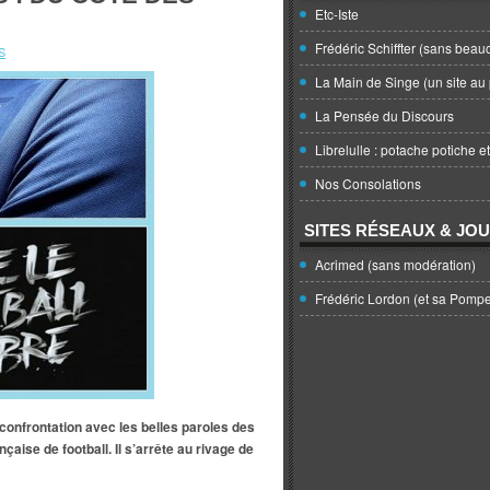
Etc-Iste
Frédéric Schiffter (sans beau
S
La Main de Singe (un site au 
La Pensée du Discours
Librelulle : potache potiche e
Nos Consolations
SITES RÉSEAUX & JO
Acrimed (sans modération)
Frédéric Lordon (et sa Pomp
onfrontation avec les belles paroles des
aise de football. Il s’arrête au rivage de