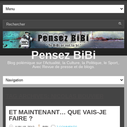
Pensez BiBi
Blog polémique sur l'Actualité, la Culture, la Politique, le Sport,.
Avec Revue de presse et de blogs.
TAG ARCHIVES:
NICOLAS BOUVIER
ET MAINTENANT… QUE VAIS-JE
FAIRE ?
JUIN 18, 2012
BIBI
7 COMMENTS