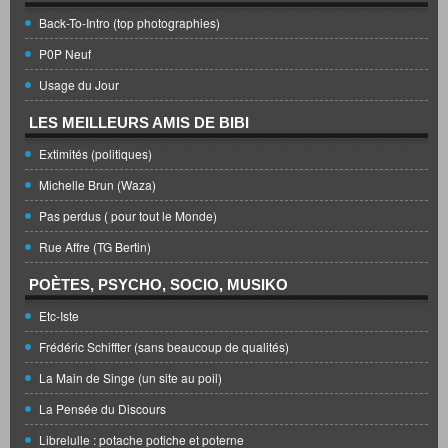
Back-To-Intro (top photographies)
P0P Neuf
Usage du Jour
LES MEILLEURS AMIS DE BIBI
Extimités (politiques)
Michelle Brun (Waza)
Pas perdus ( pour tout le Monde)
Rue Affre (TG Bertin)
POÈTES, PSYCHO, SOCIO, MUSIKO
Etc-Iste
Frédéric Schiffter (sans beaucoup de qualités)
La Main de Singe (un site au poil)
La Pensée du Discours
Librelulle : potache potiche et poterne