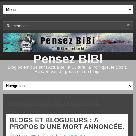
Pensez BiBi
Blog polémique sur l'Actualité, la Culture, la Politique, le Sport,.
Avec Revue de presse et de blogs.
TAG ARCHIVES:
NETPOLITIQUE
BLOGS ET BLOGUEURS : À
PROPOS D’UNE MORT ANNONCÉE.
MARS 13, 2012
BIBI
15 COMMENTS