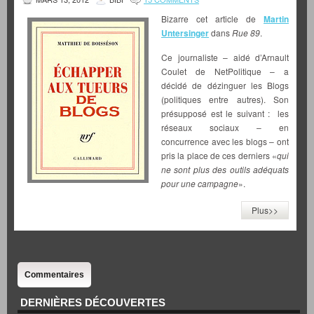
Bizarre cet article de
Martin
Untersinger
dans
Rue 89
.
Ce journaliste – aidé d’Arnault
Coulet de NetPolitique – a
décidé de dézinguer les Blogs
(politiques entre autres). Son
présupposé est le suivant : les
réseaux sociaux – en
concurrence avec les blogs – ont
pris la place de ces derniers «
qui
ne sont plus des outils adéquats
pour une campagne
».
Plus>>
Commentaires
DERNIÈRES DÉCOUVERTES