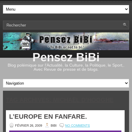
Pensez BiBi
Blog polémique sur l'Actualité, la Culture, la Politique, le Sport,.
Avec Revue de presse et de blogs.
TAG ARCHIVES:
MICHAËL D’HOOGHE
L’EUROPE EN FANFARE.
FÉVRIER 26, 2009
BIBI
NO COMMENTS