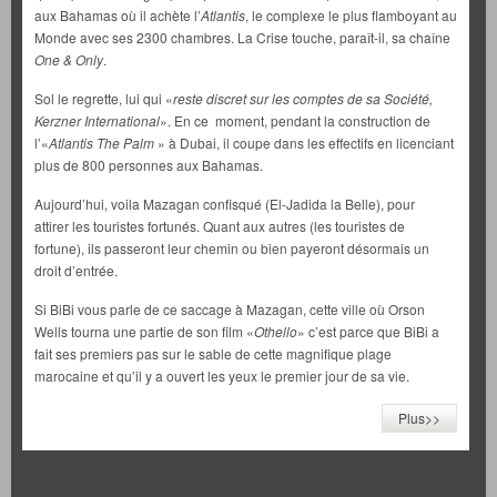
aux Bahamas où il achète l’
Atlantis
, le complexe le plus flamboyant au
Monde avec ses 2300 chambres. La Crise touche, paraît-il, sa chaîne
One & Only
.
Sol le regrette, lui qui «
reste discret sur les comptes de sa Société,
Kerzner International
». En ce moment, pendant la construction de
l’«
Atlantis The Palm
» à Dubai, il coupe dans les effectifs en licenciant
plus de 800 personnes aux Bahamas.
Aujourd’hui, voila Mazagan confisqué (El-Jadida la Belle), pour
attirer les touristes fortunés. Quant aux autres (les touristes de
fortune), ils passeront leur chemin ou bien payeront désormais un
droit d’entrée.
Si BiBi vous parle de ce saccage à Mazagan, cette ville où Orson
Wells tourna une partie de son film «
Othello
» c’est parce que BiBi a
fait ses premiers pas sur le sable de cette magnifique plage
marocaine et qu’il y a ouvert les yeux le premier jour de sa vie.
Plus>>