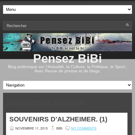
Pensez BiBi
Blog polémique sur l'Actualité, la Culture, la Politique, le Sport,.
Avec Revue de presse et de blogs.
TAG ARCHIVES:
MAZAGAN
SOUVENIRS D’ALZHEIMER. (1)
NOVEMBRE 11, 2013
BIBI
NO COMMENTS