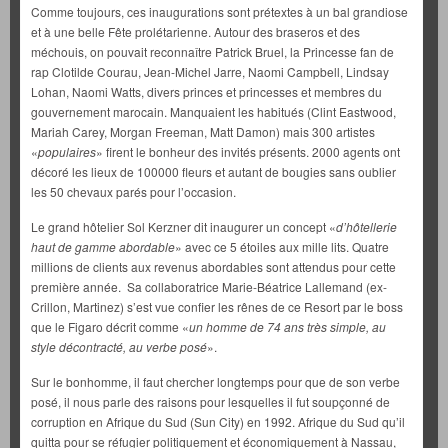
Comme toujours, ces inaugurations sont prétextes à un bal grandiose
et à une belle Fête prolétarienne. Autour des braseros et des
méchouis, on pouvait reconnaître Patrick Bruel, la Princesse fan de
rap Clotilde Courau, Jean-Michel Jarre, Naomi Campbell, Lindsay
Lohan, Naomi Watts, divers princes et princesses et membres du
gouvernement marocain. Manquaient les habitués (Clint Eastwood,
Mariah Carey, Morgan Freeman, Matt Damon) mais 300 artistes
«
populaires
» firent le bonheur des invités présents. 2000 agents ont
décoré les lieux de 100000 fleurs et autant de bougies sans oublier
les 50 chevaux parés pour l’occasion.
Le grand hôtelier Sol Kerzner dit inaugurer un concept «
d’hôtellerie
haut de gamme abordable
» avec ce 5 étoiles aux mille lits. Quatre
millions de clients aux revenus abordables sont attendus pour cette
première année. Sa collaboratrice Marie-Béatrice Lallemand (ex-
Crillon, Martinez) s’est vue confier les rênes de ce Resort par le boss
que le Figaro décrit comme «
un
homme de 74 ans très simple, au
style décontracté, au verbe posé
».
Sur le bonhomme, il faut chercher longtemps pour que de son verbe
posé, il nous parle des raisons pour lesquelles il fut soupçonné de
corruption en Afrique du Sud (Sun City) en 1992. Afrique du Sud qu’il
quitta pour se réfugier politiquement et économiquement à Nassau,