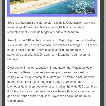
Sous le protectorat français, version soft de la Colonisation, les villes
marocaines d’Essaouira, Mohammedia, El Jadida, portaient
respectivement le nom de Mogador, Fedala et Mazagan.
Aussi lorsque BiBi tomba sur l’article du Figaro à propos de l’hôtelier
sud-africain, Sol Kerzner qui posait ses valises à Mazagan, il fut certes
intrigué mais il comprit très vite les raisons du retour de ce
patronyme européanisé. On gommait «
El Jadida
» pour revenir à
Mazagan.
C’est que le 31 octobre, eut lieu l’inauguration du «
Mazagan Hôtel
Resort
». Le Resort, pour les pauvres que nous sommes, est un
complexe touristique complet : à Mazagan, on trouve ainsi une zone
de 250 ha au bord d’une magnifique plage «
publique
» de 7
kilomètres de long sur lequel on a construit un hôtel de 500 chambres,
67 villas (il en reste quelques unes à acheter), 8 restaus, un spa, un
golf de 18 trous dessiné par Gary Player et on est à une heure de
Casablanca.