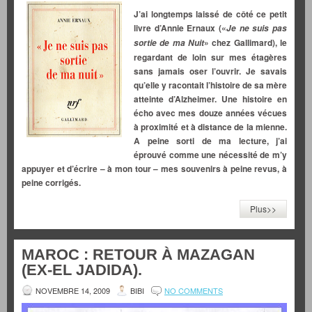
J’ai longtemps laissé de côté ce petit
livre d’Annie Ernaux («
Je ne suis pas
» chez Gallimard), le
sortie de ma Nuit
regardant de loin sur mes étagères
sans jamais oser l’ouvrir. Je savais
qu’elle y racontait l’histoire de sa mère
atteinte d’Alzheimer. Une histoire en
écho avec mes douze années vécues
à proximité et à distance de la mienne.
A peine sorti de ma lecture, j’ai
éprouvé comme une nécessité de m’y
appuyer et d’écrire – à mon tour – mes souvenirs à peine revus, à
peine corrigés.
Plus>>
MAROC : RETOUR À MAZAGAN
(EX-EL JADIDA).
NOVEMBRE 14, 2009
BIBI
NO COMMENTS