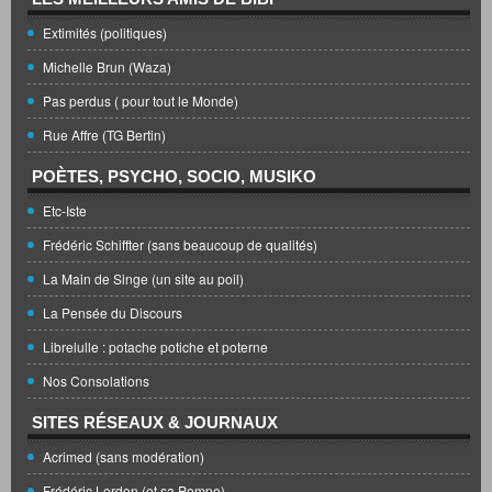
Extimités (politiques)
Michelle Brun (Waza)
Pas perdus ( pour tout le Monde)
Rue Affre (TG Bertin)
POÈTES, PSYCHO, SOCIO, MUSIKO
Etc-Iste
Frédéric Schiffter (sans beaucoup de qualités)
La Main de Singe (un site au poil)
La Pensée du Discours
Librelulle : potache potiche et poterne
Nos Consolations
SITES RÉSEAUX & JOURNAUX
Acrimed (sans modération)
Frédéric Lordon (et sa Pompe)