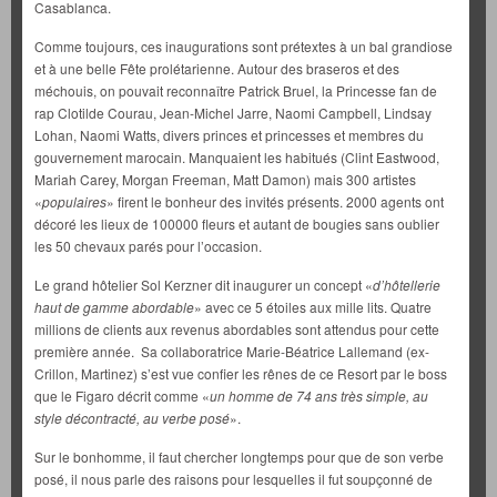
Casablanca.
Comme toujours, ces inaugurations sont prétextes à un bal grandiose
et à une belle Fête prolétarienne. Autour des braseros et des
méchouis, on pouvait reconnaître Patrick Bruel, la Princesse fan de
rap Clotilde Courau, Jean-Michel Jarre, Naomi Campbell, Lindsay
Lohan, Naomi Watts, divers princes et princesses et membres du
gouvernement marocain. Manquaient les habitués (Clint Eastwood,
Mariah Carey, Morgan Freeman, Matt Damon) mais 300 artistes
«
populaires
» firent le bonheur des invités présents. 2000 agents ont
décoré les lieux de 100000 fleurs et autant de bougies sans oublier
les 50 chevaux parés pour l’occasion.
Le grand hôtelier Sol Kerzner dit inaugurer un concept «
d’hôtellerie
haut de gamme abordable
» avec ce 5 étoiles aux mille lits. Quatre
millions de clients aux revenus abordables sont attendus pour cette
première année. Sa collaboratrice Marie-Béatrice Lallemand (ex-
Crillon, Martinez) s’est vue confier les rênes de ce Resort par le boss
que le Figaro décrit comme «
un
homme de 74 ans très simple, au
style décontracté, au verbe posé
».
Sur le bonhomme, il faut chercher longtemps pour que de son verbe
posé, il nous parle des raisons pour lesquelles il fut soupçonné de