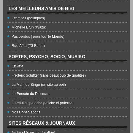
LES MEILLEURS AMIS DE BIBI
Extimités (politiques)
Michelle Brun (Waza)
Pas perdus ( pour tout le Monde)
Rue Affre (TG Bertin)
POÈTES, PSYCHO, SOCIO, MUSIKO
Etc-Iste
Frédéric Schiffter (sans beaucoup de qualités)
La Main de Singe (un site au poil)
La Pensée du Discours
Librelulle : potache potiche et poterne
Nos Consolations
SITES RÉSEAUX & JOURNAUX
Acrimed (sans modération)