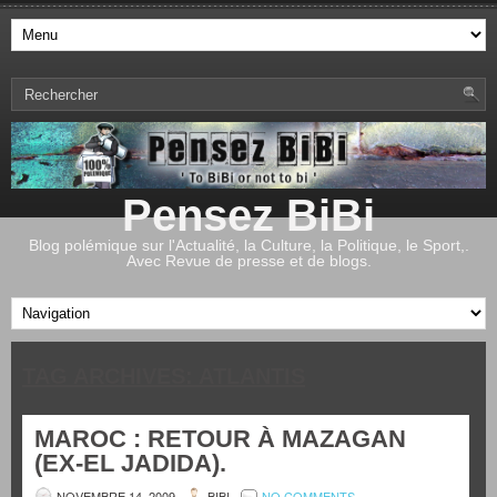
Pensez BiBi
Blog polémique sur l'Actualité, la Culture, la Politique, le Sport,.
Avec Revue de presse et de blogs.
TAG ARCHIVES:
ATLANTIS
MAROC : RETOUR À MAZAGAN
(EX-EL JADIDA).
NOVEMBRE 14, 2009
BIBI
NO COMMENTS