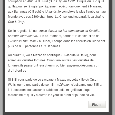
corruption en Afrique du Sud (Sun City) en 1992. Afrique du Sud qu’il
quitta pour se réfugier politiquement et économiquement à Nassau,
aux Bahamas où il achète l’
Atlantis
, le complexe le plus flamboyant au
Monde avec ses 2300 chambres. La Crise touche, paraît-il, sa chaîne
One & Only
.
Sol le regrette, lui qui «
reste discret sur les comptes de sa Société,
Kerzner International
». En ce moment, pendant la construction de
l’«
Atlantis The Palm
» à Dubai, il coupe dans les effectifs en licenciant
plus de 800 personnes aux Bahamas.
Aujourd’hui, voila Mazagan confisqué (El-Jadida la Belle), pour
attirer les touristes fortunés. Quant aux autres (les touristes de
fortune), ils passeront leur chemin ou bien payeront désormais un
droit d’entrée.
Si BiBi vous parle de ce saccage à Mazagan, cette ville où Orson
Wells tourna une partie de son film «
Othello
» c’est parce que BiBi a
fait ses premiers pas sur le sable de cette magnifique plage
marocaine et qu’il y a ouvert les yeux le premier jour de sa vie.
Plus>>