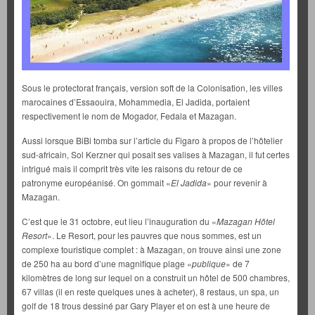
Sous le protectorat français, version soft de la Colonisation, les villes
marocaines d’Essaouira, Mohammedia, El Jadida, portaient
respectivement le nom de Mogador, Fedala et Mazagan.
Aussi lorsque BiBi tomba sur l’article du Figaro à propos de l’hôtelier
sud-africain, Sol Kerzner qui posait ses valises à Mazagan, il fut certes
intrigué mais il comprit très vite les raisons du retour de ce
patronyme européanisé. On gommait «
El Jadida
» pour revenir à
Mazagan.
C’est que le 31 octobre, eut lieu l’inauguration du «
Mazagan Hôtel
Resort
». Le Resort, pour les pauvres que nous sommes, est un
complexe touristique complet : à Mazagan, on trouve ainsi une zone
de 250 ha au bord d’une magnifique plage «
publique
» de 7
kilomètres de long sur lequel on a construit un hôtel de 500 chambres,
67 villas (il en reste quelques unes à acheter), 8 restaus, un spa, un
golf de 18 trous dessiné par Gary Player et on est à une heure de