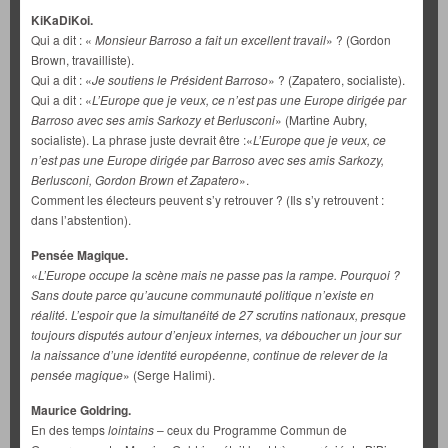
KiKaDiKoi.
Qui a dit : «
Monsieur Barroso a fait un excellent travail
» ? (Gordon
Brown, travailliste).
Qui a dit : «
Je soutiens le Président Barroso
» ? (Zapatero, socialiste).
Qui a dit : «
L’Europe que je veux, ce n’est pas une Europe dirigée par
Barroso avec ses amis Sarkozy et Berlusconi
» (Martine Aubry,
socialiste). La phrase juste devrait être :«
L’Europe que je veux, ce
n’est pas une Europe dirigée par Barroso avec ses amis Sarkozy,
Berlusconi, Gordon Brown et Zapatero
».
Comment les électeurs peuvent s’y retrouver ? (Ils s’y retrouvent :
dans l’abstention).
Pensée Magique.
«
L’Europe occupe la scène mais ne passe pas la rampe. Pourquoi ?
Sans doute parce qu’aucune communauté politique n’existe en
réalité. L’espoir que la simultanéité de 27 scrutins nationaux, presque
toujours disputés autour d’enjeux internes, va déboucher un jour sur
la naissance d’une identité européenne, continue de relever de la
pensée magique
» (Serge Halimi).
Maurice Goldring.
En des temps
lointains
– ceux du Programme Commun de