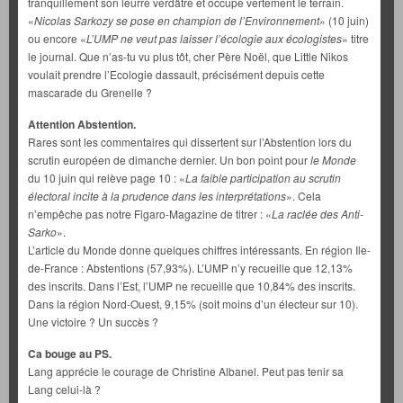
tranquillement son leurre verdâtre et occupe vertement le terrain.
«
Nicolas Sarkozy se pose en champion de l’Environnement
» (10 juin)
ou encore «
L’UMP ne veut pas laisser l’écologie
aux écologistes
» titre
le journal. Que n’as-tu vu plus tôt, cher Père Noël, que Little Nikos
voulait prendre l’Ecologie dassault, précisément depuis cette
mascarade du Grenelle ?
Attention Abstention.
Rares sont les commentaires qui dissertent sur l’Abstention lors du
scrutin européen de dimanche dernier. Un bon point pour
le Monde
du 10 juin qui relève page 10 : «
La faible participation au scrutin
électoral incite à la prudence dans les
interprétations
». Cela
n’empêche pas notre Figaro-Magazine de titrer : «
La raclée des Anti-
Sarko
».
L’article du Monde donne quelques chiffres intéressants. En région Ile-
de-France : Abstentions (57,93%). L’UMP n’y recueille que 12,13%
des inscrits. Dans l’Est, l’UMP ne recueille que 10,84% des inscrits.
Dans la région Nord-Ouest, 9,15% (soit moins d’un électeur sur 10).
Une victoire ? Un succès ?
Ca bouge au PS.
Lang apprécie le courage de Christine Albanel. Peut pas tenir sa
Lang celui-là ?