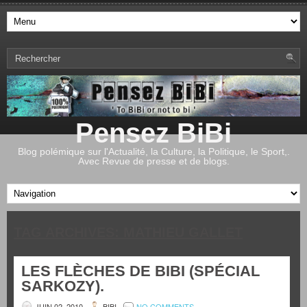
Pensez BiBi
Blog polémique sur l'Actualité, la Culture, la Politique, le Sport,.
Avec Revue de presse et de blogs.
TAG ARCHIVES:
MATHIEU GALLET
LES FLÈCHES DE BIBI (SPÉCIAL
SARKOZY).
JUIN 02, 2010
BIBI
NO COMMENTS