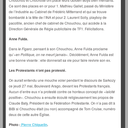
Chouchou et Chochotte ont placé leurs Golden Boys bien méritants.
Ce sont des places en or pour 1. Mathieu Gallet, passé du Ministère
de l’Industrie au Cabinet de Frédéric Mitterrand et qui se trouve
bombardé à la tête de l’INA et pour 2. Laurent Solly, playboy de
pacotille, ancien chef de cabinet de Chouchou, qui accède à la
Direction Générale de Régie publicitaire de TF1. Félicitations.
Anne Fulda.
Dans
le Figaro
, pensant à son Chouchou, Anne Fulda proclame
qu’«
en Politique, on ne meurt jamais
». Décidément, Anne Fulda est
une bonne vivante : elle donnerait sa vie pour faire revivre son ex.
Les Protestants n’ont pas protesté.
On aurait entendu une mouche voler pendant le discours de Sarkozy
ce jeudi 27 mai, Boulevard Arago, devant les Protestants français.
Aucun d’entre eux n’a protesté contre ce honteux concept de «
laïcité
positive
». Chouchou a ensuite écouté religieusement les propos de
Claude Baty, Président de la Fédération Protestante. On n’a pas dit à
BiBi si Chouchou était (ou non) accompagné de Tom Cruise, numéro
deux de cette autre Église.
Photo :
Pierre Chiquelin
.