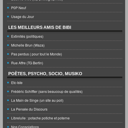
P0P Neuf
Usage du Jour
LES MEILLEURS AMIS DE BIBI
Extimités (politiques)
Michelle Brun (Waza)
Pas perdus ( pour tout le Monde)
Rue Affre (TG Bertin)
POÈTES, PSYCHO, SOCIO, MUSIKO
Etc-Iste
Frédéric Schiffter (sans beaucoup de qualités)
La Main de Singe (un site au poil)
La Pensée du Discours
Librelulle : potache potiche et poterne
Nos Consolations