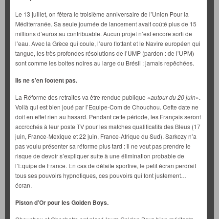
Le 13 juillet, on fêtera le troisième anniversaire de l’Union Pour la
Méditerranée. Sa seule journée de lancement avait coûté plus de 15
millions d’euros au contribuable. Aucun projet n’est encore sorti de
l’eau. Avec la Grèce qui coule, l’euro flottant et le Navire européen qui
tangue, les très profondes résolutions de l’UMP (pardon : de l’UPM)
sont comme les boites noires au large du Brésil : jamais repêchées.
Ils ne s’en footent pas.
La Réforme des retraites va être rendue publique «
autour du 20 juin
».
Voilà qui est bien joué par l’Equipe-Com de Chouchou. Cette date ne
doit en effet rien au hasard. Pendant cette période, les Français seront
accrochés à leur poste TV pour les matches qualificatifs des Bleus (17
juin, France-Mexique et 22 juin, France-Afrique du Sud). Sarkozy n’a
pas voulu présenter sa réforme plus tard : il ne veut pas prendre le
risque de devoir s’expliquer suite à une élimination probable de
l’Equipe de France. En cas de défaite sportive, le petit écran perdrait
tous ses pouvoirs hypnotiques, ces pouvoirs qui font justement…
écran.
Piston d’Or pour les Golden Boys.