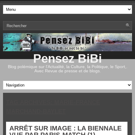
Pensez BiBi
Blog polémique sur l'Actualité, la Culture, la Politique, le Sport,.
Avec Revue de presse et de blogs.
TAG ARCHIVES:
MARIE-FRANCE
MARCHAND-BAYLET
ARRÊT SUR IMAGE : LA BIENNALE
VUE PAR PARIS-MATCH (1)