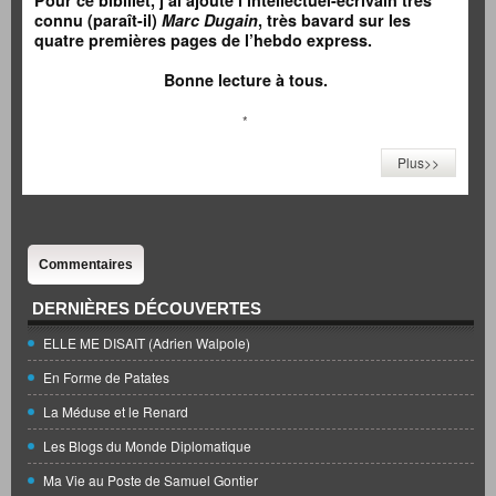
Pour ce bibillet, j’ai ajouté l’intellectuel-écrivain très
connu (paraît-il)
Marc Dugain
, très bavard sur les
quatre premières pages de l’hebdo express.
Bonne lecture à tous.
*
Plus>>
Commentaires
DERNIÈRES DÉCOUVERTES
ELLE ME DISAIT (Adrien Walpole)
En Forme de Patates
La Méduse et le Renard
Les Blogs du Monde Diplomatique
Ma Vie au Poste de Samuel Gontier