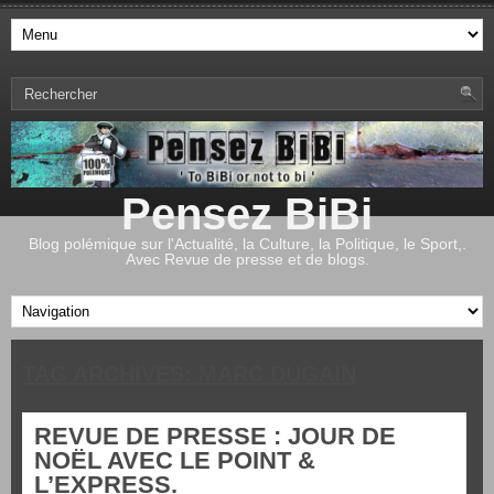
Pensez BiBi
Blog polémique sur l'Actualité, la Culture, la Politique, le Sport,.
Avec Revue de presse et de blogs.
TAG ARCHIVES:
MARC DUGAIN
REVUE DE PRESSE : JOUR DE
NOËL AVEC LE POINT &
L’EXPRESS.