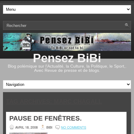
Pensez BiBi
Blog polémique sur l'Actualité, la Culture, la Politique, le Sport,.
Avec Revue de presse et de blogs.
TAG ARCHIVES:
MARC CHAGALL
PAUSE DE FENÊTRES.
AVRIL 18, 2008
BIBI
NO COMMENTS