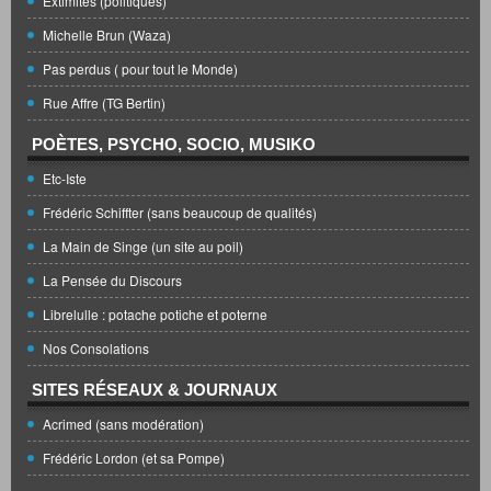
Extimités (politiques)
Michelle Brun (Waza)
Pas perdus ( pour tout le Monde)
Rue Affre (TG Bertin)
POÈTES, PSYCHO, SOCIO, MUSIKO
Etc-Iste
Frédéric Schiffter (sans beaucoup de qualités)
La Main de Singe (un site au poil)
La Pensée du Discours
Librelulle : potache potiche et poterne
Nos Consolations
SITES RÉSEAUX & JOURNAUX
Acrimed (sans modération)
Frédéric Lordon (et sa Pompe)