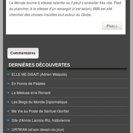
Le Monde tourne à vitesse ralentie ou il peut s’emballer très vite. Pied
au plancher, à la vitesse d’un escargot (c’est selon), BiBi est allé
chercher des choses insolites tout autour du Globe.
Plus>>
Commentaires
DERNIÈRES DÉCOUVERTES
ELLE ME DISAIT (Adrien Walpole)
En Forme de Patates
La Méduse et le Renard
Les Blogs du Monde Diplomatique
Ma Vie au Poste de Samuel Gontier
Site d'Annie Lacroix-Riz, historienne
URTIKAN (et son dessin du jour)