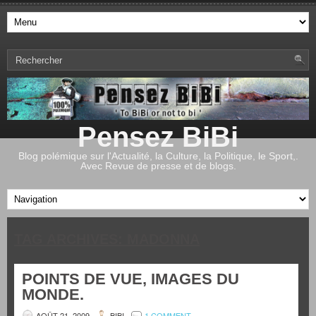
Pensez BiBi
Blog polémique sur l'Actualité, la Culture, la Politique, le Sport,.
Avec Revue de presse et de blogs.
TAG ARCHIVES:
MADONNA
POINTS DE VUE, IMAGES DU
MONDE.
AOÛT 21, 2009
BIBI
1 COMMENT