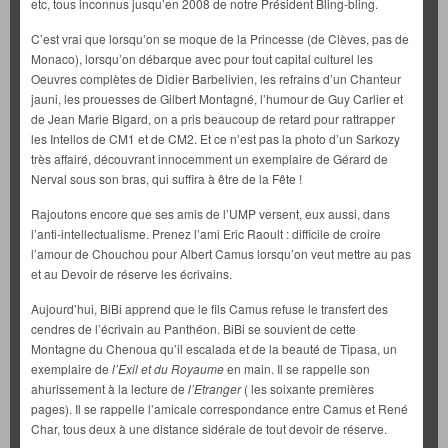
etc, tous inconnus jusqu’en 2008 de notre Président Bling-bling.
C’est vrai que lorsqu’on se moque de la Princesse (de Clèves, pas de
Monaco), lorsqu’on débarque avec pour tout capital culturel les
Oeuvres complètes de Didier Barbelivien, les refrains d’un Chanteur
jauni, les prouesses de Gilbert Montagné, l’humour de Guy Carlier et
de Jean Marie Bigard, on a pris beaucoup de retard pour rattrapper
les Intellos de CM1 et de CM2. Et ce n’est pas la photo d’un Sarkozy
très affairé, découvrant innocemment un exemplaire de Gérard de
Nerval sous son bras, qui suffira à être de la Fête !
Rajoutons encore que ses amis de l’UMP versent, eux aussi, dans
l’anti-intellectualisme. Prenez l’ami Eric Raoult : difficile de croire
l’amour de Chouchou pour Albert Camus lorsqu’on veut mettre au pas
et au Devoir de réserve les écrivains.
Aujourd’hui, BiBi apprend que le fils Camus refuse le transfert des
cendres de l’écrivain au Panthéon. BiBi se souvient de cette
Montagne du Chenoua qu’il escalada et de la beauté de Tipasa, un
exemplaire de
l’Exil et du Royaume
en main. Il se rappelle son
ahurissement à la lecture de
l’Etranger
( les soixante premières
pages). Il se rappelle l’amicale correspondance entre Camus et René
Char, tous deux à une distance sidérale de tout devoir de réserve.