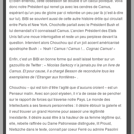
Et bien entendu, cette obsession se double d’un calcul politique. Voilà
donc notre Président qui remet ça avec les cendres de Camus,
espérant qu’un peu de gloire par ci retombe un peu par là (c’est-à-dire
sur lui). BiBi se souvient aussi de cette autre histoire drôle qui circulait
entre Paris et New York. Chochotte parlait avec le Président Bush et
lui demandait s’il connaissait Camus. L’ancien Président des Etats
Unis fait une moue interrogative et reste un peu perplexe devant la
question. Intervient alors Chouchou qui d’un joli accent américanisé
apostrophe Bush : «
Yeah ! Camus ! Camus !… Cognac Camus! »
Enfin, c’est un BiBi en bonne forme qui avait laissé tomber sur un
gazouillis de Twitter : «
Nicolas Sarkozy n’a jamais pu lire un livre de
Camus. Et pour cause, il a chargé Besson de reconduire tous les
exemplaires de l’Etranger aux frontières
« .
Chouchou – qui est loin d’être l’agité que d’aucuns croient – est un
Penseur malin. Avec son pool elyséen, il n’a de cesse de se pencher
sur le rapport de forces qui traverse notre Pays. Le monde des
Intellectuels a ses faveurs personnelles : il désire éblouir la galerie et
il veut trouver un grand Homme pour asseoir une légitimité
inexistante. Il désire aussi être à la hauteur de sa femme légitime qui,
elle, rebelle raffinée ou Dame Patronesse distinguée, lit Proust,
Nietszche dans le texte, connait par coeur Ferré ou admire Pasolini