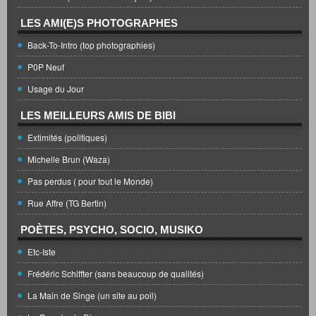
LES AMI(E)S PHOTOGRAPHES
Back-To-Intro (top photographies)
P0P Neuf
Usage du Jour
LES MEILLEURS AMIS DE BIBI
Extimités (politiques)
Michelle Brun (Waza)
Pas perdus ( pour tout le Monde)
Rue Affre (TG Bertin)
POÈTES, PSYCHO, SOCIO, MUSIKO
Etc-Iste
Frédéric Schiffter (sans beaucoup de qualités)
La Main de Singe (un site au poil)