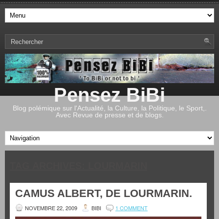
Pensez BiBi
Blog polémique sur l'Actualité, la Culture, la Politique, le Sport,.
Avec Revue de presse et de blogs.
TAG ARCHIVES:
LOURMARIN
CAMUS ALBERT, DE LOURMARIN.
NOVEMBRE 22, 2009
BIBI
1 COMMENT