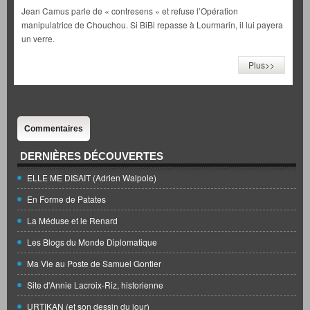
Jean Camus parle de « contresens » et refuse l’Opération
manipulatrice de Chouchou. Si BiBi repasse à Lourmarin, il lui payera
un verre.
Plus>>
Commentaires
DERNIÈRES DÉCOUVERTES
ELLE ME DISAIT (Adrien Walpole)
En Forme de Patates
La Méduse et le Renard
Les Blogs du Monde Diplomatique
Ma Vie au Poste de Samuel Gontier
Site d'Annie Lacroix-Riz, historienne
URTIKAN (et son dessin du jour)