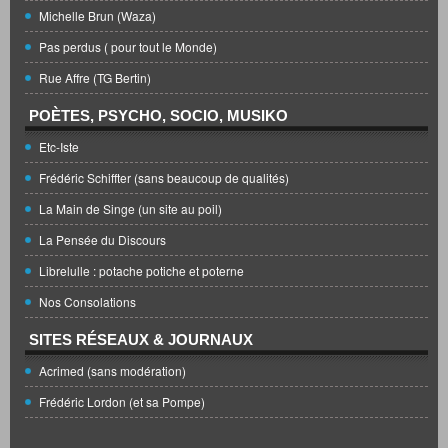
Michelle Brun (Waza)
Pas perdus ( pour tout le Monde)
Rue Affre (TG Bertin)
POÈTES, PSYCHO, SOCIO, MUSIKO
Etc-Iste
Frédéric Schiffter (sans beaucoup de qualités)
La Main de Singe (un site au poil)
La Pensée du Discours
Librelulle : potache potiche et poterne
Nos Consolations
SITES RÉSEAUX & JOURNAUX
Acrimed (sans modération)
Frédéric Lordon (et sa Pompe)