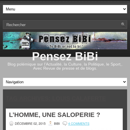
Pensez BiBi
Blog polémique sur l'Actualité, la Culture, la Politique, le Sport,.
Avec Revue de presse et de blogs.
TAG ARCHIVES:
LOUIS CALAFERTE
L’HOMME, UNE SALOPERIE ?
DÉCEMBRE 02, 2015
BIBI
4 COMMENTS