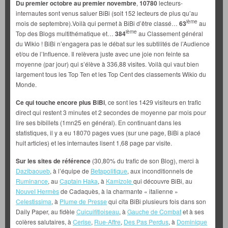
Du premier octobre au premier novembre
,
10780
lecteurs-
internautes sont venus saluer BiBi (soit 152 lecteurs de plus qu’au
ième
mois de septembre).Voilà qui permet à BiBi d’être classé…
63
au
ième
Top des Blogs multithématique et…
384
au Classement général
du Wikio ! BiBi n’engagera pas le débat sur les subtilités de l’Audience
et/ou de l’Influence. Il relèvera juste avec une joie non feinte sa
moyenne (par jour) qui s’élève à 336,88 visites. Voilà qui vaut bien
largement tous les Top Ten et les Top Cent des classements Wikio du
Monde.
Ce qui touche encore plus BiBi
, ce sont les 1429 visiteurs en trafic
direct qui restent 3 minutes et 2 secondes de moyenne par mois pour
lire ses bibillets (1mn25 en général). En continuant dans les
statistiques, il y a eu 18070 pages vues (sur une page, BiBi a placé
huit articles) et les internautes lisent 1,68 page par visite.
Sur les sites de référence
(30,80% du trafic de son Blog), merci à
Dazibaoueb
, à l’équipe de
Betapolitique
, aux inconditionnels de
Ruminance
, au
Captain Haka
, à
Kamizole
qui découvre BiBi, au
Nouvel Hermès
de Cadaquès, à la charmante « italienne »
Celestissima
, à
Plume de Presse
qui cita BiBi plusieurs fois dans son
Daily Paper, au fidèle
Cuicuifitloiseau
, à
Gauche de Combat
et à ses
colères salutaires, à
Cerise
,
Rue-Affre
,
Des Pas Perdus
, à
Dominique