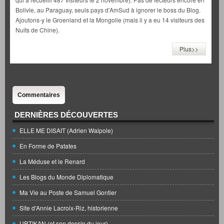
Bolivie, au Paraguay, seuls pays d’AmSud à ignorer le boss du Blog.
Ajoutons-y le Groenland et la Mongolie (mais il y a eu 14 visiteurs des
Nuits de Chine).
Plus>>
Commentaires
DERNIÈRES DÉCOUVERTES
ELLE ME DISAIT (Adrien Walpole)
En Forme de Patates
La Méduse et le Renard
Les Blogs du Monde Diplomatique
Ma Vie au Poste de Samuel Gontier
Site d'Annie Lacroix-Riz, historienne
URTIKAN (et son dessin du jour)