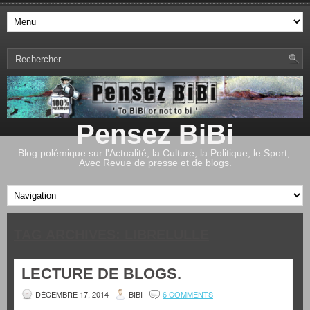
Pensez BiBi
Blog polémique sur l'Actualité, la Culture, la Politique, le Sport,.
Avec Revue de presse et de blogs.
TAG ARCHIVES:
LIBRELULLE
LECTURE DE BLOGS.
DÉCEMBRE 17, 2014
BIBI
6 COMMENTS