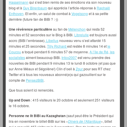
Hasselmann
qui s’est bien remis de ses émotions via son nouveau
blog et à
Guy Birenbaum
qui apprécia l’article-réponse à
Raphaël
Enthoven
. Et enfin, un salut de combat à
Vogelsong
et à sa petite
dernière (future fan de BiBi ? :-))
Une révérence particulière
au fan de
Mélenchon
qui resta 52
minutes et 52 secondes sur le Blog à BiBi.
Librelulle
est toujours aussi
accro (BiBi l’embrasse).
Libellus
nouveau venu s’est attardé 15
minutes et 25 secondes.
Tilly Richard
est restée 8 minutes 14 et
le
Coucou
a toqué pendant 6 minutes 57 de moyenne.
A l’île de Ré, les
socialistes
aiment beaucoup BiBi.
Intox2007
est venu prendre des
nouvelles de BiBi pendant 9 minutes 13 le lundi 8 octobre (et pas que
sur Anne Méaux et Ségolène!) Clin d’oeil à
Zgur
pour ses RT chez
Twitter et à tous les nouveaux abonné(e)s qui gazouillent sur le
compte de
PensezBiBi
.
Que tous soient ici remerciés.
Up and Down
: 415 visiteurs le 20 octobre et seulement 251 visiteurs
le 16 octobre.
Personne ne lit BiBi au Kazaghstan
(sauf peut-être le Président qui
lira en novembre le billet-BiBi sur les «
Diners de l’Atlantique
», billet
qui a recueilli 487 visiteurs le 2 novembre). Pas de lecteurs encore en