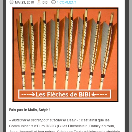
MAI 23, 2010
BIBI
1 COMMENT
Fais pas le Malin, Stéph !
«
Instaurer le secret pour susciter le Désir
» : c’est ainsi que les
Communicants d’Euro RSCG (Gilles Finchelstein, Ramzy Khiroun,
Anne Hommel) et leur patron, Stéphane Fouks définissent la stratégie