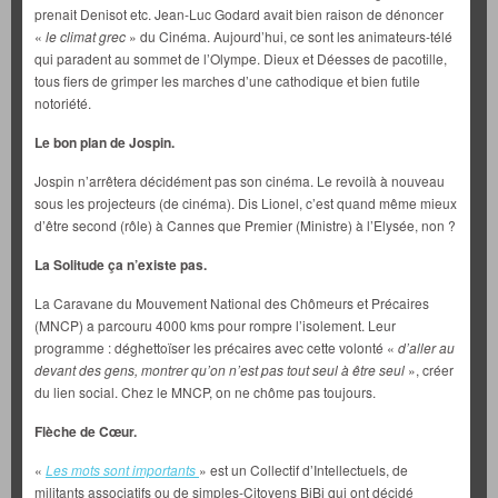
prenait Denisot etc. Jean-Luc Godard avait bien raison de dénoncer
«
le climat grec
» du Cinéma. Aujourd’hui, ce sont les animateurs-télé
qui paradent au sommet de l’Olympe. Dieux et Déesses de pacotille,
tous fiers de grimper les marches d’une cathodique et bien futile
notoriété.
Le bon plan de Jospin.
Jospin n’arrêtera décidément pas son cinéma. Le revoilà à nouveau
sous les projecteurs (de cinéma). Dis Lionel, c’est quand même mieux
d’être second (rôle) à Cannes que Premier (Ministre) à l’Elysée, non ?
La Solitude ça n’existe pas.
La Caravane du Mouvement National des Chômeurs et Précaires
(MNCP) a parcouru 4000 kms pour rompre l’isolement. Leur
programme : déghettoïser les précaires avec cette volonté «
d’aller au
devant des gens, montrer qu’on n’est pas tout seul à être seul
», créer
du lien social. Chez le MNCP, on ne chôme pas toujours.
Flèche de Cœur.
«
Les mots sont importants
» est un Collectif d’Intellectuels, de
militants associatifs ou de simples-Citoyens BiBi qui ont décidé