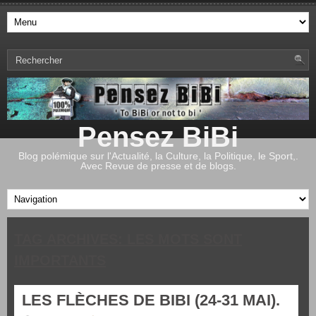
Pensez BiBi
Blog polémique sur l'Actualité, la Culture, la Politique, le Sport,.
Avec Revue de presse et de blogs.
TAG ARCHIVES:
LES MOTS SONT
IMPORTANTS
LES FLÈCHES DE BIBI (24-31 MAI).