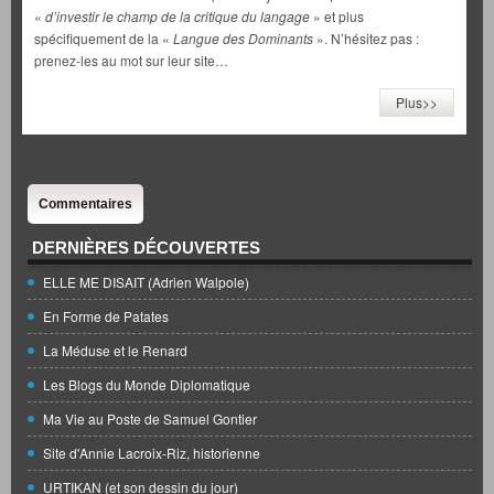
«
d’investir le champ de la critique du langage
» et plus
spécifiquement de la «
Langue des Dominants
». N’hésitez pas :
prenez-les au mot sur leur site…
Plus>>
Commentaires
DERNIÈRES DÉCOUVERTES
ELLE ME DISAIT (Adrien Walpole)
En Forme de Patates
La Méduse et le Renard
Les Blogs du Monde Diplomatique
Ma Vie au Poste de Samuel Gontier
Site d'Annie Lacroix-Riz, historienne
URTIKAN (et son dessin du jour)