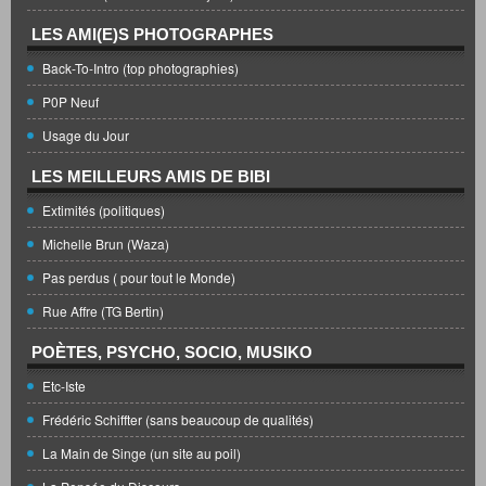
LES AMI(E)S PHOTOGRAPHES
Back-To-Intro (top photographies)
P0P Neuf
Usage du Jour
LES MEILLEURS AMIS DE BIBI
Extimités (politiques)
Michelle Brun (Waza)
Pas perdus ( pour tout le Monde)
Rue Affre (TG Bertin)
POÈTES, PSYCHO, SOCIO, MUSIKO
Etc-Iste
Frédéric Schiffter (sans beaucoup de qualités)
La Main de Singe (un site au poil)