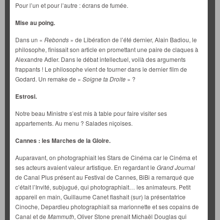
Pour l’un et pour l’autre : écrans de fumée.
Mise au poing.
Dans un «
Rebonds
» de Libération de l’été dernier, Alain Badiou, le
philosophe, finissait son article en promettant une paire de claques à
Alexandre Adler. Dans le débat intellectuel, voilà des arguments
frappants ! Le philosophe vient de tourner dans le dernier film de
Godard. Un remake de «
Soigne ta Droite
» ?
Estrosi.
Notre beau Ministre s’est mis à table pour faire visiter ses
appartements. Au menu ? Salades niçoises.
Cannes : les Marches de la Gloire.
Auparavant, on photographiait les Stars de Cinéma car le Cinéma et
ses acteurs avaient valeur artistique. En regardant le
Grand Journal
de Canal Plus présent au Festival de Cannes, BiBi a remarqué que
c’était l’Invité, subjugué, qui photographiait… les animateurs. Petit
appareil en main, Guillaume Canet flashait (sur) la présentatrice
Cinoche, Depardieu photographiait sa marionnette et ses copains de
Canal et de
Mammuth
, Oliver Stone prenait Michaël Douglas qui