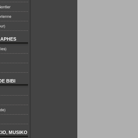
ontier
orienne
ur)
RAPHES
ies)
E BIBI
nde)
IO, MUSIKO