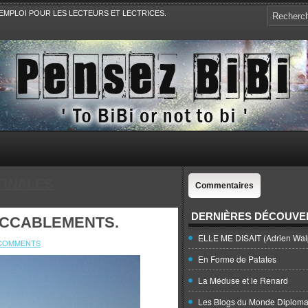
EMPLOI POUR LES LECTEURS ET LECTRICES.
e, la Politique, le Sport,. Avec Revue de presse et de blogs.
TINALES
Commentaires
DERNIÈRES DÉCOUVE
ACCABLEMENTS.
ELLE ME DISAIT (Adrien Wal
COMMENTS
En Forme de Patates
La Méduse et le Renard
Les Blogs du Monde Diploma