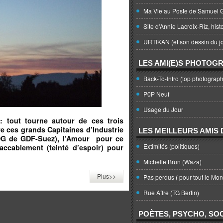
Ma Vie au Poste de Samuel G
Site d'Annie Lacroix-Riz, hist
URTIKAN (et son dessin du jo
LES AMI(E)S PHOTOG
Back-To-Intro (top photograph
P0P Neuf
Usage du Jour
 tout tourne autour de ces trois
re ces grands Capitaines d’Industrie
LES MEILLEURS AMIS D
 PDG de GDF-Suez), l’Amour pour ce
Extimités (politiques)
’accablement (teinté d’espoir) pour
Michelle Brun (Waza)
Plus>>
Pas perdus ( pour tout le Mo
Rue Affre (TG Bertin)
POÈTES, PSYCHO, SOC