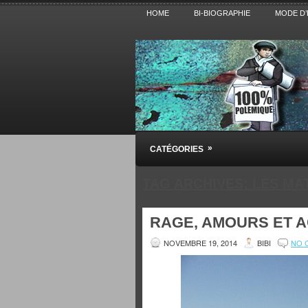
HOME
BI-BIOGRAPHIE
MODE D’
Pensez BiBi
»
CATÉGORIES
Blog polémique sur l'Actualité, la Cultur
TAG ARCHIVES:
LES MA
RAGE, AMOURS ET 
NOVEMBRE 19, 2014
BIBI
NO 