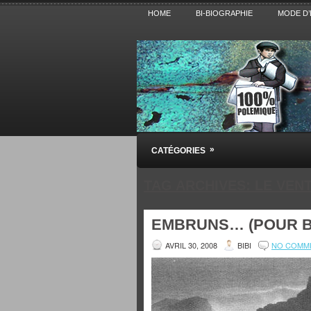
HOME
BI-BIOGRAPHIE
MODE D’
Pensez BiBi
»
CATÉGORIES
Blog polémique sur l'Actualité, la Cultur
TAG ARCHIVES:
LE VEN
EMBRUNS… (POUR B
AVRIL 30, 2008
BIBI
NO COMM