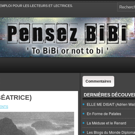
EMPLOI POUR LES LECTEURS ET LECTRICES.
e, la Politique, le Sport,. Avec Revue de presse et de blogs.
T
Commentaires
DERNIÈRES DÉCOUVE
ÉATRICE)
ELLE ME DISAIT (Adrien Wal
ENTS
En Forme de Patates
La Méduse et le Renard
Les Blogs du Monde Diploma