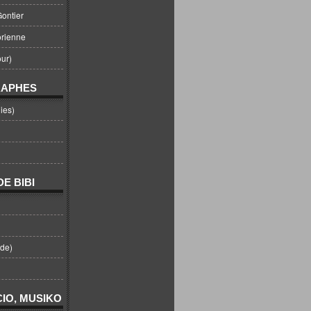
ontier
orienne
ur)
RAPHES
ies)
E BIBI
nde)
IO, MUSIKO