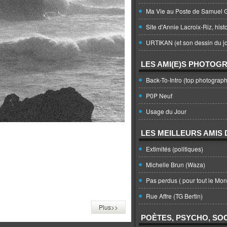
Ma Vie au Poste de Samuel G
Site d'Annie Lacroix-Riz, hist
URTIKAN (et son dessin du jo
LES AMI(E)S PHOTOG
Back-To-Intro (top photograph
P0P Neuf
Usage du Jour
LES MEILLEURS AMIS D
Extimités (politiques)
Michelle Brun (Waza)
Pas perdus ( pour tout le Mo
Rue Affre (TG Bertin)
Plus>>
POÈTES, PSYCHO, SOC