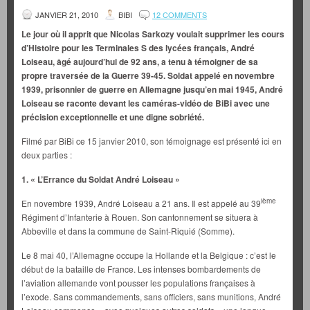
JANVIER 21, 2010
BIBI
12 COMMENTS
Le jour où il apprit que Nicolas Sarkozy voulait supprimer les cours
d’Histoire pour les Terminales S des lycées français, André
Loiseau, âgé aujourd’hui de 92 ans, a tenu à témoigner de sa
propre traversée de la Guerre 39-45. Soldat appelé en novembre
1939, prisonnier de guerre en Allemagne jusqu’en mai 1945, André
Loiseau se raconte devant les caméras-vidéo de BiBi avec une
précision exceptionnelle et une digne sobriété.
Filmé par BiBi ce 15 janvier 2010, son témoignage est présenté ici en
deux parties :
1. « L’Errance du Soldat André Loiseau »
ième
En novembre 1939, André Loiseau a 21 ans. Il est appelé au 39
Régiment d’Infanterie à Rouen. Son cantonnement se situera à
Abbeville et dans la commune de Saint-Riquié (Somme).
Le 8 mai 40, l’Allemagne occupe la Hollande et la Belgique : c’est le
début de la bataille de France. Les intenses bombardements de
l’aviation allemande vont pousser les populations françaises à
l’exode. Sans commandements, sans officiers, sans munitions, André