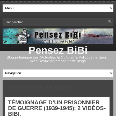
Pensez BiBi
Blog polémique sur l'Actualité, la Culture, la Politique, le Sport,.
Avec Revue de presse et de blogs.
TAG ARCHIVES:
LE MANS
TÉMOIGNAGE D’UN PRISONNIER
DE GUERRE (1939-1945): 2 VIDÉOS-
BIBI.