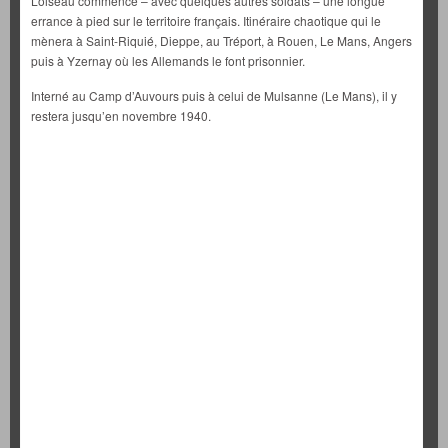
Loiseau commence – avec quelques autres soldats – une longue
errance à pied sur le territoire français. Itinéraire chaotique qui le
mènera à Saint-Riquié, Dieppe, au Tréport, à Rouen, Le Mans, Angers
puis à Yzernay où les Allemands le font prisonnier.
Interné au Camp d’Auvours puis à celui de Mulsanne (Le Mans), il y
restera jusqu’en novembre 1940.