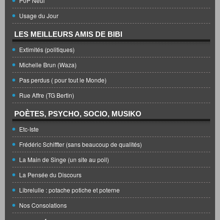
P0P Neuf
Usage du Jour
LES MEILLEURS AMIS DE BIBI
Extimités (politiques)
Michelle Brun (Waza)
Pas perdus ( pour tout le Monde)
Rue Affre (TG Bertin)
POÈTES, PSYCHO, SOCIO, MUSIKO
Etc-Iste
Frédéric Schiffter (sans beaucoup de qualités)
La Main de Singe (un site au poil)
La Pensée du Discours
Librelulle : potache potiche et poterne
Nos Consolations