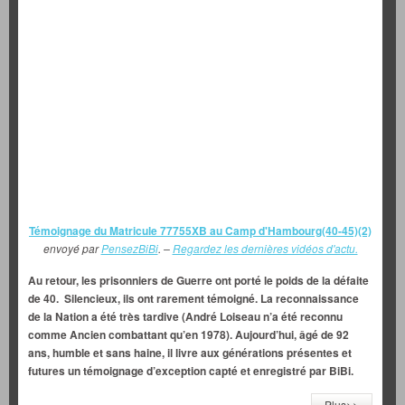
Témoignage du Matricule 77755XB au Camp d'Hambourg(40-45)(2)
envoyé par
PensezBiBi
. –
Regardez les dernières vidéos d'actu.
Au retour, les prisonniers de Guerre ont porté le poids de la défaite
de 40. Silencieux, ils ont rarement témoigné. La reconnaissance
de la Nation a été très tardive (André Loiseau n’a été reconnu
comme Ancien combattant qu’en 1978). Aujourd’hui, âgé de 92
ans, humble et sans haine, il livre aux générations présentes et
futures un témoignage d’exception capté et enregistré par BiBi.
Plus>>