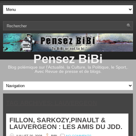
Pensez BiBi
Blog polémique sur l'Actualité, la Culture, la Politique, le Sport,.
Avec Revue de presse et de blogs.
TAG ARCHIVES:
LAUVERGEON
FILLON, SARKOZY,PINAULT &
LAUVERGEON : LES AMIS DU JDD.
JUILLET 20, 2008
BIBI
NO COMMENTS