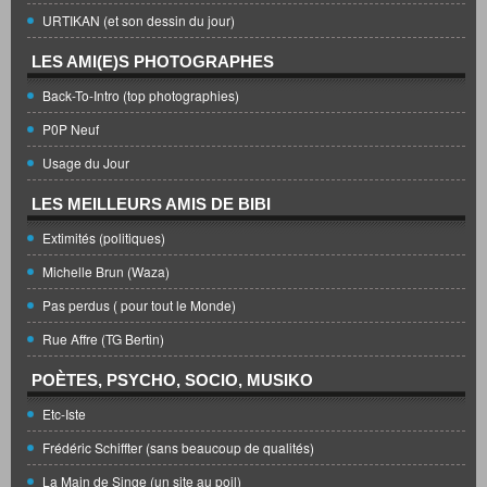
URTIKAN (et son dessin du jour)
LES AMI(E)S PHOTOGRAPHES
Back-To-Intro (top photographies)
P0P Neuf
Usage du Jour
LES MEILLEURS AMIS DE BIBI
Extimités (politiques)
Michelle Brun (Waza)
Pas perdus ( pour tout le Monde)
Rue Affre (TG Bertin)
POÈTES, PSYCHO, SOCIO, MUSIKO
Etc-Iste
Frédéric Schiffter (sans beaucoup de qualités)
La Main de Singe (un site au poil)