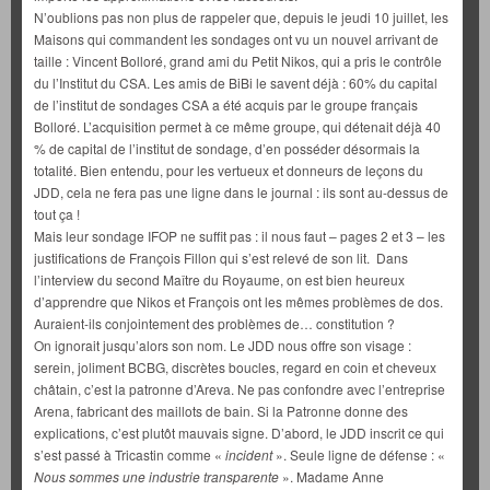
N’oublions pas non plus de rappeler que, depuis le jeudi 10 juillet, les
Maisons qui commandent les sondages ont vu un nouvel arrivant de
taille : Vincent Bolloré, grand ami du Petit Nikos, qui a pris le contrôle
du l’Institut du CSA. Les amis de BiBi le savent déjà : 60% du capital
de l’institut de sondages CSA a été acquis par le groupe français
Bolloré. L’acquisition permet à ce même groupe, qui détenait déjà 40
% de capital de l’institut de sondage, d’en posséder désormais la
totalité. Bien entendu, pour les vertueux et donneurs de leçons du
JDD, cela ne fera pas une ligne dans le journal : ils sont au-dessus de
tout ça !
Mais leur sondage IFOP ne suffit pas : il nous faut – pages 2 et 3 – les
justifications de François Fillon qui s’est relevé de son lit. Dans
l’interview du second Maître du Royaume, on est bien heureux
d’apprendre que Nikos et François ont les mêmes problèmes de dos.
Auraient-ils conjointement des problèmes de… constitution ?
On ignorait jusqu’alors son nom. Le JDD nous offre son visage :
serein, joliment BCBG, discrètes boucles, regard en coin et cheveux
châtain, c’est la patronne d’Areva. Ne pas confondre avec l’entreprise
Arena, fabricant des maillots de bain. Si la Patronne donne des
explications, c’est plutôt mauvais signe. D’abord, le JDD inscrit ce qui
s’est passé à Tricastin comme «
incident
». Seule ligne de défense : «
Nous sommes une industrie transparente
». Madame Anne