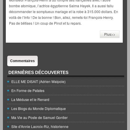
bombe atomique, l’actrice égyptienne Salma Hayek. Il a aussi fallu
décommander le somptueux mariage et la robe à 315.000 dollars. En
voilà de l’Info ! De la bonne ! Bon, allez, remets-toi François-Henry.
Pas de bêtises ! Un coup de Pinot et tu repars.
Plus>>
Commentaires
DERNIÈRES DÉCOUVERTES
ELLE ME DISAIT (Adrien Walpole)
En Forme de Patates
La Méduse et le Renard
Les Blogs du Monde Diplomatique
Ma Vie au Poste de Samuel Gontier
Site d'Annie Lacroix-Riz, historienne