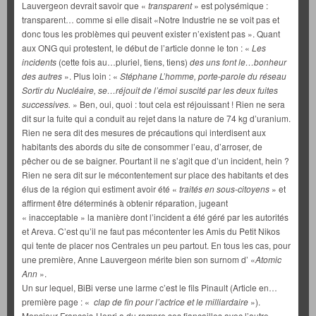
Lauvergeon devrait savoir que «
transparent
» est polysémique :
transparent… comme si elle disait «Notre Industrie ne se voit pas et
donc tous les problèmes qui peuvent exister n’existent pas ». Quant
aux ONG qui protestent, le début de l’article donne le ton : «
Les
incidents
(cette fois au…pluriel, tiens, tiens)
des uns font le…bonheur
des autres
». Plus loin : «
Stéphane L’homme, porte-parole du réseau
Sortir du Nucléaire, se…réjouit de l’émoi suscité par les deux fuites
successives.
» Ben, oui, quoi : tout cela est réjouissant ! Rien ne sera
dit sur la fuite qui a conduit au rejet dans la nature de 74 kg d’uranium.
Rien ne sera dit des mesures de précautions qui interdisent aux
habitants des abords du site de consommer l’eau, d’arroser, de
pêcher ou de se baigner. Pourtant il ne s’agit que d’un incident, hein ?
Rien ne sera dit sur le mécontentement sur place des habitants et des
élus de la région qui estiment avoir été «
traités en sous-citoyens
» et
affirment être déterminés à obtenir réparation, jugeant
« inacceptable » la manière dont l’incident a été géré par les autorités
et Areva. C’est qu’il ne faut pas mécontenter les Amis du Petit Nikos
qui tente de placer nos Centrales un peu partout. En tous les cas, pour
une première, Anne Lauvergeon mérite bien son surnom d’ «
Atomic
Ann
».
Un sur lequel, BiBi verse une larme c’est le fils Pinault (Article en…
première page : «
clap de fin pour l’actrice et le milliardaire
»).
Monsieur François-Henri a du rompre ses fiançailles avec l’autre