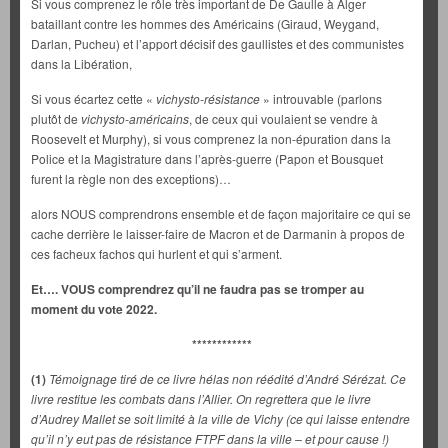
Si vous comprenez le rôle très important de De Gaulle à Alger
bataillant contre les hommes des Américains (Giraud, Weygand,
Darlan, Pucheu) et l’apport décisif des gaullistes et des communistes
dans la Libération,
Si vous écartez cette «
vichysto-résistance
» introuvable (parlons
plutôt de
vichysto-américains
, de ceux qui voulaient se vendre à
Roosevelt et Murphy), si vous comprenez la non-épuration dans la
Police et la Magistrature dans l’après-guerre (Papon et Bousquet
furent la règle non des exceptions)…
alors NOUS comprendrons ensemble et de façon majoritaire ce qui se
cache derrière le laisser-faire de Macron et de Darmanin à propos de
ces facheux fachos qui hurlent et qui s’arment.
Et…. VOUS comprendrez qu’il ne faudra pas se tromper au
moment du vote 2022.
************
(1)
Témoignage tiré de ce livre hélas non réédité d’André Sérézat. Ce
livre restitue les combats dans l’Allier. On regrettera que le livre
d’Audrey Mallet se soit limité à la ville de Vichy (ce qui laisse entendre
qu’il n’y eut pas de résistance FTPF dans la ville – et pour cause !)