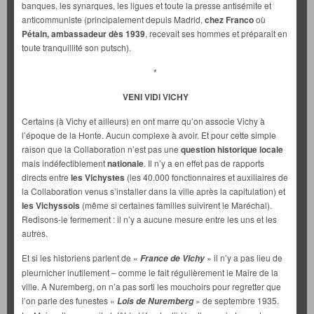
banques, les synarques, les ligues et toute la presse antisémite et
anticommuniste (principalement depuis Madrid,
chez Franco
où
Pétain, ambassadeur dès 1939
, recevait ses hommes et préparait en
toute tranquillité son putsch).
*
VENI VIDI VICHY
Certains (à Vichy et ailleurs) en ont marre qu’on associe Vichy à
l’époque de la Honte. Aucun complexe à avoir. Et pour cette simple
raison que la Collaboration n’est pas une
question historique locale
mais indéfectiblement
nationale
. Il n’y a en effet pas de rapports
directs entre
les Vichystes
(les 40.000 fonctionnaires et auxiliaires de
la Collaboration venus s’installer dans la ville après la capitulation) et
les Vichyssois
(même si certaines familles suivirent le Maréchal).
Redisons-le fermement : il n’y a aucune mesure entre les uns et les
autres.
Et si les historiens parlent de «
» il n’y a pas lieu de
France de Vichy
pleurnicher inutilement – comme le fait régulièrement le Maire de la
ville. A Nuremberg, on n’a pas sorti les mouchoirs pour regretter que
l’on parle des funestes «
» de septembre 1935.
Lois de Nuremberg