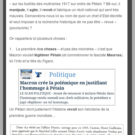
– sur les fusillés des mutineries 1917 sur ordre de Pétain ? Bê oui, il
manipule
, il
agite
, il
revoit
et fabrique un récit national qui sent très
mauvais. Demandons-nous ici au nom de quoi un chef d’Etat décrète
et veut imposer à la recherche historique de ne pas être « revue »
(poursuivie) ?
On rappellera ici plusieurs choses :
1. La première de
s choses
– et pas des moindres – c’est que
Macron voulait
légitimer Pétain
(et commémorer le fasciste
Maurras
).
Ici l’info et le titre du Figaro.
Un Pétain dont justement l’Histoire
son héroïsme de la
revoit
première guerre mondiale…