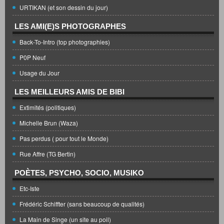
URTIKAN (et son dessin du jour)
LES AMI(E)S PHOTOGRAPHES
Back-To-Intro (top photographies)
P0P Neuf
Usage du Jour
LES MEILLEURS AMIS DE BIBI
Extimités (politiques)
Michelle Brun (Waza)
Pas perdus ( pour tout le Monde)
Rue Affre (TG Bertin)
POÈTES, PSYCHO, SOCIO, MUSIKO
Etc-Iste
Frédéric Schiffter (sans beaucoup de qualités)
La Main de Singe (un site au poil)