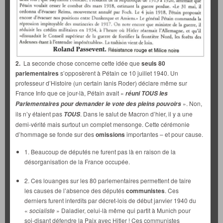
2.
La seconde chose concerne cette idée que
seuls 80
parlementaires
s’opposèrent à Pétain ce 10 juillet 1940. Un
professeur d’Histoire (un certain Ianis Roder) déclare même sur
France Info que ce jour-là, Pétain avait «
réuni TOUS les
». Non,
Parlementaires pour demander le vote des pleins pouvoirs
ils n’y étaient pas
. Dans le salut de Macron d’hier, il y a une
TOUS
demi-vérité mais surtout un complet mensonge. Cette cérémonie
d’hommage se fonde sur des
omissions
importantes – et pour cause.
1. Beaucoup de députés ne furent pas là en raison de la
désorganisation de la France occupée.
2. Ces louanges sur les 80 parlementaires permettent de taire
les causes de l’absence des députés
communistes
. Ces
derniers furent interdits par décret-lois de début janvier 1940 du
«
socialiste
» Daladier, celui-là même qui partit à Munich pour
soi-disant défendre la Paix avec Hitler ! Ces communistes