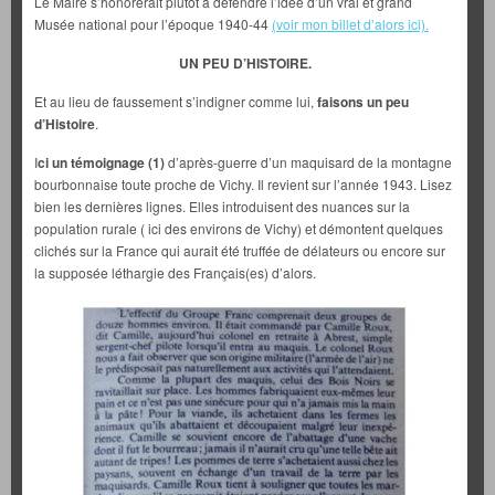
Le Maire s’honorerait plutôt à défendre l’idée d’un vrai et grand
Musée national pour l’époque 1940-44
(voir mon billet d’alors ici).
UN PEU D’HISTOIRE.
Et au lieu de faussement s’indigner comme lui,
faisons un peu
d’Histoire
.
I
ci un témoignage
(1)
d’après-guerre d’un maquisard de la montagne
bourbonnaise toute proche de Vichy. Il revient sur l’année 1943. Lisez
bien les dernières lignes. Elles introduisent des nuances sur la
population rurale ( ici des environs de Vichy) et démontent quelques
clichés sur la France qui aurait été truffée de délateurs ou encore sur
la supposée léthargie des Français(es) d’alors.