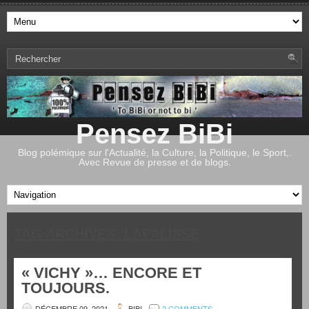
Pensez BiBi
Blog polémique sur l'Actualité, la Culture, la Politique, le Sport,.
Avec Revue de presse et de blogs.
TAG ARCHIVES:
LAPALISSE
« VICHY »… ENCORE ET
TOUJOURS.
DÉCEMBRE 09, 2021
BIBI
2 COMMENTS